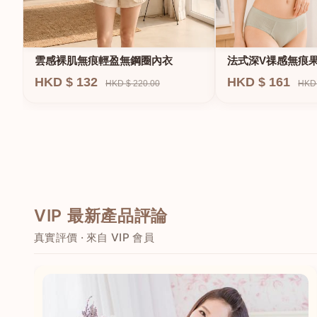
法式深V祼感無痕
雲感裸肌無痕輕盈無鋼圈內衣
圈內衣
HKD $ 161
HKD $ 132
HKD 
HKD $ 220.00
VIP 最新產品評論
真實評價 · 來自 VIP 會員