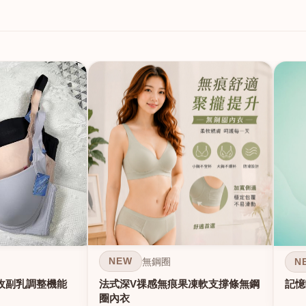
NEW
N
無鋼圈
法式深V祼感無痕果凍軟支撐條無鋼
收副乳調整機能
記憶
圈內衣