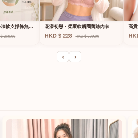
果凍軟支撐條無鋼
花漾初戀・柔聚軟鋼圈蕾絲內衣
高貴
E、
HKD $ 228
HK
$ 268.00
HKD $ 380.00
‹
›