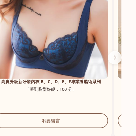
花漾初戀・輕羽無鋼圈蕾絲內衣
「透氣，零束縛，著系身好舒適」
我要留言