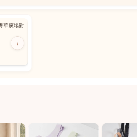
📍
J鋪-海皇
澳門黑沙環馬場大馬路廣福
舖 (萬寧隔離)
🕒
11:00-20:00
›
📞
28474006
💬
WeChat：icmarts03