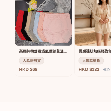
高腰純棉舒適透氣蕾絲花邊三角褲
雲感裸肌無痕輕盈
人氣款補貨
人氣款補貨
HKD $68
HKD $132
HKD 