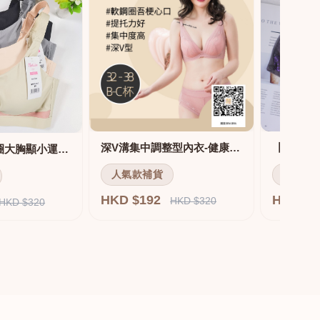
深V溝集中調整型內衣-健康軟鋼圈
舒適無痕無鋼圈大胸顯小運動內衣
人氣款補貨
人氣款
HKD $192
HKD $
HKD $320
HKD $320