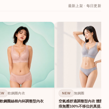
最新上架 · 每日更新
EW
NEW
軟鋼圈內衣
無鋼圈
軟鋼圈絲棉內杯調整型內衣
空氣感舒適調整型內衣 體壓雕塑
痕無壓100%不移位的真提...