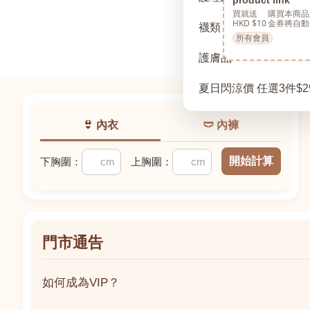
買就送
購買本商品
HKD $10
金券將自動
襪類
所有會員
護膚品
夏日閃涼價 任選3件$2
👙 內衣
🩲 內褲
開始計算
下胸圍：
上胸圍：
門市通告
如何成為VIP？
如何成為VIP？