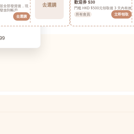
歡迎券 $30
去選購
並全部發貨後，現
門檻 HKD $500元
領取後 3 天內有效
發放到帳戶
所有會員
立即領取
去選購
99