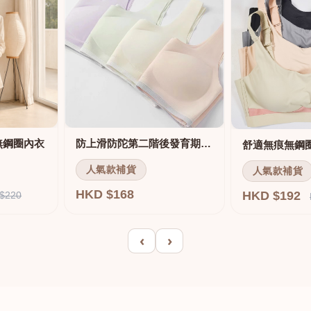
無鋼圈內衣
防上滑防陀第二階後發育期內衣
人氣款補貨
人氣款補貨
HKD $168
HKD $192
$220
‹
›