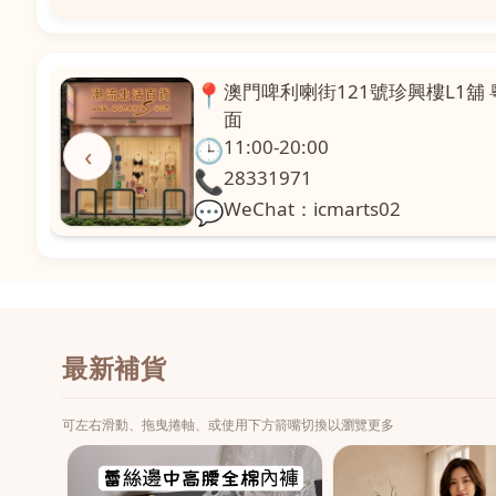
📍
場對
沙嘉都喇賈罷麗街14號寶勝閣地下
飯店對面
🕒
11:00-20:00
‹
📞
28882877
💬
WeChat：icmarts05
最新補貨
可左右滑動、拖曳捲軸、或使用下方箭嘴切換以瀏覽更多