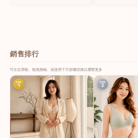
銷售排行
可左右滑動、拖曳捲軸、或使用下方箭嘴切換以瀏覽更多
TOP
TOP
1
2