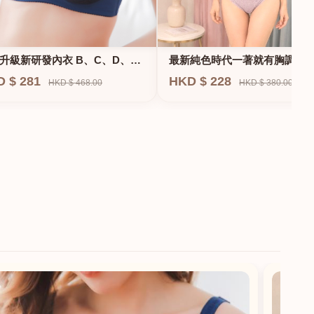
升級新研發內衣 B、C、D、
最新純色時代一著就有胸調整
F專業養脂術系列
衣-專治小胸 蝴蝶肌位矯正型內
D $ 281
HKD $ 228
HKD $ 468.00
HKD $ 380.00