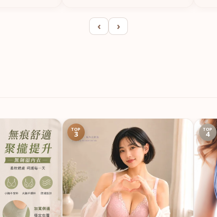
‹
›
TOP
TOP
3
4