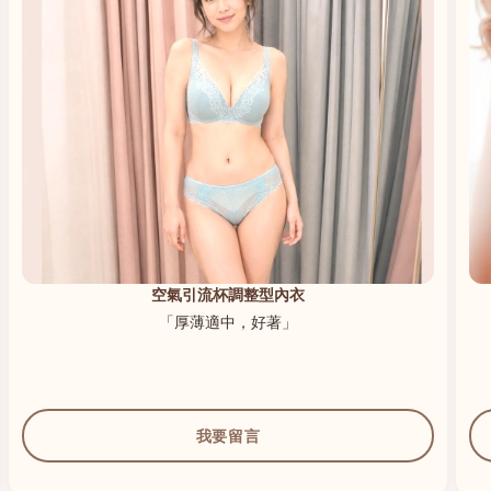
高貴升級新研發內衣 B、C、D、E、F專業養脂術系列
「著到胸型好靚，100 分」
我要留言