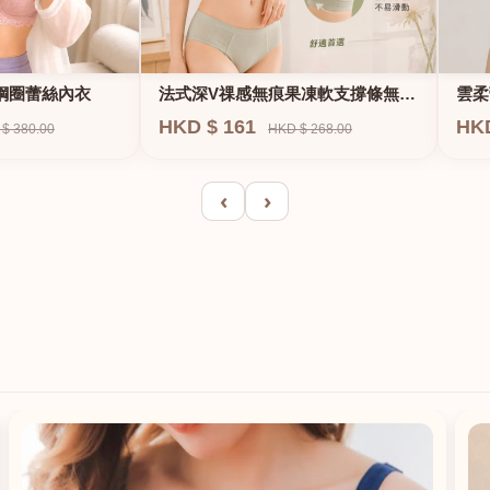
法式深V祼感無痕果凍軟支撐條無鋼
鋼圈蕾絲內衣
雲柔
圈內衣
HKD $ 161
HK
HKD $ 268.00
$ 380.00
‹
›