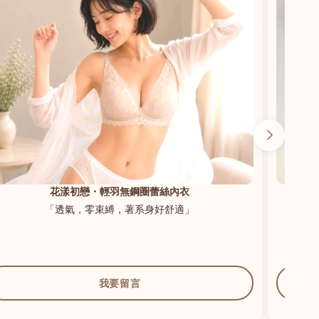
花漾初戀・輕羽無鋼圈蕾絲內衣
「透氣，零束縛，著系身好舒適」
我要留言