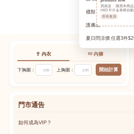
買就送
購買本商品
HKD $10
金券將自動
襪類
所有會員
護膚品
夏日閃涼價 任選3件$2
👙 內衣
🩲 內褲
開始計算
下胸圍：
上胸圍：
門市通告
如何成為VIP？
如何成為VIP？