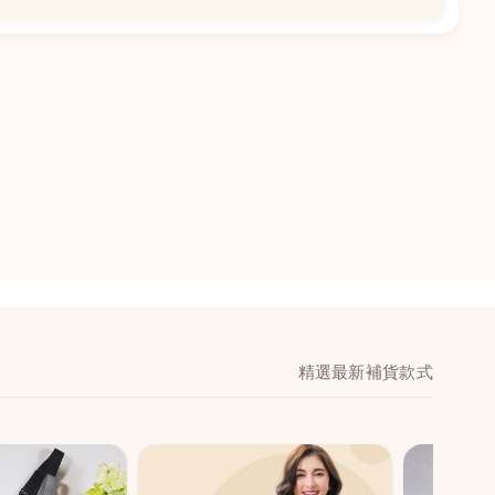
📍
閣地下J鋪-海皇
澳門黑沙環馬場大馬
舖 (萬寧隔離)
🕒
11:00-20:00
📞
28474006
💬
WeChat：icmarts0
精選最新補貨款式