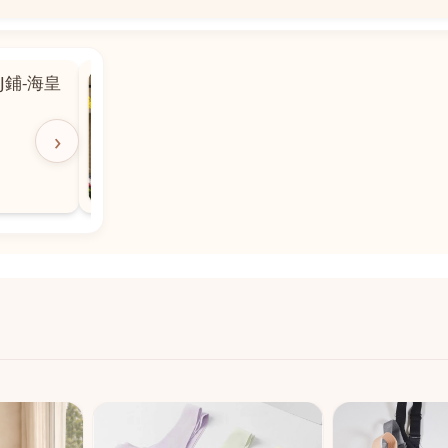
📍
 粵華廣場對
沙嘉都喇賈罷麗街14號寶勝
飯店對面
🕒
11:00-20:00
›
📞
28882877
💬
WeChat：icmarts05