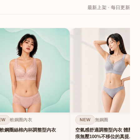
最新上架 · 每日更新
EW
NEW
軟鋼圈內衣
無鋼圈
軟鋼圈絲棉內杯調整型內衣
空氣感舒適調整型內衣 體壓雕塑
痕無壓100%不移位的真提...