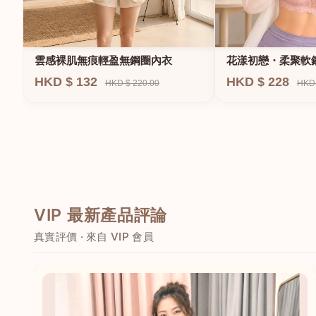
雲感裸肌無痕輕盈無鋼圈內衣
花漾初戀・柔聚軟
HKD $ 132
HKD $ 228
HKD $ 220.00
HKD 
VIP 最新產品評論
真實評價 · 來自 VIP 會員