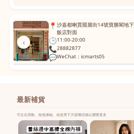
📍
澳門啤利喇街121號珍興樓L1舖
面
🕒
11:00-20:00
‹
📞
28331971
💬
WeChat：icmarts02
最新補貨
可左右滑動、拖曳捲軸、或使用下方箭嘴切換以瀏覽更多