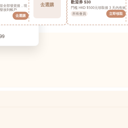
歡迎券 $30
去選購
並全部發貨後，現
門檻 HKD $500元
領取後 3 天內有效
發放到帳戶
所有會員
立即領取
去選購
99