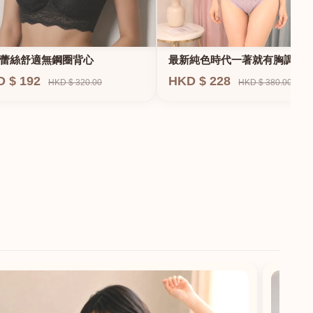
蕾絲舒適無鋼圈背心
最新純色時代一著就有胸調整
衣-專治小胸 蝴蝶肌位矯正型內
D $ 192
HKD $ 228
HKD $ 320.00
HKD $ 380.00