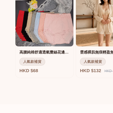
高腰純棉舒適透氣蕾絲花邊三角褲
雲感裸肌無痕輕盈
人氣款補貨
人氣款補貨
HKD $68
HKD $132
HKD 