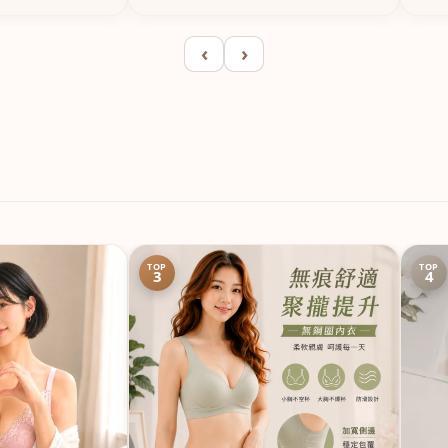
‹
›
TOP
TOP
3
4