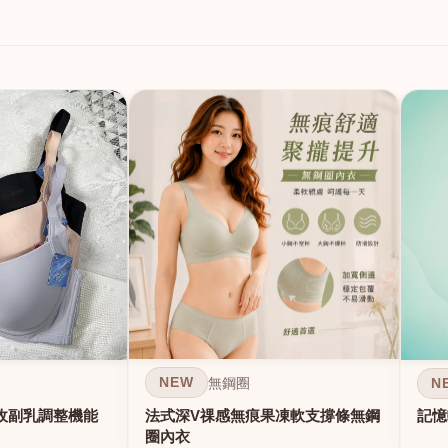
NEW
N
無鋼圈
法式深V祼感無痕果凍軟支撐條無鋼
收副乳調整機能
記憶
圈內衣