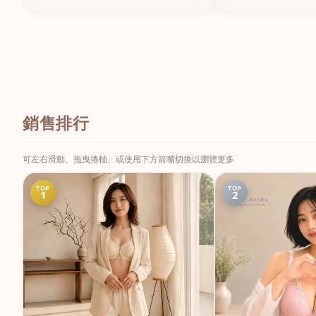
銷售排行
可左右滑動、拖曳捲軸、或使用下方箭嘴切換以瀏覽更多
TOP
TOP
1
2