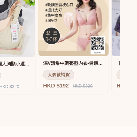
深V溝集中調整型內衣-健康軟鋼圈
舒適無痕無鋼圈大胸顯小運動內衣
人氣款補貨
人氣款
HKD $192
HKD $
HKD $320
HKD $320