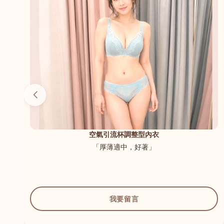
（內
空氣引流杯調整型內衣
「厚薄適中，好著」
我要留言