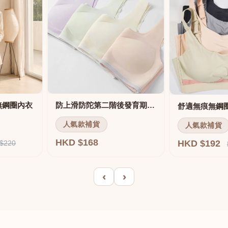
無鋼圈內衣
防上滑防陀第二階後發育期內衣
人氣款補貨
人氣款補貨
HKD $168
HKD $192
$220
‹
›