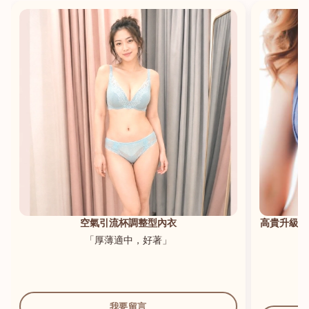
港澳中文
English
空氣引流杯調整型內衣
高貴升級新
「厚薄適中，好著」
我要留言