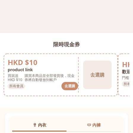
限時現金券
HKD $10
HK
product link
歡迎券
去選購
買就送
購買本商品並全部發貨後，現金
門檻 H
HKD $10
券將自動發放到帳戶
所有
所有會員
去選購
👙 內衣
🩲 內褲