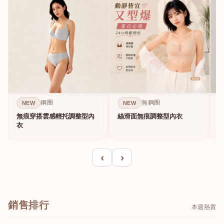
鋼圈
無鋼圈
NEW
NEW
無痕穿搭雲感輕托調整型內
絲滑面無痕調整型內衣
A
衣
‹
›
銷售排行
本週熱賣