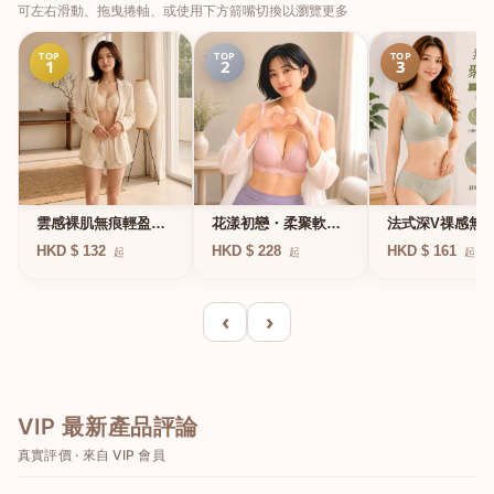
可左右滑動、拖曳捲軸、或使用下方箭嘴切換以瀏覽更多
TOP
TOP
TOP
1
2
3
法式深V祼感無
雲感裸肌無痕輕盈無
花漾初戀・柔聚軟鋼
凍軟支撐條無鋼
鋼圈內衣
圈蕾絲內衣
HKD $ 161
HKD $ 132
HKD $ 228
起
起
起
衣
‹
›
VIP 最新產品評論
真實評價 · 來自 VIP 會員