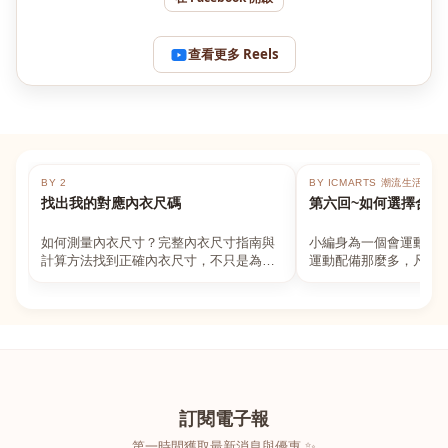
查看更多 Reels
BY 2
BY ICMARTS 潮流生活百貨
找出我的對應內衣尺碼
第六回~如何選擇合適
如何測量內衣尺寸？完整內衣尺寸指南與
小編身為一個會運動的
計算方法找到正確內衣尺寸，不只是為了
運動配備那麼多，凡舉
數字好看，而是為了長時間穿著的舒適與
動上衣，外套，內衣，
支撐。如果你...
堆！真的很多人...
訂閱電子報
第一時間獲取最新消息與優惠 ✨