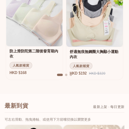
防上滑防陀第二階後發育期內
舒適無痕無鋼圈大胸顯小運動
衣
內衣
人氣款補貨
人氣款補貨
HKD $168
HKD $192
HKD $320
最新到貨
最新上架 · 每日更新
可左右滑動、拖曳捲軸、或使用下方箭嘴切換以瀏覽更多