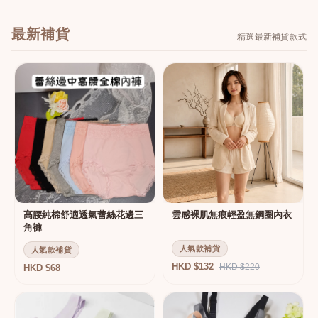
最新補貨
精選最新補貨款式
高腰純棉舒適透氣蕾絲花邊三
雲感裸肌無痕輕盈無鋼圈內衣
角褲
人氣款補貨
人氣款補貨
HKD $132
HKD $220
HKD $68