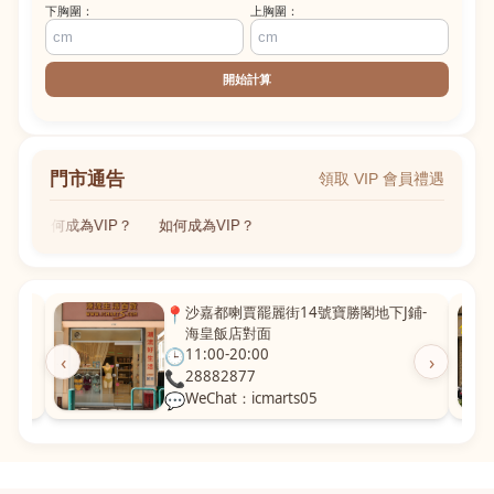
下胸圍：
上胸圍：
開始計算
門市通告
領取 VIP 會員禮遇
如何成為VIP？
如何成為VIP？
粵華廣
📍
沙嘉都喇賈罷麗街14號寶勝閣地下J鋪-
海皇飯店對面
🕒
11:00-20:00
‹
›
📞
28882877
💬
WeChat：icmarts05