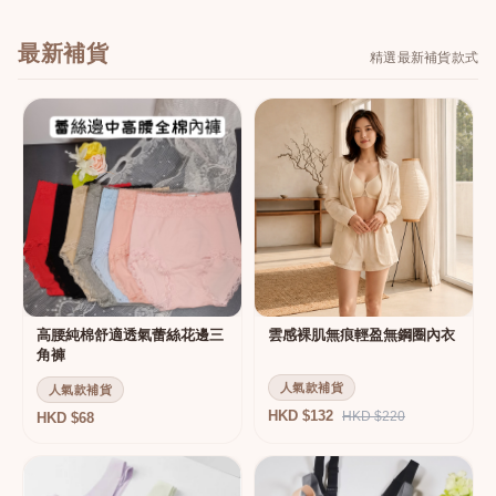
最新補貨
精選最新補貨款式
高腰純棉舒適透氣蕾絲花邊三
雲感裸肌無痕輕盈無鋼圈內衣
角褲
人氣款補貨
人氣款補貨
HKD $132
HKD $220
HKD $68