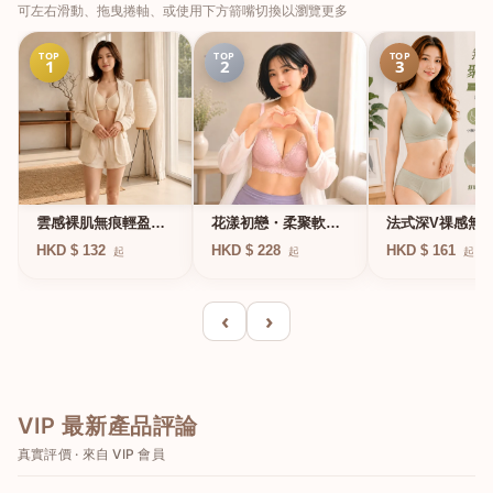
可左右滑動、拖曳捲軸、或使用下方箭嘴切換以瀏覽更多
TOP
TOP
TOP
1
2
3
法式深V祼感無
雲感裸肌無痕輕盈無
花漾初戀・柔聚軟鋼
凍軟支撐條無鋼
鋼圈內衣
圈蕾絲內衣
HKD $ 161
HKD $ 132
HKD $ 228
起
起
起
衣
‹
›
VIP 最新產品評論
真實評價 · 來自 VIP 會員