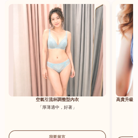
港澳中文
English
空氣引流杯調整型內衣
高貴升級新
「厚薄適中，好著」
我要留言