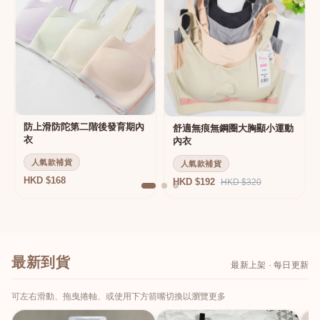
防上滑防陀第二階後發育期內
舒適無痕無鋼圈大胸顯小運動
衣
內衣
人氣款補貨
人氣款補貨
HKD $168
HKD $192
HKD $320
最新到貨
最新上架 · 每日更新
可左右滑動、拖曳捲軸、或使用下方箭嘴切換以瀏覽更多