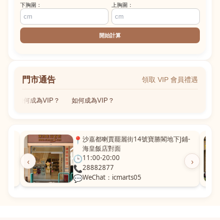
下胸圍：
上胸圍：
開始計算
門市通告
領取 VIP 會員禮遇
如何成為VIP？
如何成為VIP？
粵華廣
📍
沙嘉都喇賈罷麗街14號寶勝閣地下J鋪-
海皇飯店對面
🕒
11:00-20:00
‹
›
📞
28882877
💬
WeChat：icmarts05