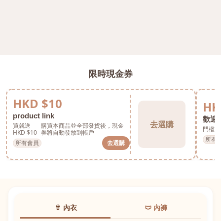
限時現金券
HKD $10
HK
product link
歡迎券
去選購
買就送
購買本商品並全部發貨後，現金
門檻 H
HKD $10
券將自動發放到帳戶
所有
所有會員
去選購
👙 內衣
🩲 內褲