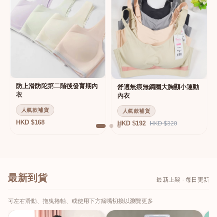
防上滑防陀第二階後發育期內
舒適無痕無鋼圈大胸顯小運動
衣
內衣
人氣款補貨
人氣款補貨
HKD $168
HKD $192
HKD $320
最新到貨
最新上架 · 每日更新
可左右滑動、拖曳捲軸、或使用下方箭嘴切換以瀏覽更多