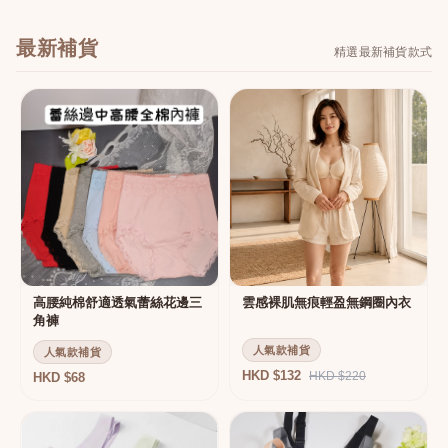
最新補貨
精選最新補貨款式
高腰純棉舒適透氣蕾絲花邊三
雲感裸肌無痕輕盈無鋼圈內衣
角褲
人氣款補貨
人氣款補貨
HKD $132
HKD $220
HKD $68