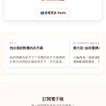
查看更多 Reels
BY 2
BY ICMARTS 潮流生活百貨
找出我的對應內衣尺碼
第六回~如何選擇合適
如何測量內衣尺寸？完整內衣尺寸指南與
小編身為一個會運動的
計算方法找到正確內衣尺寸，不只是為了
運動配備那麼多，凡舉
數字好看，而是為了長時間穿著的舒適與
動上衣，外套，內衣，
支撐。如果你...
堆！真的很多人...
訂閱電子報
第一時間獲取最新消息與優惠 ✨