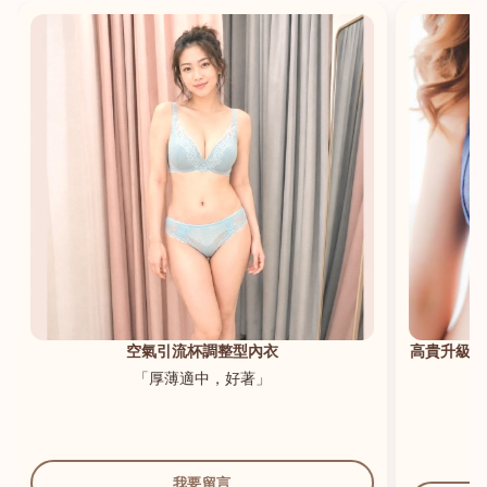
港澳中文
English
空氣引流杯調整型內衣
高貴升級新
「厚薄適中，好著」
我要留言