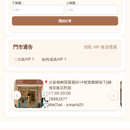
下胸圍：
上胸圍：
開始計算
門市通告
領取 VIP 會員禮遇
如何成為VIP？
如何成為VIP？
粵華廣
📍
沙嘉都喇賈罷麗街14號寶勝閣地下J鋪-
海皇飯店對面
🕒
11:00-20:00
‹
›
📞
28882877
💬
WeChat：icmarts05