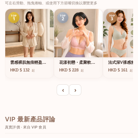
可左右滑動、拖曳捲軸、或使用下方箭嘴切換以瀏覽更多
TOP
TOP
TOP
1
2
3
法式深V祼感無
雲感裸肌無痕輕盈無
花漾初戀・柔聚軟鋼
凍軟支撐條無鋼
鋼圈內衣
圈蕾絲內衣
HKD $ 161
HKD $ 132
HKD $ 228
起
起
起
衣
‹
›
VIP 最新產品評論
真實評價 · 來自 VIP 會員