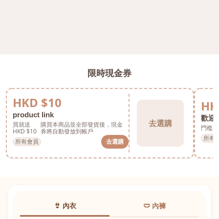
限時現金券
HKD $10
HK
product link
歡迎券
去選購
買就送
購買本商品並全部發貨後，現金
門檻 H
HKD $10
券將自動發放到帳戶
所有
所有會員
去選購
👙 內衣
🩲 內褲