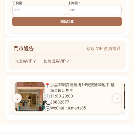
下胸圍：
上胸圍：
開始計算
門市通告
領取 VIP 會員禮遇
如何成為VIP？
如何成為VIP？
粵華廣
📍
沙嘉都喇賈罷麗街14號寶勝閣地下J鋪-
海皇飯店對面
🕒
11:00-20:00
‹
›
📞
28882877
💬
WeChat：icmarts05