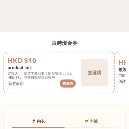
限時現金券
HKD $10
HK
product link
歡迎券
去選購
買就送
購買本商品並全部發貨後，現金
門檻 H
HKD $10
券將自動發放到帳戶
所有
所有會員
去選購
👙 內衣
🩲 內褲