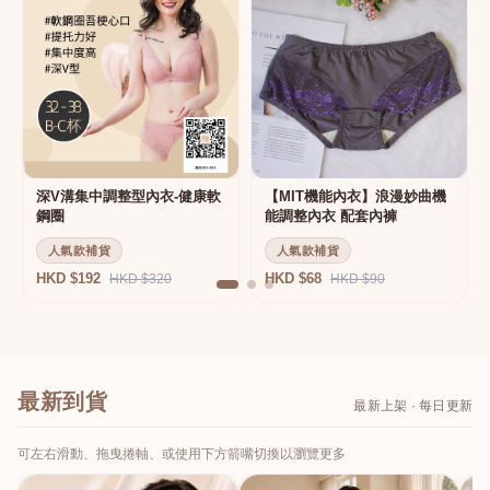
深V溝集中調整型內衣-健康軟
【MIT機能內衣】浪漫妙曲機
鋼圈
能調整內衣 配套內褲
人氣款補貨
人氣款補貨
HKD $192
HKD $68
HKD $320
HKD $90
最新到貨
最新上架 · 每日更新
可左右滑動、拖曳捲軸、或使用下方箭嘴切換以瀏覽更多