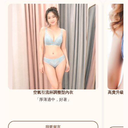
港澳中文
English
空氣引流杯調整型內衣
高貴升級新
「厚薄適中，好著」
我要留言