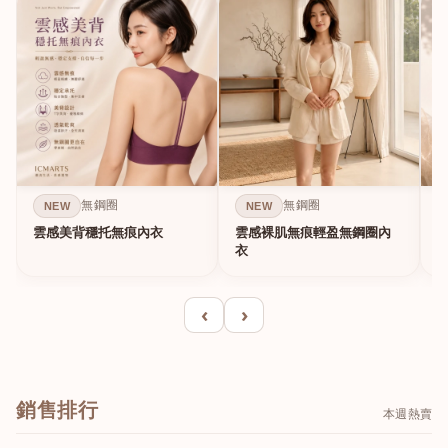
無鋼圈
無鋼圈
NEW
NEW
雲感美背穩托無痕內衣
雲感裸肌無痕輕盈無鋼圈內
C
衣
‹
›
銷售排行
本週熱賣