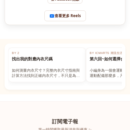
查看更多 Reels
BY 2
BY ICMARTS 潮流生活百貨
找出我的對應內衣尺碼
第六回~如何選擇合適
如何測量內衣尺寸？完整內衣尺寸指南與
小編身為一個會運動的
計算方法找到正確內衣尺寸，不只是為了
運動配備那麼多，凡舉
數字好看，而是為了長時間穿著的舒適與
動上衣，外套，內衣，
支撐。如果你...
堆！真的很多人...
訂閱電子報
第一時間獲取最新消息與優惠 ✨