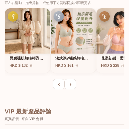
可左右滑動、拖曳捲軸、或使用下方箭嘴切換以瀏覽更多
TOP
TOP
TOP
1
2
3
法式深V祼感無痕果
雲感裸肌無痕輕盈無
花漾初戀・柔聚
凍軟支撐條無鋼圈內
鋼圈內衣
圈蕾絲內衣
HKD $ 161
HKD $ 132
HKD $ 228
起
起
起
衣
‹
›
VIP 最新產品評論
真實評價 · 來自 VIP 會員