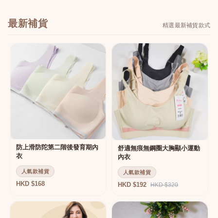
最新補貨
精選最新補貨款式
防上滑防陀第二階後發育期內
舒適無痕無鋼圈大胸顯小運動
衣
內衣
人氣款補貨
人氣款補貨
HKD $168
HKD $192
HKD $320