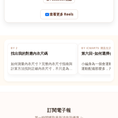
查看更多 Reels
BY 2
BY ICMARTS 潮流生活百貨
找出我的對應內衣尺碼
第六回~如何選擇合適
如何測量內衣尺寸？完整內衣尺寸指南與
小編身為一個會運動的
計算方法找到正確內衣尺寸，不只是為了
運動配備那麼多，凡舉
數字好看，而是為了長時間穿著的舒適與
動上衣，外套，內衣，
支撐。如果你...
堆！真的很多人...
訂閱電子報
第一時間獲取最新消息與優惠 ✨