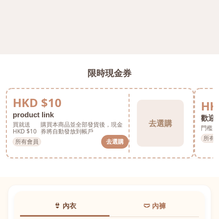
限時現金券
HKD $10
HK
product link
歡迎券
去選購
買就送
購買本商品並全部發貨後，現金
門檻 H
HKD $10
券將自動發放到帳戶
所有
所有會員
去選購
👙 內衣
🩲 內褲