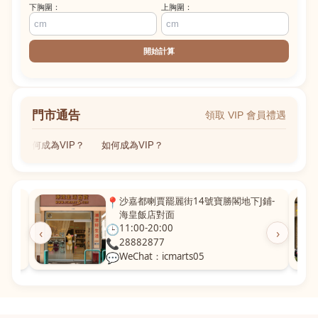
下胸圍：
上胸圍：
開始計算
門市通告
領取 VIP 會員禮遇
如何成為VIP？
如何成為VIP？
粵華廣
📍
沙嘉都喇賈罷麗街14號寶勝閣地下J鋪-
海皇飯店對面
🕒
11:00-20:00
‹
›
📞
28882877
💬
WeChat：icmarts05