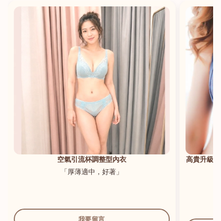
港澳中文
English
空氣引流杯調整型內衣
高貴升級新
「厚薄適中，好著」
我要留言