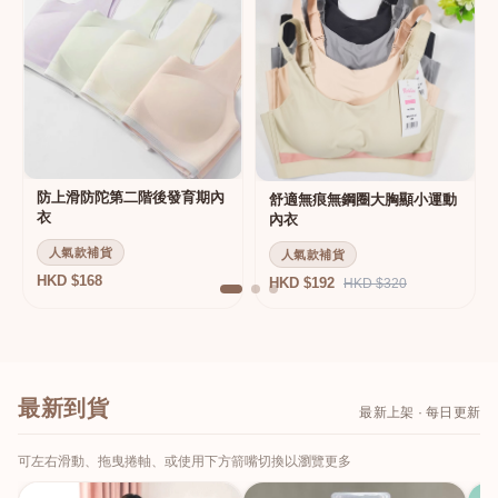
防上滑防陀第二階後發育期內
舒適無痕無鋼圈大胸顯小運動
衣
內衣
人氣款補貨
人氣款補貨
HKD $168
HKD $192
HKD $320
最新到貨
最新上架 · 每日更新
可左右滑動、拖曳捲軸、或使用下方箭嘴切換以瀏覽更多