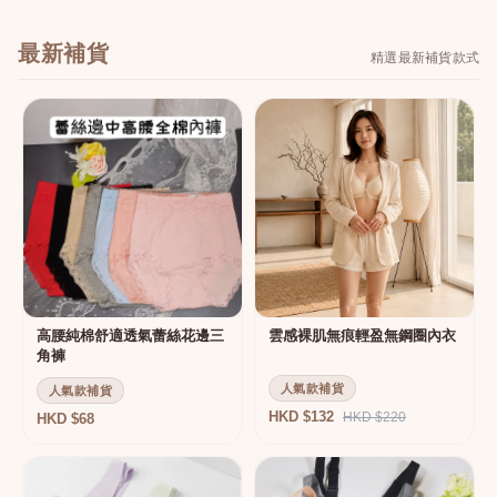
最新補貨
精選最新補貨款式
高腰純棉舒適透氣蕾絲花邊三
雲感裸肌無痕輕盈無鋼圈內衣
角褲
人氣款補貨
人氣款補貨
HKD $132
HKD $220
HKD $68