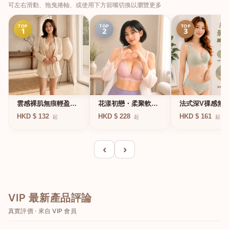
可左右滑動、拖曳捲軸、或使用下方箭嘴切換以瀏覽更多
TOP
TOP
TOP
1
2
3
法式深V祼感無
雲感裸肌無痕輕盈無
花漾初戀・柔聚軟鋼
凍軟支撐條無鋼
鋼圈內衣
圈蕾絲內衣
HKD $ 161
HKD $ 132
HKD $ 228
起
起
起
衣
‹
›
VIP 最新產品評論
真實評價 · 來自 VIP 會員