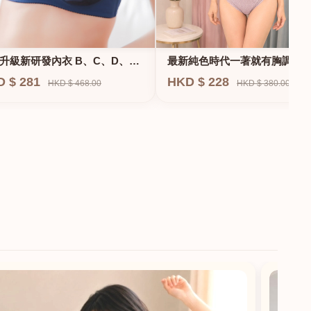
升級新研發內衣 B、C、D、
最新純色時代一著就有胸調整
F專業養脂術系列
衣-專治小胸 蝴蝶肌位矯正型內
D $ 281
HKD $ 228
HKD $ 468.00
HKD $ 380.00