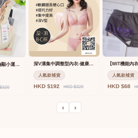
深V溝集中調整型內衣-健康軟鋼圈
舒適無痕無鋼圈大胸顯小運動內衣
人氣款補貨
人氣款補貨
HKD $192
HKD $68
HKD $320
H
$320
‹
›