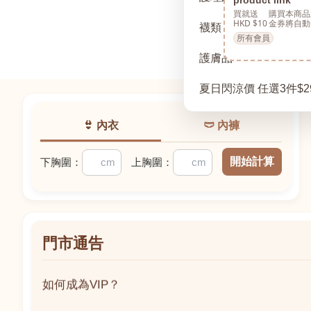
買就送
購買本商品
HKD $10
金券將自動
襪類
所有會員
護膚品
夏日閃涼價 任選3件$2
👙 內衣
🩲 內褲
開始計算
下胸圍：
上胸圍：
門市通告
如何成為VIP？
如何成為VIP？