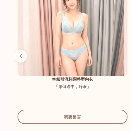
（內
空氣引流杯調整型內衣
「厚薄適中，好著」
我要留言