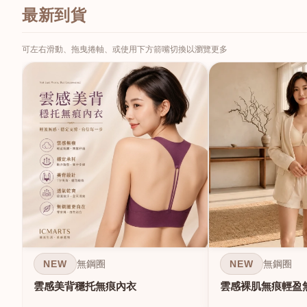
最新到貨
可左右滑動、拖曳捲軸、或使用下方箭嘴切換以瀏覽更多
NEW
NEW
無鋼圈
無鋼圈
雲感美背穩托無痕內衣
雲感裸肌無痕輕盈