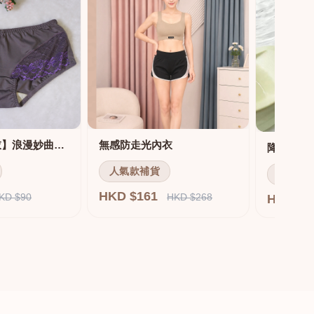
【MIT機能內衣】浪漫妙曲機能調整內衣 配套內褲
無感防走光內衣
人氣款補貨
人氣款
HKD $161
KD $90
HKD $268
HKD $1