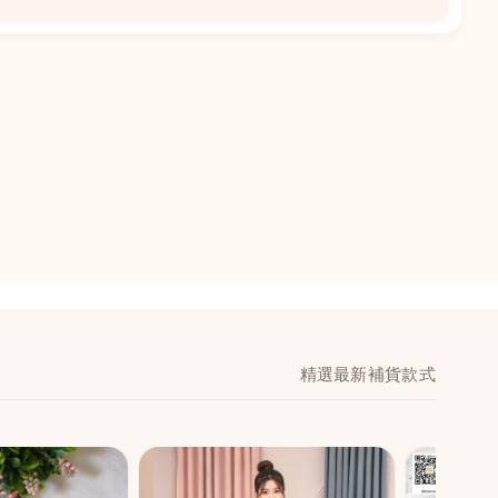
📍
閣地下J鋪-海皇
澳門黑沙環馬場大馬
舖 (萬寧隔離)
🕒
11:00-20:00
📞
28474006
💬
WeChat：icmarts0
精選最新補貨款式