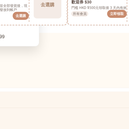
歡迎券 $30
去選購
並全部發貨後，現
門檻 HKD $500元
領取後 3 天內有效
發放到帳戶
所有會員
立即領取
去選購
99