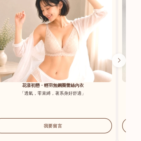
花漾初戀・輕羽無鋼圈蕾絲內衣
「透氣，零束縛，著系身好舒適」
我要留言