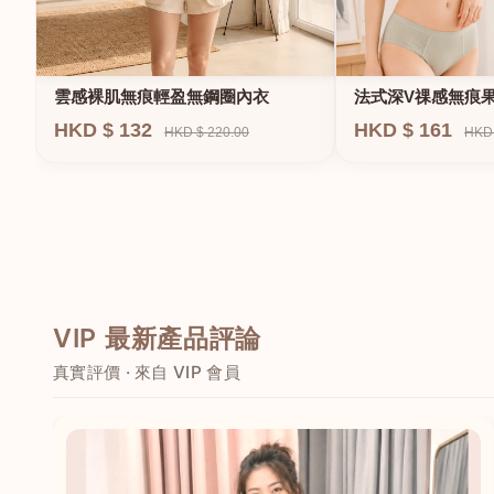
法式深V祼感無痕
雲感裸肌無痕輕盈無鋼圈內衣
圈內衣
HKD $ 161
HKD $ 132
HKD 
HKD $ 220.00
VIP 最新產品評論
真實評價 · 來自 VIP 會員