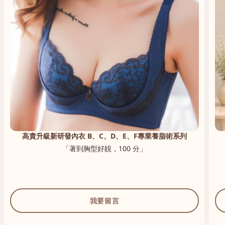
高貴升級新研發內衣 B、C、D、E、F專業養脂術系列
「著到胸型好靚，100 分」
我要留言