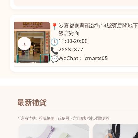
📍
澳門啤利喇街121號珍興樓L1舖
面
🕒
11:00-20:00
‹
📞
28331971
💬
WeChat：icmarts02
最新補貨
可左右滑動、拖曳捲軸、或使用下方箭嘴切換以瀏覽更多