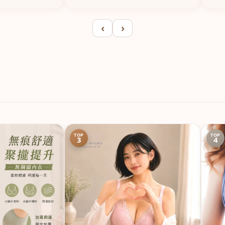
‹
›
TOP
TOP
3
4