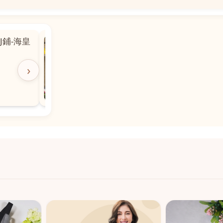
📍
 粵華廣場對
沙嘉都喇賈罷麗街14號寶勝
飯店對面
🕒
11:00-20:00
›
📞
28882877
💬
WeChat：icmarts05