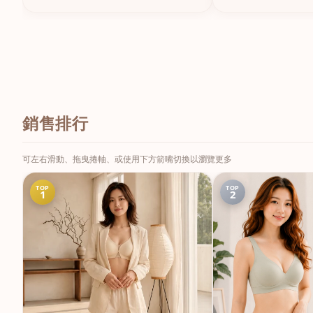
銷售排行
可左右滑動、拖曳捲軸、或使用下方箭嘴切換以瀏覽更多
TOP
TOP
1
2