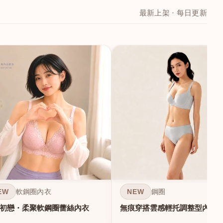
最新上架 · 每日更新
EW
NEW
軟鋼圈內衣
鋼圈
初戀・柔聚軟鋼圈蕾絲內衣
無痕穿搭雲感輕托調整型內衣