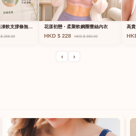
果凍軟支撐條無鋼
花漾初戀・柔聚軟鋼圈蕾絲內衣
高貴
E、
HKD $ 228
HK
$ 268.00
HKD $ 380.00
‹
›