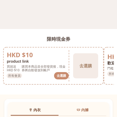
限時現金券
HKD $10
HK
product link
歡迎券
去選購
買就送
購買本商品並全部發貨後，現金
門檻 H
HKD $10
券將自動發放到帳戶
所有
所有會員
去選購
👙 內衣
🩲 內褲