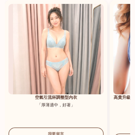
港澳中文
English
空氣引流杯調整型內衣
高貴升級新
「厚薄適中，好著」
我要留言