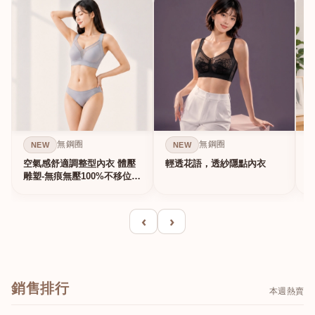
無鋼圈
無鋼圈
NEW
NEW
空氣感舒適調整型內衣 體壓
輕透花語，透紗隱點內衣
雕塑-無痕無壓100%不移位的
真提...
‹
›
銷售排行
本週熱賣