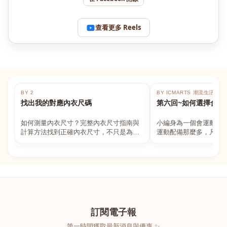
查看更多 Reels
BY 2
BY ICMARTS 潮流生活百貨
找出我的對應內衣尺碼
第六回~如何選擇合適
如何測量內衣尺寸？完整內衣尺寸指南與
小編身為一個會運動的
計算方法找到正確內衣尺寸，不只是為了
運動配備那麼多，凡舉
數字好看，而是為了長時間穿著的舒適與
動上衣，外套，內衣，
支撐。如果你...
堆！真的很多人...
訂閱電子報
第一時間獲取最新消息與優惠 ✨