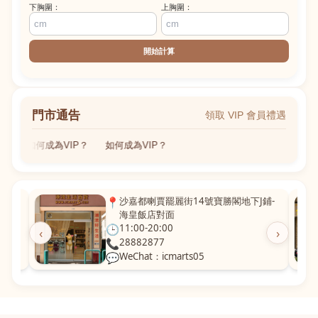
下胸圍：
上胸圍：
開始計算
門市通告
領取 VIP 會員禮遇
如何成為VIP？
如何成為VIP？
粵華廣
📍
沙嘉都喇賈罷麗街14號寶勝閣地下J鋪-
海皇飯店對面
🕒
11:00-20:00
‹
›
📞
28882877
💬
WeChat：icmarts05