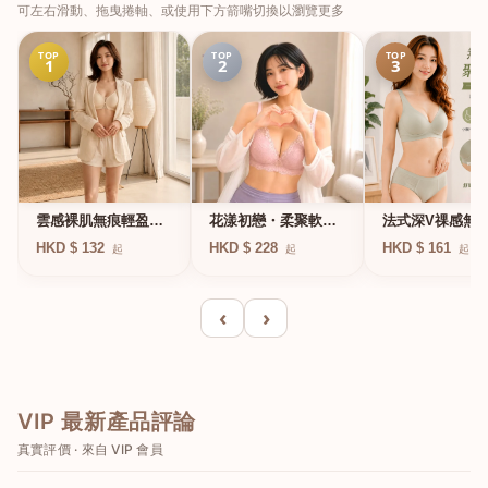
可左右滑動、拖曳捲軸、或使用下方箭嘴切換以瀏覽更多
TOP
TOP
TOP
1
2
3
法式深V祼感無
雲感裸肌無痕輕盈無
花漾初戀・柔聚軟鋼
凍軟支撐條無鋼
鋼圈內衣
圈蕾絲內衣
HKD $ 161
HKD $ 132
HKD $ 228
起
起
起
衣
‹
›
VIP 最新產品評論
真實評價 · 來自 VIP 會員