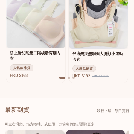
防上滑防陀第二階後發育期內
舒適無痕無鋼圈大胸顯小運動
衣
內衣
人氣款補貨
人氣款補貨
HKD $168
HKD $192
HKD $320
最新到貨
最新上架 · 每日更新
可左右滑動、拖曳捲軸、或使用下方箭嘴切換以瀏覽更多