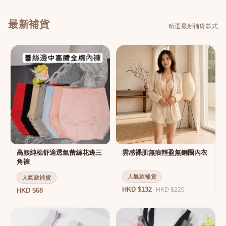
最新補貨
精選最新補貨款式
高腰純棉舒適透氣蕾絲花邊三
雲感裸肌無痕輕盈無鋼圈內衣
角褲
人氣款補貨
人氣款補貨
HKD $132
HKD $220
HKD $68