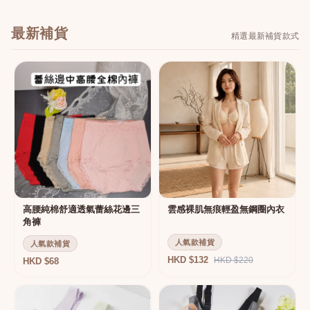
最新補貨
精選最新補貨款式
高腰純棉舒適透氣蕾絲花邊三
雲感裸肌無痕輕盈無鋼圈內衣
角褲
人氣款補貨
人氣款補貨
HKD $132
HKD $220
HKD $68