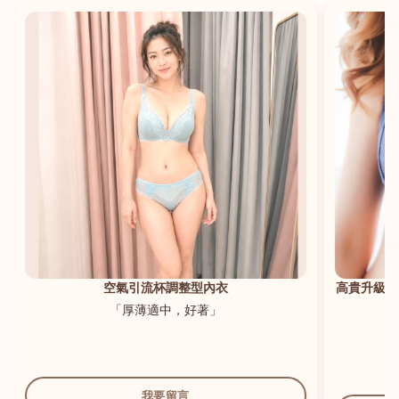
港澳中文
English
空氣引流杯調整型內衣
高貴升級新
「厚薄適中，好著」
我要留言