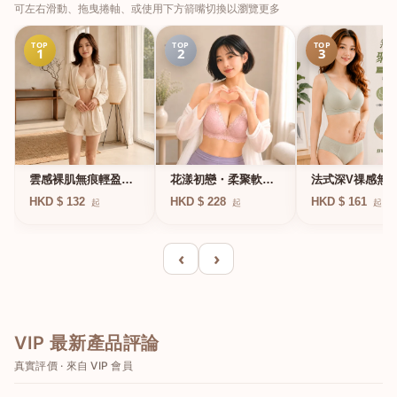
可左右滑動、拖曳捲軸、或使用下方箭嘴切換以瀏覽更多
TOP
TOP
TOP
1
2
3
法式深V祼感無
雲感裸肌無痕輕盈無
花漾初戀・柔聚軟鋼
凍軟支撐條無鋼
鋼圈內衣
圈蕾絲內衣
HKD $ 161
HKD $ 132
HKD $ 228
起
起
起
衣
‹
›
VIP 最新產品評論
真實評價 · 來自 VIP 會員