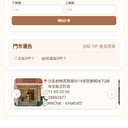
下胸圍：
上胸圍：
開始計算
門市通告
領取 VIP 會員禮遇
如何成為VIP？
如何成為VIP？
粵華廣
📍
沙嘉都喇賈罷麗街14號寶勝閣地下J鋪-
海皇飯店對面
🕒
11:00-20:00
‹
›
📞
28882877
💬
WeChat：icmarts05