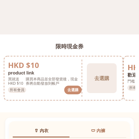
限時現金券
HKD $10
HK
product link
歡迎券
去選購
買就送
購買本商品並全部發貨後，現金
門檻 H
HKD $10
券將自動發放到帳戶
所有
所有會員
去選購
👙 內衣
🩲 內褲