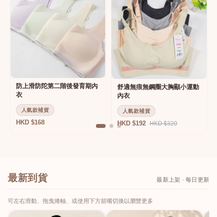
防上滑防陀第二階後發育期內
舒適無痕無鋼圈大胸顯小運動
衣
內衣
人氣款補貨
人氣款補貨
HKD $168
HKD $192
HKD $320
最新到貨
最新上架 · 每日更新
可左右滑動、拖曳捲軸、或使用下方箭嘴切換以瀏覽更多