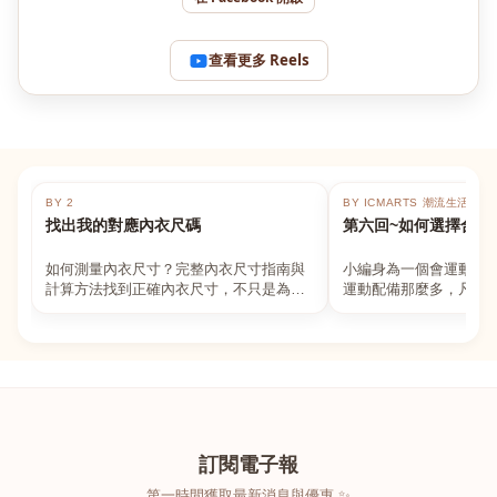
查看更多 Reels
BY 2
BY ICMARTS 潮流生活百貨
找出我的對應內衣尺碼
第六回~如何選擇合適
如何測量內衣尺寸？完整內衣尺寸指南與
小編身為一個會運動的
計算方法找到正確內衣尺寸，不只是為了
運動配備那麼多，凡舉
數字好看，而是為了長時間穿著的舒適與
動上衣，外套，內衣，
支撐。如果你...
堆！真的很多人...
訂閱電子報
第一時間獲取最新消息與優惠 ✨