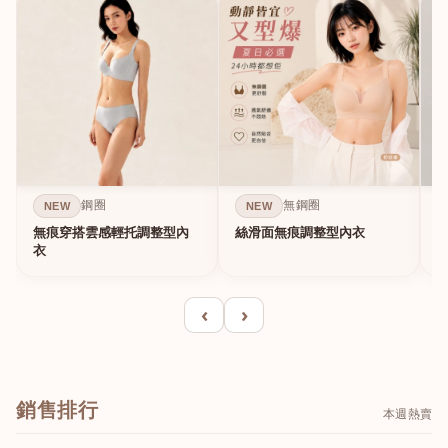
鋼圈
無鋼圈
NEW
NEW
無痕穿搭雲感輕托調整型內
絲滑面無痕調整型內衣
A
衣
‹
›
銷售排行
本週熱賣