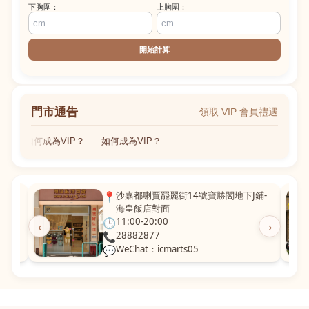
下胸圍：
上胸圍：
開始計算
門市通告
領取 VIP 會員禮遇
如何成為VIP？
如何成為VIP？
粵華廣
📍
沙嘉都喇賈罷麗街14號寶勝閣地下J鋪-
海皇飯店對面
🕒
11:00-20:00
‹
›
📞
28882877
💬
WeChat：icmarts05