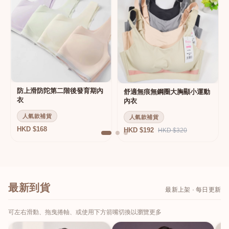
防上滑防陀第二階後發育期內
舒適無痕無鋼圈大胸顯小運動
衣
內衣
人氣款補貨
人氣款補貨
HKD $168
HKD $192
HKD $320
最新到貨
最新上架 · 每日更新
可左右滑動、拖曳捲軸、或使用下方箭嘴切換以瀏覽更多