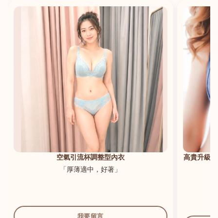
港澳中文
English
空氣引流杯調整型內衣
高貴升級新
「厚薄適中，好著」
我要留言