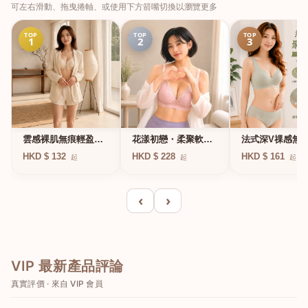
可左右滑動、拖曳捲軸、或使用下方箭嘴切換以瀏覽更多
TOP
TOP
TOP
1
2
3
法式深V祼感無
雲感裸肌無痕輕盈無
花漾初戀・柔聚軟鋼
凍軟支撐條無鋼
鋼圈內衣
圈蕾絲內衣
HKD $ 161
HKD $ 132
HKD $ 228
起
起
起
衣
‹
›
VIP 最新產品評論
真實評價 · 來自 VIP 會員