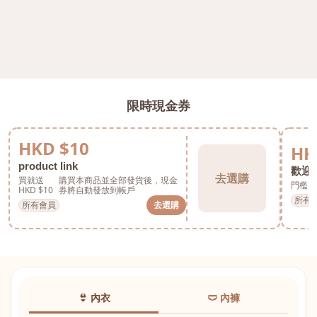
限時現金券
HKD $10
HK
product link
歡迎券
去選購
買就送
購買本商品並全部發貨後，現金
門檻 H
HKD $10
券將自動發放到帳戶
所有
所有會員
去選購
👙 內衣
🩲 內褲