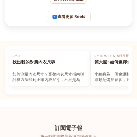
查看更多 Reels
BY 2
BY ICMARTS 潮流生活百貨
找出我的對應內衣尺碼
第六回~如何選擇合適
如何測量內衣尺寸？完整內衣尺寸指南與
小編身為一個會運動的
計算方法找到正確內衣尺寸，不只是為了
運動配備那麼多，凡舉
數字好看，而是為了長時間穿著的舒適與
動上衣，外套，內衣，
支撐。如果你...
堆！真的很多人...
訂閱電子報
第一時間獲取最新消息與優惠 ✨