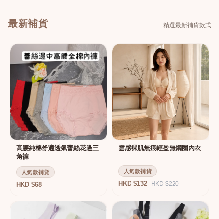
最新補貨
精選最新補貨款式
高腰純棉舒適透氣蕾絲花邊三
雲感裸肌無痕輕盈無鋼圈內衣
角褲
人氣款補貨
人氣款補貨
HKD $132
HKD $220
HKD $68