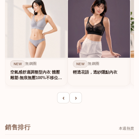
無鋼圈
無鋼圈
NEW
NEW
空氣感舒適調整型內衣 體壓
輕透花語，透紗隱點內衣
雕塑-無痕無壓100%不移位的
真提...
‹
›
銷售排行
本週熱賣