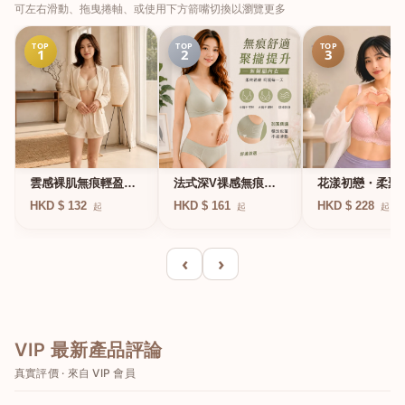
可左右滑動、拖曳捲軸、或使用下方箭嘴切換以瀏覽更多
TOP
TOP
TOP
1
2
3
法式深V祼感無痕果
雲感裸肌無痕輕盈無
花漾初戀・柔聚
凍軟支撐條無鋼圈內
鋼圈內衣
圈蕾絲內衣
HKD $ 161
HKD $ 132
HKD $ 228
起
起
起
衣
‹
›
VIP 最新產品評論
真實評價 · 來自 VIP 會員