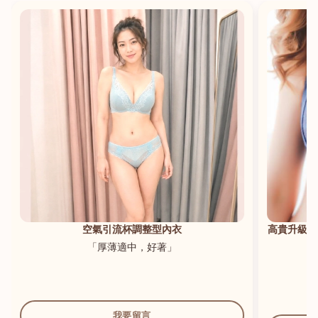
港澳中文
English
空氣引流杯調整型內衣
高貴升級新
「厚薄適中，好著」
我要留言