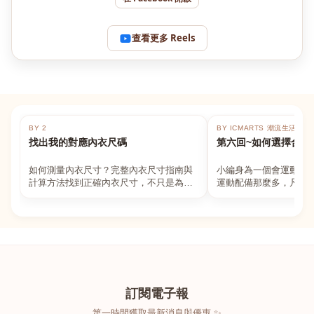
查看更多 Reels
BY 2
BY ICMARTS 潮流生活百貨
找出我的對應內衣尺碼
第六回~如何選擇合適
如何測量內衣尺寸？完整內衣尺寸指南與
小編身為一個會運動的
計算方法找到正確內衣尺寸，不只是為了
運動配備那麼多，凡舉
數字好看，而是為了長時間穿著的舒適與
動上衣，外套，內衣，
支撐。如果你...
堆！真的很多人...
訂閱電子報
第一時間獲取最新消息與優惠 ✨