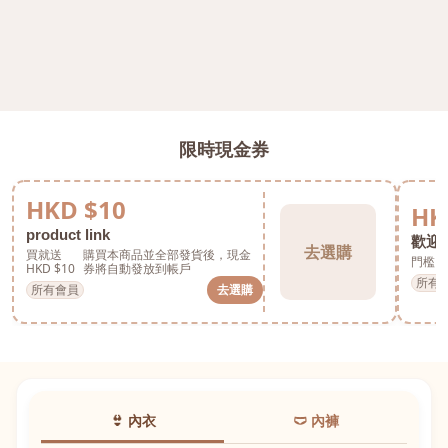
限時現金券
HKD $10
HK
product link
歡迎券
去選購
買就送
購買本商品並全部發貨後，現金
門檻 H
HKD $10
券將自動發放到帳戶
所有
所有會員
去選購
👙 內衣
🩲 內褲