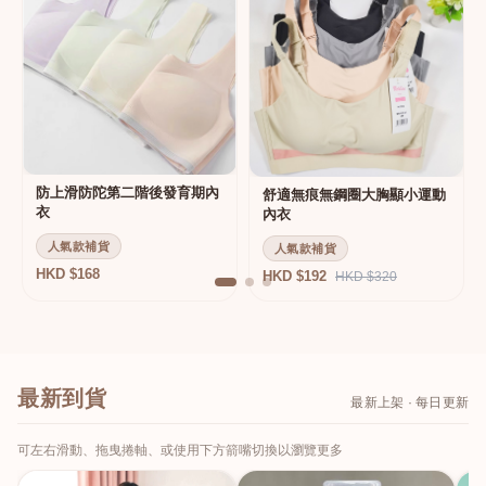
防上滑防陀第二階後發育期內
舒適無痕無鋼圈大胸顯小運動
衣
內衣
人氣款補貨
人氣款補貨
HKD $168
HKD $192
HKD $320
最新到貨
最新上架 · 每日更新
可左右滑動、拖曳捲軸、或使用下方箭嘴切換以瀏覽更多