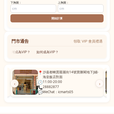
下胸圍：
上胸圍：
開始計算
門市通告
領取 VIP 會員禮遇
如何成為VIP？
如何成為VIP？
粵華廣
📍
沙嘉都喇賈罷麗街14號寶勝閣地下J鋪-
海皇飯店對面
🕒
11:00-20:00
‹
›
📞
28882877
💬
WeChat：icmarts05