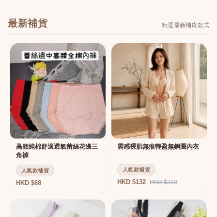
最新補貨
精選最新補貨款式
高腰純棉舒適透氣蕾絲花邊三
雲感裸肌無痕輕盈無鋼圈內衣
角褲
人氣款補貨
人氣款補貨
HKD $132
HKD $220
HKD $68