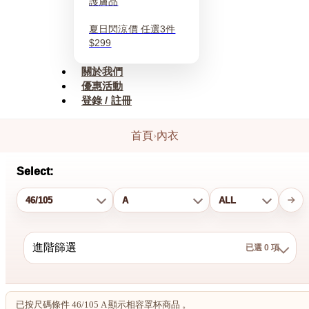
護膚品
夏日閃涼價 任選3件
$299
關於我們
優惠活動
登錄 / 註冊
首頁
›
內衣
Select:
進階篩選
已選 0 項
結果：0 件
已選 0 項
已按尺碼條件 46/105 A 顯示相容罩杯商品 。