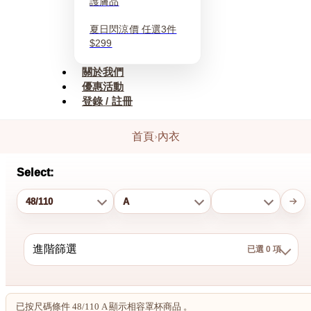
護膚品
夏日閃涼價 任選3件
$299
關於我們
優惠活動
登錄 / 註冊
首頁
›
內衣
Select:
進階篩選
已選 0 項
結果：0 件
已選 0 項
已按尺碼條件 48/110 A 顯示相容罩杯商品 。