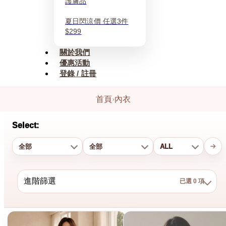
護膚品
夏日閃涼價 任選3件
$299
關於我們
優惠活動
登錄 / 註冊
首頁
›
內衣
Select:
進階篩選
已選 0 項
結果：7 件
已選 0 項