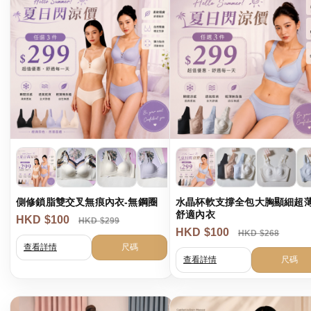
側修鎖脂雙交叉無痕內衣-無鋼圈
水晶杯軟支撐全包大胸顯細超
舒適內衣
HKD $100
HKD $299
HKD $100
HKD $268
查看詳情
尺碼
查看詳情
尺碼