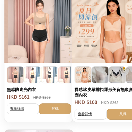
港澳中文
English
無感防走光內衣
祼感冰皮單排扣隱形美背無痕
圈內衣
HKD $161
HKD $268
HKD $100
HKD $268
查看詳情
尺碼
查看詳情
尺碼