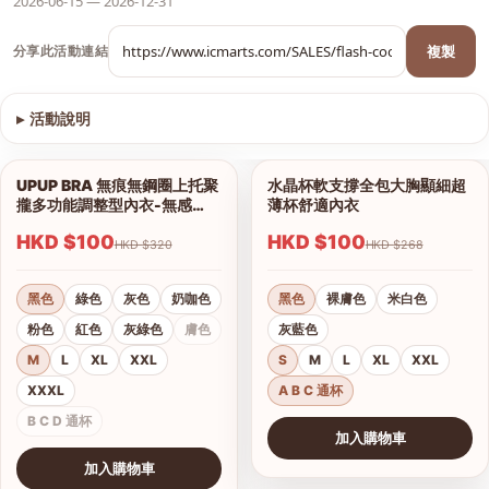
2026-06-15 — 2026-12-31
複製
分享此活動連結
▸
活動說明
查看圖片
UPUP BRA 無痕無鋼圈上托聚
水晶杯軟支撐全包大胸顯細超
1/18
1/15
攏多功能調整型內衣-無感
薄杯舒適內衣
BRA
HKD $100
HKD $100
HKD $320
HKD $268
黑色
綠色
灰色
奶咖色
黑色
裸膚色
米白色
粉色
紅色
灰綠色
膚色
灰藍色
M
L
XL
XXL
S
M
L
XL
XXL
XXXL
A B C 通杯
B C D 通杯
加入購物車
查看圖片
加入購物車