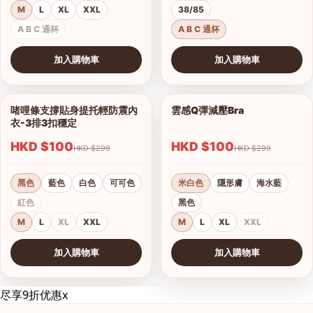
M
L
XL
XXL
38/85
A B C 通杯
A B C 通杯
加入購物車
加入購物車
查看圖片
查看圖片
啫哩條支撐貼身提托輕防震內
雲感Q彈減壓Bra
1/18
1/12
衣-3排3扣穩定
HKD $100
HKD $100
HKD $299
HKD $299
黑色
藍色
白色
可可色
米白色
隱形膚
海水藍
紅色
黑色
M
L
XL
XXL
M
L
XL
XXL
加入購物車
加入購物車
查看圖片
尽享9折优惠
x