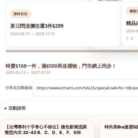
優惠
襪類
限時折扣
精品
‹
夏日閃涼價任選3件$299
護膚品
2026-0
2026-06-15 — 2026-12-31
1 · 2
夏日閃涼價 任選3件
特賣$168一件，滿$500再送禮物，門市網上同步！
2025-03-13 — 2027-07-01
分享此活動連結
▸
活動說明
查看圖片
【台灣專利十字脊心不移位】撞色新潮流調
時尚美Bra激塑
1/12
整型內衣 32-42 B、C、D、E、F、G杯