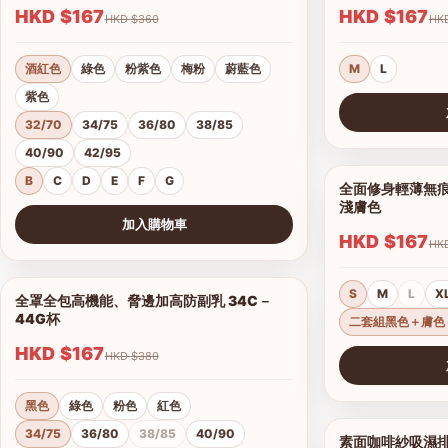
HKD $167
HKD $167
HKD $360
酒紅色
綠色
粉紫色
梅粉
蔚藍色
M
L
紫色
32/70
34/75
36/80
38/85
查看圖片
40/90
42/95
B
C
D
E
F
G
全面修身輕薄無痕
淺膚色
加入購物車
HKD $167
查看圖片
S
M
L
X
全罩全包高機能、脅邊加高防副乳 34C－
1/5
44G杯
二套組黑色＋膚色
HKD $167
HKD $380
查看圖片
黑色
綠色
粉色
紅色
34/75
36/80
38/85
40/90
素面咖啡紗吸濕排汗無