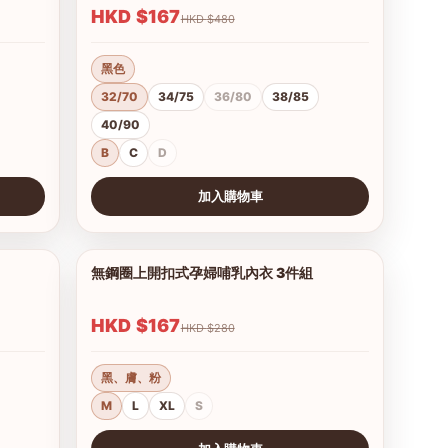
HKD $167
HKD $480
黑色
32/70
34/75
36/80
38/85
40/90
B
C
D
加入購物車
查看圖片
無鋼圈上開扣式孕婦哺乳內衣 3件組
1/6
1/3
HKD $167
HKD $280
黑、膚、粉
M
L
XL
S