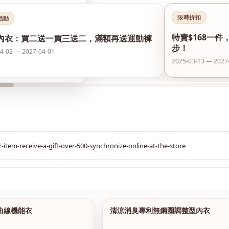
限時折扣
活動
特賣$168一件
內衣：買二送一買三送二，滿額再送運動褲
步！
4-02 — 2027-04-01
2025-03-13 — 2027
$299
S曲線機能衣
清涼消臭專利無鋼圈調整型內衣
1/2