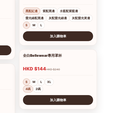
黑配紅邊
紫配黑邊
水藍配紫藍邊
螢光綠配黑邊
灰配螢光綠邊
灰配螢光黃邊
S
M
L
加入購物車
查看圖片
全白Bellewear專用罩杯
1/3
HKD $144
HKD $240
1/12
S
M
L
XL
4碼
2碼
加入購物車