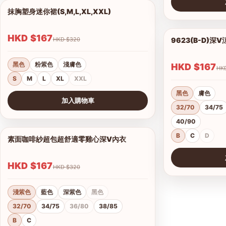
抹胸塑身迷你裙(S,M,L,XL,XXL)
1/4
查看圖片
HKD $167
HKD $320
9623(B-D)深
黑色
粉紫色
淺膚色
HKD $167
S
M
L
XL
XXL
黑色
膚色
加入購物車
32/70
34/75
查看圖片
40/90
B
C
D
素面咖啡紗超包超舒適零雞心深V內衣
1/14
HKD $167
HKD $320
淺紫色
藍色
深紫色
黑色
32/70
34/75
36/80
38/85
B
C