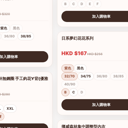
B
C
D
E
F
HKD $320
加入購物車
查看圖片
粉紫色
黑色
36/80
38/85
日系夢幻花花系列
HKD $167
HKD $256
加入購物車
紫色
黑色
32/70
34/75
36/80
38/85
杯無鋼圈 手工鈎花Y背(優雅
1/2
40/90
B
C
D
HKD $280
加入購物車
L
XXL
查看圖片
寢
挪威森林集中調整型內衣