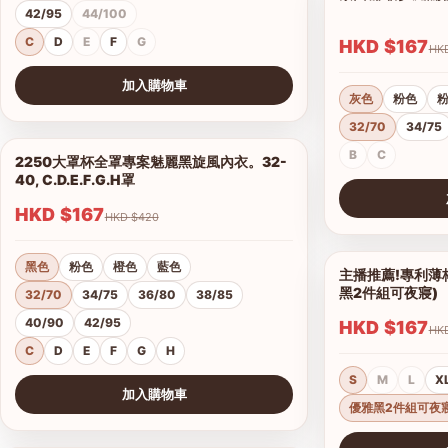
42/95
44/100
C
D
E
F
G
HKD $167
加入購物車
灰色
粉色
查看圖片
32/70
34/75
B
C
2250大罩杯全罩專案魅麗黑旋風內衣。32-
1/14
40, C.D.E.F.G.H罩
HKD $167
HKD $420
查看圖片
黑色
粉色
橙色
藍色
主播推薦!專利薄
黑2件組可夜寢)
32/70
34/75
36/80
38/85
40/90
42/95
HKD $167
C
D
E
F
G
H
S
M
L
X
加入購物車
優雅黑2件組可夜
查看圖片