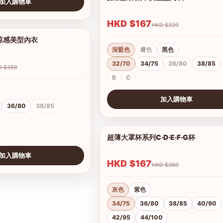
加入購物車
HKD $167
HKD $320
V涼感美型內衣
1/2
深藍色
膚色
黑色
32/70
34/75
36/80
38/85
HKD $388
B
C
加入購物車
36/80
38/85
查看圖片
超薄大罩杯系列C·D·E·F·G杯
加入購物車
HKD $167
HKD $380
灰色
紫色
34/75
36/80
38/85
40/90
42/95
44/100