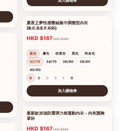
加入購物車
查看圖片
夏夜之夢性感蕾絲集中調整型內衣
1/15
(B.C.D.E.F.G杯)
HKD $167
HKD $380
1/11
藍色
膚色
粉紫色
黑色
啡金色
32/70
34/75
36/80
38/85
40/90
B
C
D
E
F
G
加入購物車
查看圖片
最新款加強防震彈力棉運動內衣－內有護胸
1/11
罩杯
HKD $167
HKD $280
1/15