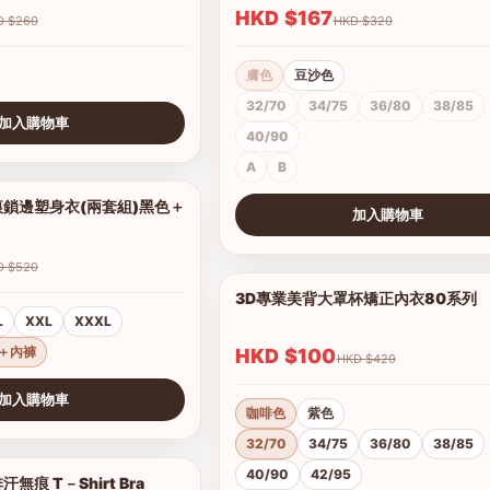
HKD $167
HKD $260
HKD $320
膚色
豆沙色
32/70
34/75
36/80
38/85
加入購物車
40/90
A
B
鎖邊塑身衣(兩套組)黑色＋
1/10
加入購物車
查看圖片
HKD $520
3D專業美背大罩杯矯正內衣80系列
L
XXL
XXXL
＋內褲
HKD $100
HKD $420
加入購物車
咖啡色
紫色
32/70
34/75
36/80
38/85
40/90
42/95
痕 T－Shirt Bra
1/17