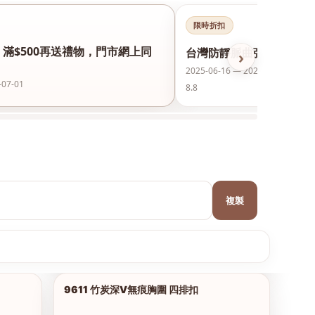
限時折扣
，滿$500再送禮物，門市網上同
台灣防靜脈曲張襪保護美腿
›
2025-06-16 — 2026-12-31
-07-01
8.8
複製
9611 竹炭深V無痕胸圍 四排扣
1/9
1/7