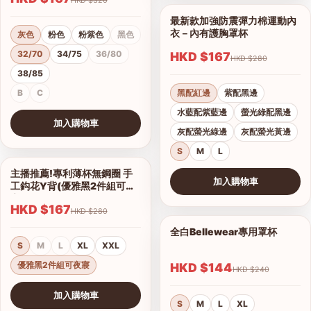
最新款加強防震彈力棉運動內
1/11
衣－內有護胸罩杯
灰色
粉色
粉紫色
黑色
32/70
34/75
36/80
HKD $167
HKD $280
38/85
B
C
黑配紅邊
紫配黑邊
水藍配紫藍邊
螢光綠配黑邊
加入購物車
灰配螢光綠邊
灰配螢光黃邊
查看圖片
S
M
L
主播推薦!專利薄杯無鋼圈 手
1/2
加入購物車
工鈎花Y背(優雅黑2件組可夜
查看圖片
寢)
HKD $167
HKD $280
全白Bellewear專用罩杯
1/3
S
M
L
XL
XXL
優雅黑2件組可夜寢
HKD $144
HKD $240
加入購物車
S
M
L
XL
查看圖片