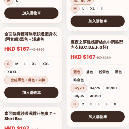
M
L
黑、膚、粉
M
L
XL
S
加入購物車
查看圖片
加入購物車
查看圖片
全面修身輕薄無痕鎖邊塑身衣
1/10
(兩套組)黑色＋淺膚色
夏夜之夢性感蕾絲集中調整型
1/15
內衣(B.C.D.E.F.G杯)
HKD $167
HKD $520
HKD $167
HKD $380
S
M
L
XL
XXL
XXXL
藍色
膚色
粉紫色
黑色
二套組黑色＋膚色＋內褲
啡金色
32/70
34/75
36/80
加入購物車
38/85
40/90
查看圖片
B
C
D
E
F
G
素面咖啡紗吸濕排汗無痕 T－
1/17
加入購物車
Shirt Bra
查看圖片
HKD $167
HKD $320