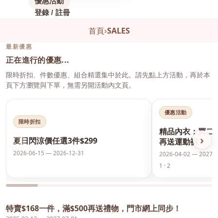
優惠活動
登錄 / 註冊
首頁
›
SALES
最新優惠
正在進行的優惠...
限時折扣、件數優惠、組合精選集中於此。請先點上方活動，再於本
頁下方瀏覽與下單，無需另開活動內文頁。
優惠活動
限時折扣
精品內衣：買二
‹
›
夏日閃涼價任選3件$299
再送運動褲
2026-06-15 — 2026-12-31
2026-04-02 — 2027-0
1 · 2
特賣$168一件，滿$500再送禮物，門市網上同步！