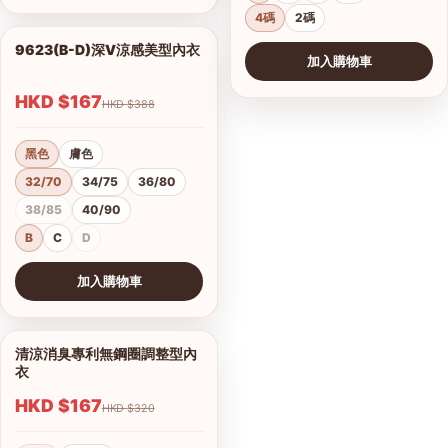
4碼
2碼
9623(B-D)深V涼感美型內衣
1/2
加入購物車
HKD $167
HKD $388
黑色
膚色
32/70
34/75
36/80
38/85
40/90
B
C
D
加入購物車
查看圖片
清涼消臭專利無鋼圈調整型內
1/9
衣
HKD $167
HKD $320