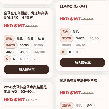
查看圖片
日系夢幻花花系列
1/11
全罩全包高機能、脅邊加高防
1/5
副乳 34C－44G杯
HKD $167
HKD $256
HKD $167
HKD $380
紫色
黑色
黑色
綠色
粉色
紅色
32/70
34/75
36/80
34/75
36/80
38/85
38/85
40/90
40/90
42/95
44/100
B
C
D
C
D
E
F
G
加入購物車
查看圖片
加入購物車
查看圖片
挪威森林集中調整型內衣
1/15
2250大罩杯全罩專案魅麗黑
1/14
旋風內衣。32-40,
HKD $167
HKD $320
C.D.E.F.G.H罩
HKD $167
HKD $420
深藍色
膚色
黑色