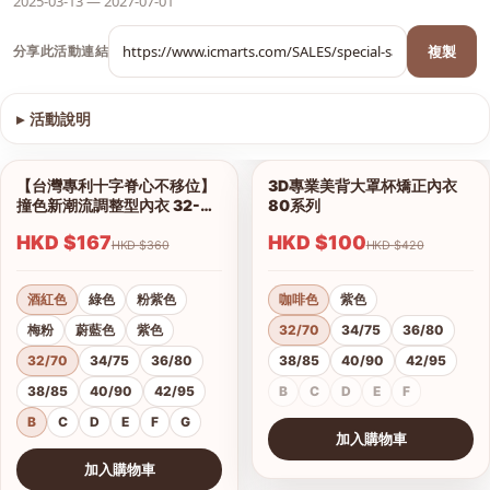
2025-03-13 — 2027-07-01
複製
分享此活動連結
▸
活動說明
查看圖片
【台灣專利十字脊心不移位】
3D專業美背大罩杯矯正內衣
1/12
1/6
撞色新潮流調整型內衣 32-42
80系列
B、C、D、E、F、G杯
HKD $167
HKD $100
HKD $360
HKD $420
酒紅色
綠色
粉紫色
咖啡色
紫色
梅粉
蔚藍色
紫色
32/70
34/75
36/80
32/70
34/75
36/80
38/85
40/90
42/95
38/85
40/90
42/95
B
C
D
E
F
B
C
D
E
F
G
加入購物車
查看圖片
加入購物車