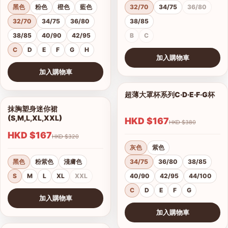
黑色
粉色
橙色
藍色
32/70
34/75
36/80
32/70
34/75
36/80
38/85
38/85
40/90
42/95
B
C
C
D
E
F
G
H
加入購物車
查看圖片
加入購物車
查看圖片
超薄大罩杯系列C·D·E·F·G杯
1/12
抹胸塑身迷你裙
1/4
(S,M,L,XL,XXL)
HKD $167
HKD $380
HKD $167
HKD $320
灰色
紫色
黑色
粉紫色
淺膚色
34/75
36/80
38/85
S
M
L
XL
XXL
40/90
42/95
44/100
C
D
E
F
G
加入購物車
查看圖片
加入購物車
查看圖片