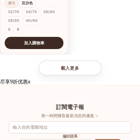
膚色
豆沙色
32/70
34/75
36/80
38/85
40/90
A
B
加入購物車
查看圖片
載入更多
尽享9折优惠
x
訂閱電子報
第一時間獲取最新消息與優惠 ✨
偏好語系