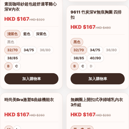
素面咖啡紗超包超舒適零雞心
1/14
深V內衣
9611 竹炭深V無痕胸圍 四排
1/7
扣
HKD $167
HKD $320
HKD $167
HKD $480
淺紫色
藍色
深紫色
黑色
黑色
32/70
34/75
36/80
32/70
34/75
36/80
38/85
38/85
40/90
B
C
B
C
D
加入購物車
加入購物車
查看圖片
查看圖片
時尚美Bra激塑S曲線機能衣
無鋼圈上開扣式孕婦哺乳內衣
1/2
1/3
3件組
HKD $167
HKD $167
港澳中文
HKD $260
HKD $280
English