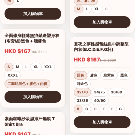
M
L
黑、膚、粉
M
L
XL
S
加入購物車
查看圖片
加入購物車
查看圖片
全面修身輕薄無痕鎖邊塑身衣
1/10
(兩套組)黑色＋淺膚色
夏夜之夢性感蕾絲集中調整型
1/15
內衣(B.C.D.E.F.G杯)
HKD $167
HKD $520
HKD $167
HKD $380
S
M
L
XL
XXL
XXXL
藍色
膚色
粉紫色
黑色
二套組黑色＋膚色＋內褲
啡金色
32/70
34/75
36/80
加入購物車
38/85
40/90
查看圖片
B
C
D
E
F
G
素面咖啡紗吸濕排汗無痕 T－
1/17
加入購物車
Shirt Bra
查看圖片
HKD $167
HKD $320