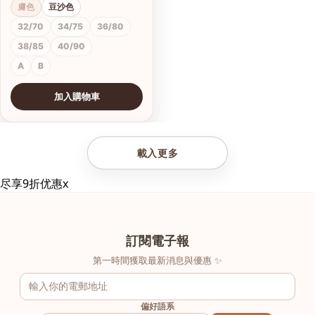
膚色
豆沙色
32/70
34/75
36/80
38/85
40/90
A
B
加入購物車
查看圖片
載入更多
尽享9折优惠
x
訂閱電子報
第一時間獲取最新消息與優惠 ✨
偏好語系