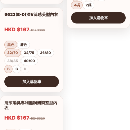
4碼
2碼
9623(B-D)深V涼感美型內衣
1/2
加入購物車
HKD $167
HKD $388
黑色
膚色
32/70
34/75
36/80
38/85
40/90
B
C
D
加入購物車
查看圖片
清涼消臭專利無鋼圈調整型內
1/9
衣
HKD $167
HKD $320