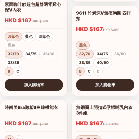
素面咖啡紗超包超舒適零雞心
1/14
深V內衣
9611 竹炭深V無痕胸圍 四排
1/7
扣
HKD $167
HKD $320
HKD $167
HKD $480
淺紫色
藍色
深紫色
黑色
黑色
32/70
34/75
36/80
32/70
34/75
36/80
38/85
38/85
40/90
B
C
B
C
D
加入購物車
加入購物車
查看圖片
查看圖片
時尚美Bra激塑S曲線機能衣
無鋼圈上開扣式孕婦哺乳內衣
1/2
1/3
3件組
HKD $167
HKD $167
港澳中文
HKD $260
HKD $280
English