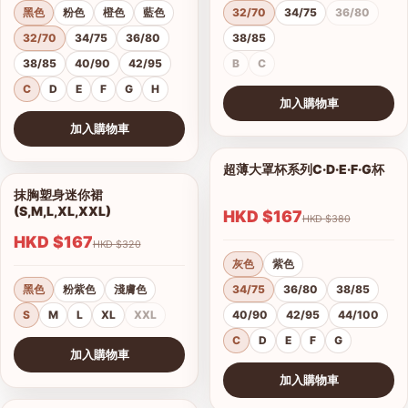
黑色
粉色
橙色
藍色
32/70
34/75
36/80
32/70
34/75
36/80
38/85
38/85
40/90
42/95
B
C
C
D
E
F
G
H
加入購物車
查看圖片
加入購物車
查看圖片
超薄大罩杯系列C·D·E·F·G杯
1/12
抹胸塑身迷你裙
1/4
(S,M,L,XL,XXL)
HKD $167
HKD $380
HKD $167
HKD $320
灰色
紫色
黑色
粉紫色
淺膚色
34/75
36/80
38/85
S
M
L
XL
XXL
40/90
42/95
44/100
C
D
E
F
G
加入購物車
查看圖片
加入購物車
查看圖片