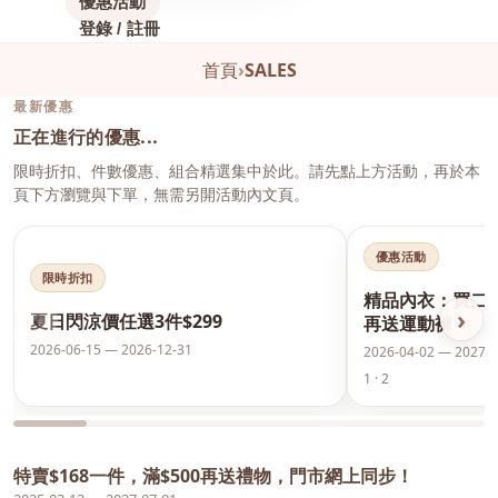
優惠活動
登錄 / 註冊
首頁
›
SALES
最新優惠
正在進行的優惠...
限時折扣、件數優惠、組合精選集中於此。請先點上方活動，再於本
頁下方瀏覽與下單，無需另開活動內文頁。
優惠活動
限時折扣
精品內衣：買二
‹
›
夏日閃涼價任選3件$299
再送運動褲
2026-06-15 — 2026-12-31
2026-04-02 — 2027-0
1 · 2
特賣$168一件，滿$500再送禮物，門市網上同步！