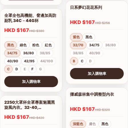
查看圖片
日系夢幻花花系列
1/11
全罩全包高機能、脅邊加高防
1/5
副乳 34C－44G杯
HKD $167
HKD $256
HKD $167
HKD $380
紫色
黑色
黑色
綠色
粉色
紅色
32/70
34/75
36/80
34/75
36/80
38/85
38/85
40/90
40/90
42/95
44/100
B
C
D
C
D
E
F
G
加入購物車
查看圖片
加入購物車
查看圖片
挪威森林集中調整型內衣
1/15
2250大罩杯全罩專案魅麗黑
1/14
旋風內衣。32-40,
HKD $167
HKD $320
C.D.E.F.G.H罩
HKD $167
HKD $420
深藍色
膚色
黑色