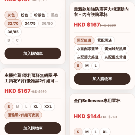
最新款加強防震彈力棉運動內
1/11
衣－內有護胸罩杯
灰色
粉色
粉紫色
黑色
32/70
34/75
36/80
HKD $167
HKD $280
38/85
B
C
黑配紅邊
紫配黑邊
水藍配紫藍邊
螢光綠配黑邊
加入購物車
灰配螢光綠邊
灰配螢光黃邊
查看圖片
S
M
L
主播推薦!專利薄杯無鋼圈 手
1/2
加入購物車
工鈎花Y背(優雅黑2件組可夜
查看圖片
寢)
HKD $167
HKD $280
全白Bellewear專用罩杯
1/3
S
M
L
XL
XXL
優雅黑2件組可夜寢
HKD $144
HKD $240
加入購物車
S
M
L
XL
查看圖片