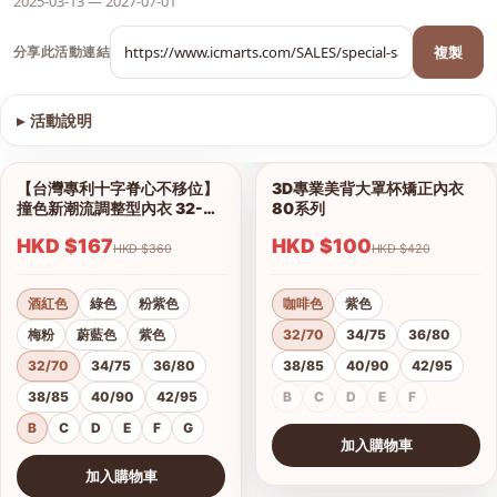
2025-03-13 — 2027-07-01
複製
分享此活動連結
▸
活動說明
查看圖片
【台灣專利十字脊心不移位】
3D專業美背大罩杯矯正內衣
1/12
1/6
撞色新潮流調整型內衣 32-42
80系列
B、C、D、E、F、G杯
HKD $167
HKD $100
HKD $360
HKD $420
酒紅色
綠色
粉紫色
咖啡色
紫色
梅粉
蔚藍色
紫色
32/70
34/75
36/80
32/70
34/75
36/80
38/85
40/90
42/95
38/85
40/90
42/95
B
C
D
E
F
B
C
D
E
F
G
加入購物車
查看圖片
加入購物車