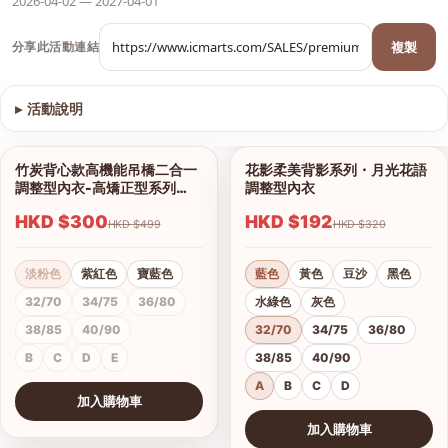
2026-04-02 — 2027-04-01
複製
分享此活動連結
▸
活動說明
查看圖片
竹炭背心款高機能吊橋二合一
花影柔美背影系列・月光花語
1/13
1/18
調整型內衣-高矯正型系列
調整型內衣
（內褲另購）
HKD $300
HKD $192
HKD $499
HKD $320
淡粉色
紫紅色
寶藍色
藍色
黃色
豆沙
黑色
32/70
34/75
36/80
水綠色
灰色
38/85
40/90
32/70
34/75
36/80
B
C
D
E
38/85
40/90
A
B
C
D
加入購物車
查看圖片
加入購物車