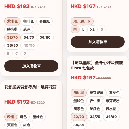
HKD $192
HKD $167
HKD $320
HKD $280
紫啡色
咖啡色
喜慶紅
黑、膚、粉
時尚藍
綠色
M
L
XL
S
32/70
34/75
36/80
加入購物車
38/85
40/90
查看圖片
B
C
D
【透氣無痕】低脊心呼吸機能
1/28
加入購物車
T bra 七色款
查看圖片
HKD $192
HKD $320
花影柔美背影系列・晨露花語
1/21
簡約黑
蒂芬妮藍
紫灰色
墨綠色
杏仁膚
蒂芬妮粉
HKD $192
HKD $320
淺紫色
艷紅色
淺水藍
粉柑
膚色
墨綠色
32/70
34/75
36/80
寶藍色
紅色
38/85