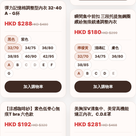
查看圖片
彈力記憶棉調整型內衣 32-40
1/18
A－G杯
瞬間集中前扣 三段托提無鋼圈
1/9
繽紛無痕鎖邊調整內衣
HKD $288
HKD $480
HKD $180
HKD $299
黑色
紫色
32/70
34/75
36/80
檸檬黃
淺磚紅
膚色
38/85
40/90
42/95
32/70
34/75
36/80
A
B
C
D
E
F
38/85
G
A
B
C
D
E
加入購物車
加入購物車
查看圖片
查看圖片
【涼感咖啡紗】素色低脊心無
美胸深V溝集中、美背高機能
1/18
1/16
痕T bra 六色款
矯正內衣。C.D.E罩
HKD $192
HKD $281
HKD $320
HKD $468