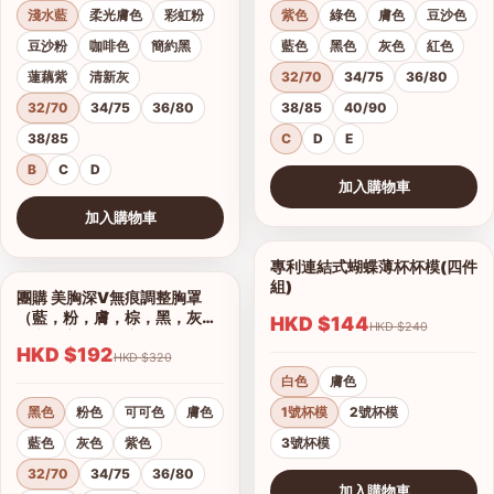
淺水藍
柔光膚色
彩虹粉
紫色
綠色
膚色
豆沙色
豆沙粉
咖啡色
簡約黑
藍色
黑色
灰色
紅色
蓮藕紫
清新灰
32/70
34/75
36/80
32/70
34/75
36/80
38/85
40/90
38/85
C
D
E
B
C
D
加入購物車
查看圖片
加入購物車
查看圖片
專利連結式蝴蝶薄杯杯模(四件
1/2
組)
團購 美胸深V無痕調整胸罩
1/17
（藍，粉，膚，棕，黑，灰）
HKD $144
HKD $240
集中托高運動可穿
HKD $192
HKD $320
白色
膚色
黑色
粉色
可可色
膚色
1號杯模
2號杯模
藍色
灰色
紫色
3號杯模
32/70
34/75
36/80
加入購物車