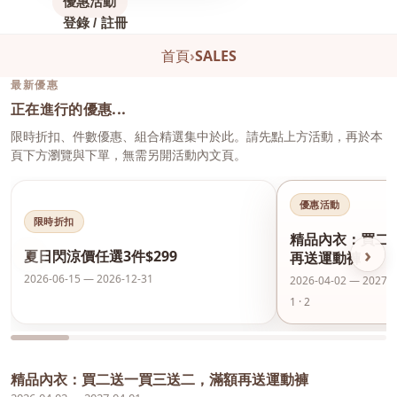
優惠活動
登錄 / 註冊
首頁
›
SALES
最新優惠
正在進行的優惠...
限時折扣、件數優惠、組合精選集中於此。請先點上方活動，再於本
頁下方瀏覽與下單，無需另開活動內文頁。
優惠活動
限時折扣
精品內衣：買二
‹
›
夏日閃涼價任選3件$299
再送運動褲
2026-06-15 — 2026-12-31
2026-04-02 — 2027-0
1 · 2
精品內衣：買二送一買三送二，滿額再送運動褲