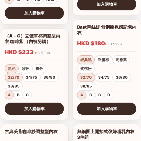
加入購物車
查看圖片
加入購物車
查看圖片
Bast芭絲媞 無鋼圈裸感記憶內
1/15
衣
（A－C）立體罩杯調整型內
1/5
衣 咖啡紫 （內褲另購）
HKD $180
HKD $299
HKD $233
HKD $388
經典黑
迷情棕
高雅紫
黑色
紫色
橙色
蜜桃粉
32/70
34/75
36/80
32/70
34/75
36/80
38/85
38/85
A
B
C
A
B
C
D
加入購物車
加入購物車
查看圖片
查看圖片
古典美背咖啡紗調整型內衣
無鋼圈上開扣式孕婦哺乳內衣
1/19
1/3
3件組