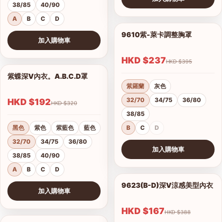
38/85
40/90
查看圖片
A
B
C
D
9610紫-萊卡調整胸罩
1/17
加入購物車
查看圖片
HKD $237
HKD $395
紫蝶深V內衣。A.B.C.D罩
1/15
紫羅蘭
灰色
32/70
34/75
36/80
HKD $192
HKD $320
38/85
黑色
紫色
紫藍色
藍色
B
C
D
32/70
34/75
36/80
加入購物車
38/85
40/90
查看圖片
A
B
C
D
9623(B-D)深V涼感美型內衣
1/2
加入購物車
港澳中文
查看圖片
English
HKD $167
HKD $388