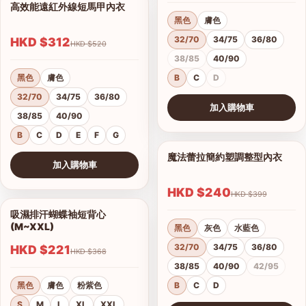
高效能遠紅外線短馬甲內衣
1/14
黑色
膚色
32/70
34/75
36/80
HKD $312
HKD $520
38/85
40/90
黑色
膚色
B
C
D
32/70
34/75
36/80
加入購物車
38/85
40/90
查看圖片
B
C
D
E
F
G
魔法蕾拉簡約塑調整型內衣
1/10
加入購物車
查看圖片
HKD $240
HKD $399
吸濕排汗蝴蝶袖短背心
1/4
(M~XXL)
黑色
灰色
水藍色
32/70
34/75
36/80
HKD $221
HKD $368
38/85
40/90
42/95
黑色
膚色
粉紫色
B
C
D
S
M
L
XL
XXL