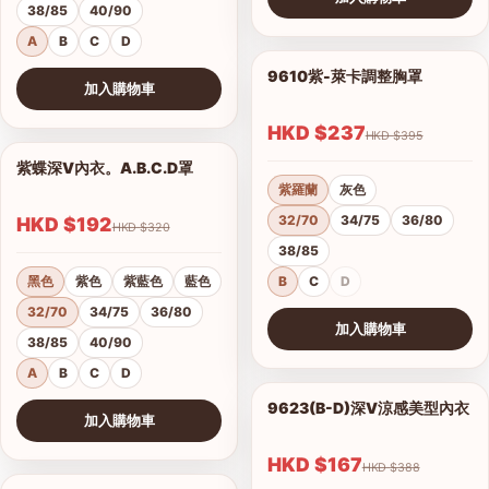
38/85
40/90
查看圖片
A
B
C
D
9610紫-萊卡調整胸罩
1/17
加入購物車
查看圖片
HKD $237
HKD $395
紫蝶深V內衣。A.B.C.D罩
1/15
紫羅蘭
灰色
32/70
34/75
36/80
HKD $192
HKD $320
38/85
黑色
紫色
紫藍色
藍色
B
C
D
32/70
34/75
36/80
加入購物車
38/85
40/90
查看圖片
A
B
C
D
港澳中文
9623(B-D)深V涼感美型內衣
1/2
加入購物車
English
查看圖片
HKD $167
HKD $388