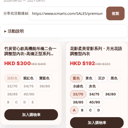
2026-04-02 — 2027-04-01
複製
分享此活動連結
▸
活動說明
查看圖片
竹炭背心款高機能吊橋二合一
花影柔美背影系列・月光花語
1/13
1/18
調整型內衣-高矯正型系列
調整型內衣
（內褲另購）
HKD $300
HKD $192
HKD $499
HKD $320
淡粉色
紫紅色
寶藍色
藍色
黃色
豆沙
黑色
32/70
34/75
36/80
水綠色
灰色
38/85
40/90
32/70
34/75
36/80
B
C
D
E
38/85
40/90
A
B
C
D
加入購物車
查看圖片
加入購物車