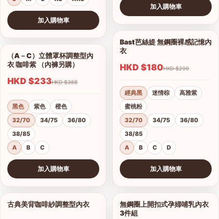
加入購物車
查看圖片
加入購物車
查看圖片
Bast芭絲媞 無鋼圈裸感記憶內
1/15
衣
（A－C）立體罩杯調整型內
1/5
衣 咖啡紫 （內褲另購）
HKD $180
HKD $299
HKD $233
HKD $388
經典黑
迷情棕
高雅紫
黑色
紫色
橙色
蜜桃粉
32/70
34/75
36/80
32/70
34/75
36/80
38/85
38/85
A
B
C
A
B
C
D
加入購物車
加入購物車
查看圖片
查看圖片
古典美背咖啡紗調整型內衣
無鋼圈上開扣式孕婦哺乳內衣
1/19
1/3
3件組