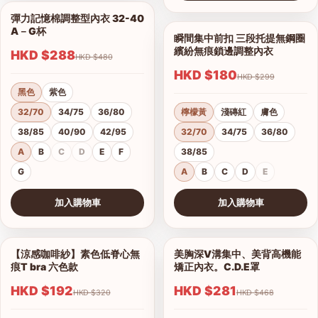
查看圖片
彈力記憶棉調整型內衣 32-40
1/18
A－G杯
瞬間集中前扣 三段托提無鋼圈
1/9
繽紛無痕鎖邊調整內衣
HKD $288
HKD $480
HKD $180
HKD $299
黑色
紫色
32/70
34/75
36/80
檸檬黃
淺磚紅
膚色
38/85
40/90
42/95
32/70
34/75
36/80
A
B
C
D
E
F
38/85
G
A
B
C
D
E
加入購物車
加入購物車
查看圖片
查看圖片
【涼感咖啡紗】素色低脊心無
美胸深V溝集中、美背高機能
1/18
1/16
痕T bra 六色款
矯正內衣。C.D.E罩
HKD $192
HKD $281
HKD $320
HKD $468