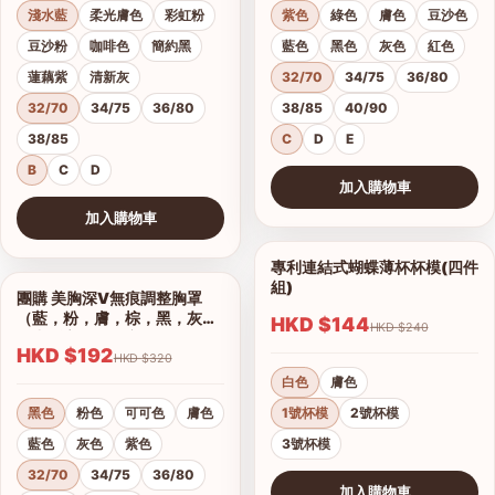
淺水藍
柔光膚色
彩虹粉
紫色
綠色
膚色
豆沙色
豆沙粉
咖啡色
簡約黑
藍色
黑色
灰色
紅色
蓮藕紫
清新灰
32/70
34/75
36/80
32/70
34/75
36/80
38/85
40/90
38/85
C
D
E
B
C
D
加入購物車
查看圖片
加入購物車
查看圖片
專利連結式蝴蝶薄杯杯模(四件
1/2
組)
團購 美胸深V無痕調整胸罩
1/17
（藍，粉，膚，棕，黑，灰）
HKD $144
HKD $240
集中托高運動可穿
HKD $192
HKD $320
白色
膚色
黑色
粉色
可可色
膚色
1號杯模
2號杯模
藍色
灰色
紫色
3號杯模
32/70
34/75
36/80
加入購物車