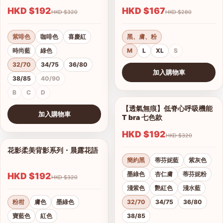
HKD $192
HKD $167
HKD $320
HKD $280
紫啡色
咖啡色
喜慶紅
黑、膚、粉
時尚藍
綠色
M
L
XL
S
32/70
34/75
36/80
加入購物車
38/85
40/90
查看圖片
B
C
D
【透氣無痕】低脊心呼吸機能
1/28
加入購物車
T bra 七色款
查看圖片
HKD $192
HKD $320
花影柔美背影系列・晨露花語
1/21
簡約黑
蒂芬妮藍
紫灰色
墨綠色
杏仁膚
蒂芬妮粉
HKD $192
HKD $320
淺紫色
艷紅色
淺水藍
粉柑
膚色
墨綠色
32/70
34/75
36/80
寶藍色
紅色
38/85