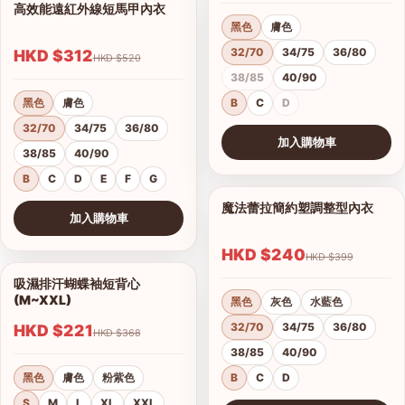
高效能遠紅外線短馬甲內衣
1/14
黑色
膚色
32/70
34/75
36/80
HKD $312
HKD $520
38/85
40/90
黑色
膚色
B
C
D
32/70
34/75
36/80
加入購物車
38/85
40/90
查看圖片
B
C
D
E
F
G
魔法蕾拉簡約塑調整型內衣
1/10
加入購物車
查看圖片
HKD $240
HKD $399
吸濕排汗蝴蝶袖短背心
1/4
(M~XXL)
黑色
灰色
水藍色
32/70
34/75
36/80
HKD $221
HKD $368
38/85
40/90
黑色
膚色
粉紫色
B
C
D
S
M
L
XL
XXL