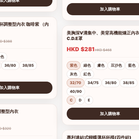
加入購物車
加入購物車
查看圖片
調整型內衣 咖啡紫 （內
1/5
美胸深V溝集中、美背高機能矯正內
C.D.E罩
HKD $388
HKD $281
HKD $468
橙色
36/80
38/85
紫色
綠色
膚色
豆沙色
藍色
灰色
紅色
32/70
34/75
36/80
38/85
加入購物車
40/90
C
D
E
調整型內衣
1/19
加入購物車
查看圖片
HKD $320
專利連結式蝴蝶薄杯杯模(四件組)