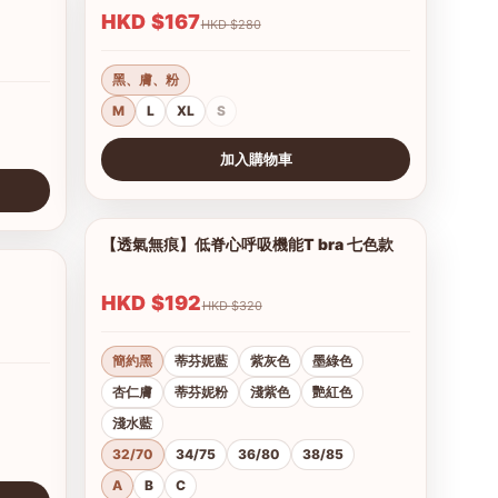
HKD $167
HKD $280
黑、膚、粉
M
L
XL
S
加入購物車
查看圖片
【透氣無痕】低脊心呼吸機能T bra 七色款
1/28
1/17
HKD $192
HKD $320
簡約黑
蒂芬妮藍
紫灰色
墨綠色
杏仁膚
蒂芬妮粉
淺紫色
艷紅色
淺水藍
32/70
34/75
36/80
38/85
A
B
C