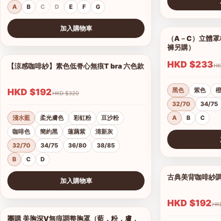
A
B
C
D
E
F
G
查看圖片
加入購物車
（A－C）立體罩杯
查看圖片
褲另購）
HKD $233
【涼感咖啡紗】素色低脊心無痕T bra 六色款
1/18
黑色
紫色
HKD $192
HKD $320
32/70
34/75
淺水藍
柔光膚色
彩虹粉
豆沙粉
A
B
C
咖啡色
簡約黑
蓮藕紫
清新灰
32/70
34/75
36/80
38/85
查看圖片
B
C
D
古典美背咖啡紗
加入購物車
查看圖片
HKD $192
團購 美胸深V無痕調整胸罩（藍，粉，膚，
1/17