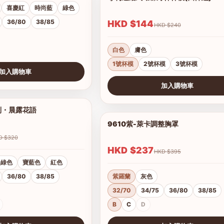
喜慶紅
時尚藍
綠色
36/80
38/85
HKD $144
HKD $240
白色
膚色
1號杯模
2號杯模
3號杯模
加入購物車
加入購物車
查看圖片
列・晨露花語
1/21
9610紫-萊卡調整胸罩
HKD $320
HKD $237
HKD $395
墨綠色
寶藍色
紅色
36/80
38/85
紫羅蘭
灰色
32/70
34/75
36/80
38/85
B
C
D