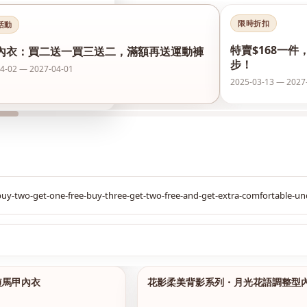
限時折扣
活動
特賣$168一件
內衣：買二送一買三送二，滿額再送運動褲
步！
4-02 — 2027-04-01
2025-03-13 — 2027
$299
短馬甲內衣
花影柔美背影系列・月光花語調整型
1/14