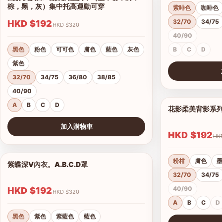
棕，黑，灰）集中托高運動可穿
紫啡色
咖啡色
32/70
34/75
HKD $192
HKD $320
40/90
黑色
粉色
可可色
膚色
藍色
灰色
B
C
D
紫色
32/70
34/75
36/80
38/85
查看圖片
40/90
A
B
C
D
花影柔美背影系
加入購物車
HKD $192
查看圖片
粉柑
膚色
紫蝶深V內衣。A.B.C.D罩
1/15
32/70
34/75
40/90
HKD $192
HKD $320
A
B
C
D
黑色
紫色
紫藍色
藍色