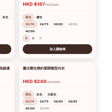
HKD $167
HKD $388
灰色
黑色
膚色
32/70
34/75
36/80
38/85
40/90
B
C
D
加入購物車
查看圖片
無痕鎖邊
魔法蕾拉簡約塑調整型內衣
1/9
1/10
HKD $240
HKD $399
黑色
灰色
水藍色
32/70
34/75
36/80
38/85
40/90
42/95