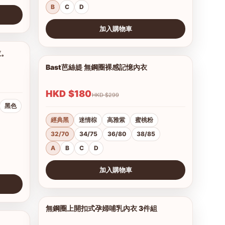
B
C
D
加入購物車
查看圖片
衣。
1/16
Bast芭絲媞 無鋼圈裸感記憶內衣
1/15
HKD $180
HKD $299
黑色
經典黑
迷情棕
高雅紫
蜜桃粉
32/70
34/75
36/80
38/85
A
B
C
D
加入購物車
查看圖片
無鋼圈上開扣式孕婦哺乳內衣 3件組
1/3
1/2