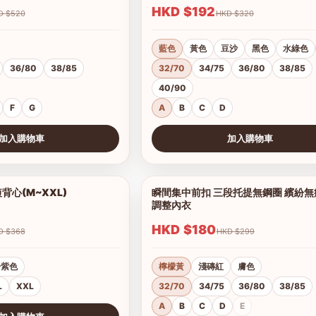
HKD $192
HKD $520
HKD $320
藍色
黃色
豆沙
黑色
水綠色
36/80
38/85
32/70
34/75
36/80
38/85
40/90
F
G
A
B
C
D
加入購物車
加入購物車
查看圖片
心(M~XXL)
瞬間集中前扣 三段托提無鋼圈 繽紛
1/4
調整內衣
HKD $180
HKD $368
HKD $299
粉紫色
檸檬黃
淺磚紅
膚色
L
XXL
32/70
34/75
36/80
38/85
A
B
C
D
E