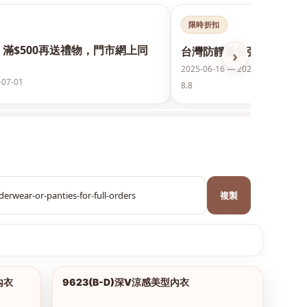
限時折扣
，滿$500再送禮物，門市網上同
台灣防靜脈曲張襪保護美腿
›
2025-06-16 — 2026-12-31
-07-01
8.8
複製
內衣
9623(B-D)深V涼感美型內衣
1/18
1/2