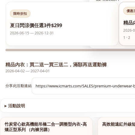
優惠
襪類
限時折扣
精品
‹
夏日閃涼價任選3件$299
護膚品
2026-0
2026-06-15 — 2026-12-31
1 · 2
夏日閃涼價 任選3件
精品內衣：買二送一買三送二，滿額再送運動褲
2026-04-02 — 2027-04-01
分享此活動連結
▸
活動說明
查看圖片
竹炭背心款高機能吊橋二合一調整型內衣-高
高效能遠紅外線
1/13
矯正型系列 （內褲另購）