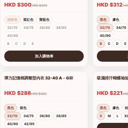
HKD $300
HKD $312
HKD $499
淡粉色
紫紅色
寶藍色
黑色
膚色
32/70
34/75
36/80
38/85
32/70
34/75
40/90
40/90
B
C
D
E
B
C
D
E
加入購物車
查看圖片
查看圖片
彈力記憶棉調整型內衣 32-40 A－G杯
吸濕排汗蝴蝶袖短背
1/18
HKD $288
HKD $221
HKD $480
黑色
紫色
黑色
膚色
32/70
34/75
36/80
38/85
S
M
L
X
40/90
42/95