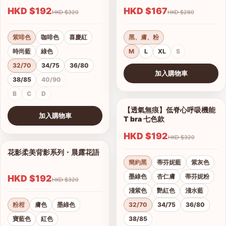
HKD $192
HKD $167
HKD $320
HKD $280
紫啡色
咖啡色
喜慶紅
黑、膚、粉
時尚藍
綠色
M
L
XL
S
32/70
34/75
36/80
加入購物車
38/85
40/90
查看圖片
B
C
D
【透氣無痕】低脊心呼吸機能
1/28
加入購物車
T bra 七色款
查看圖片
HKD $192
HKD $320
花影柔美背影系列・晨露花語
1/21
簡約黑
蒂芬妮藍
紫灰色
墨綠色
杏仁膚
蒂芬妮粉
HKD $192
HKD $320
淺紫色
艷紅色
淺水藍
粉柑
膚色
墨綠色
32/70
34/75
36/80
寶藍色
紅色
38/85