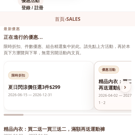
優惠活動
登錄 / 註冊
首頁
›
SALES
最新優惠
正在進行的優惠...
限時折扣、件數優惠、組合精選集中於此。請先點上方活動，再於本
頁下方瀏覽與下單，無需另開活動內文頁。
優惠活動
限時折扣
精品內衣：買二
‹
›
夏日閃涼價任選3件$299
再送運動褲
2026-06-15 — 2026-12-31
2026-04-02 — 2027-0
1 · 2
精品內衣：買二送一買三送二，滿額再送運動褲