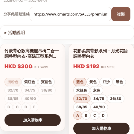
2026-04-02 — 2027-04-01
複製
分享此活動連結
▸
活動說明
查看圖片
竹炭背心款高機能吊橋二合一
花影柔美背影系列・月光花語
1/13
1/18
調整型內衣-高矯正型系列
調整型內衣
（內褲另購）
HKD $300
HKD $192
HKD $499
HKD $320
淡粉色
紫紅色
寶藍色
藍色
黃色
豆沙
黑色
32/70
34/75
36/80
水綠色
灰色
38/85
40/90
32/70
34/75
36/80
B
C
D
E
38/85
40/90
A
B
C
D
加入購物車
查看圖片
加入購物車