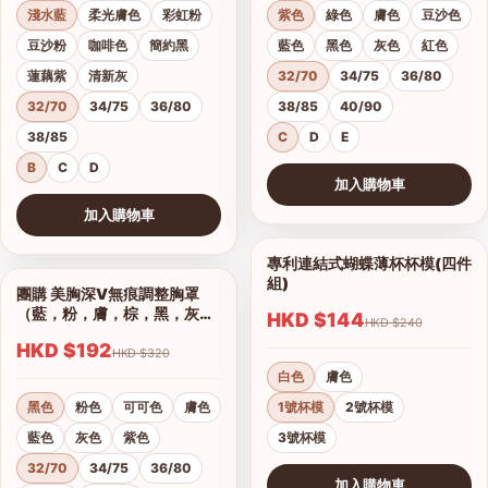
淺水藍
柔光膚色
彩虹粉
紫色
綠色
膚色
豆沙色
豆沙粉
咖啡色
簡約黑
藍色
黑色
灰色
紅色
蓮藕紫
清新灰
32/70
34/75
36/80
32/70
34/75
36/80
38/85
40/90
38/85
C
D
E
B
C
D
加入購物車
查看圖片
加入購物車
查看圖片
專利連結式蝴蝶薄杯杯模(四件
1/2
組)
團購 美胸深V無痕調整胸罩
1/17
（藍，粉，膚，棕，黑，灰）
HKD $144
HKD $240
集中托高運動可穿
HKD $192
HKD $320
白色
膚色
黑色
粉色
可可色
膚色
1號杯模
2號杯模
藍色
灰色
紫色
3號杯模
32/70
34/75
36/80
加入購物車