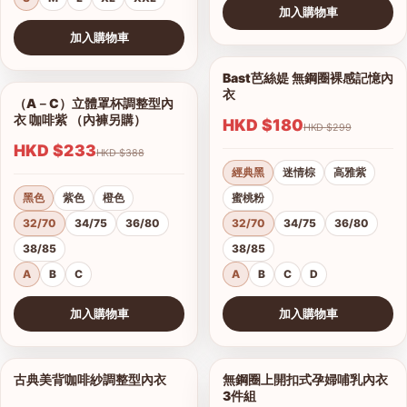
加入購物車
查看圖片
加入購物車
查看圖片
Bast芭絲媞 無鋼圈裸感記憶內
1/15
衣
（A－C）立體罩杯調整型內
1/5
衣 咖啡紫 （內褲另購）
HKD $180
HKD $299
HKD $233
HKD $388
經典黑
迷情棕
高雅紫
黑色
紫色
橙色
蜜桃粉
32/70
34/75
36/80
32/70
34/75
36/80
38/85
38/85
A
B
C
A
B
C
D
加入購物車
加入購物車
查看圖片
查看圖片
古典美背咖啡紗調整型內衣
無鋼圈上開扣式孕婦哺乳內衣
1/19
1/3
3件組