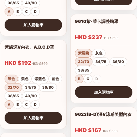
38/85
40/90
查看圖片
A
B
C
D
9610紫-萊卡調整胸罩
1/17
加入購物車
查看圖片
HKD $237
HKD $395
紫蝶深V內衣。A.B.C.D罩
1/15
紫羅蘭
灰色
32/70
34/75
36/80
HKD $192
HKD $320
38/85
黑色
紫色
紫藍色
藍色
B
C
D
32/70
34/75
36/80
加入購物車
38/85
40/90
查看圖片
A
B
C
D
9623(B-D)深V涼感美型內衣
1/2
加入購物車
港澳中文
查看圖片
English
HKD $167
HKD $388