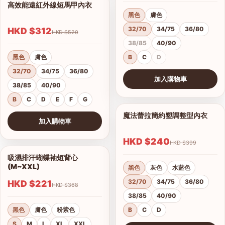
高效能遠紅外線短馬甲內衣
1/14
黑色
膚色
32/70
34/75
36/80
HKD $312
HKD $520
38/85
40/90
黑色
膚色
B
C
D
32/70
34/75
36/80
加入購物車
38/85
40/90
查看圖片
B
C
D
E
F
G
魔法蕾拉簡約塑調整型內衣
1/10
加入購物車
查看圖片
HKD $240
HKD $399
吸濕排汗蝴蝶袖短背心
1/4
(M~XXL)
黑色
灰色
水藍色
32/70
34/75
36/80
HKD $221
HKD $368
38/85
40/90
黑色
膚色
粉紫色
B
C
D
S
M
L
XL
XXL