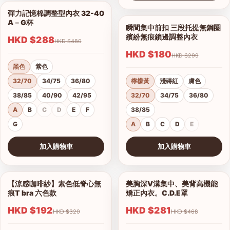
查看圖片
彈力記憶棉調整型內衣 32-40
1/18
A－G杯
瞬間集中前扣 三段托提無鋼圈
1/9
繽紛無痕鎖邊調整內衣
HKD $288
HKD $480
HKD $180
HKD $299
黑色
紫色
32/70
34/75
36/80
檸檬黃
淺磚紅
膚色
38/85
40/90
42/95
32/70
34/75
36/80
A
B
C
D
E
F
38/85
G
A
B
C
D
E
加入購物車
加入購物車
查看圖片
查看圖片
【涼感咖啡紗】素色低脊心無
美胸深V溝集中、美背高機能
1/18
1/16
痕T bra 六色款
矯正內衣。C.D.E罩
HKD $192
HKD $281
HKD $320
HKD $468