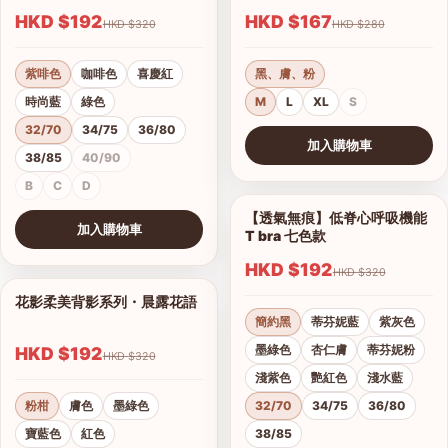
HKD $192
HKD $167
HKD $320
HKD $280
紫啡色
咖啡色
喜慶紅
黑、膚、粉
時尚藍
綠色
M
L
XL
S
32/70
34/75
36/80
加入購物車
38/85
40/90
查看圖片
B
C
D
【透氣無痕】低脊心呼吸機能
1/28
加入購物車
T bra 七色款
查看圖片
HKD $192
HKD $320
花影柔美背影系列・晨露花語
1/21
簡約黑
蒂芬妮藍
紫灰色
墨綠色
杏仁膚
蒂芬妮粉
HKD $192
HKD $320
淺紫色
艷紅色
淺水藍
粉柑
膚色
墨綠色
32/70
34/75
36/80
寶藍色
紅色
38/85