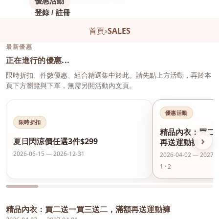
優惠活動
登錄 / 註冊
首頁
›
SALES
最新優惠
正在進行的優惠...
限時折扣、件數優惠、組合精選集中於此。請先點上方活動，再於本
頁下方瀏覽與下單，無需另開活動內文頁。
優惠活動
限時折扣
精品內衣：買二
‹
›
夏日閃涼價任選3件$299
再送運動褲
2026-06-15 — 2026-12-31
2026-04-02 — 2027-0
1 · 2
精品內衣：買二送一買三送二，滿額再送運動褲