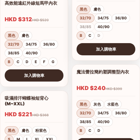
高效能遠紅外線短馬甲內衣
1/14
黑色
膚色
32/70
34/75
36/80
HKD $312
HKD $520
38/85
40/90
黑色
膚色
B
C
D
32/70
34/75
36/80
加入購物車
38/85
40/90
查看圖片
B
C
D
E
F
G
魔法蕾拉簡約塑調整型內衣
1/10
加入購物車
查看圖片
HKD $240
HKD $399
吸濕排汗蝴蝶袖短背心
1/4
(M~XXL)
黑色
灰色
水藍色
32/70
34/75
36/80
HKD $221
HKD $368
38/85
40/90
黑色
膚色
粉紫色
B
C
D
S
M
L
XL
XXL