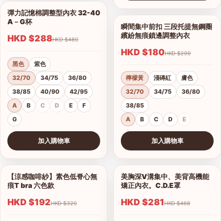
查看圖片
彈力記憶棉調整型內衣 32-40
1/18
A－G杯
瞬間集中前扣 三段托提無鋼圈
1/9
繽紛無痕鎖邊調整內衣
HKD $288
HKD $480
HKD $180
HKD $299
黑色
紫色
32/70
34/75
36/80
檸檬黃
淺磚紅
膚色
38/85
40/90
42/95
32/70
34/75
36/80
A
B
C
D
E
F
38/85
G
A
B
C
D
E
加入購物車
加入購物車
查看圖片
查看圖片
【涼感咖啡紗】素色低脊心無
美胸深V溝集中、美背高機能
1/18
1/16
痕T bra 六色款
矯正內衣。C.D.E罩
HKD $192
HKD $281
HKD $320
HKD $468