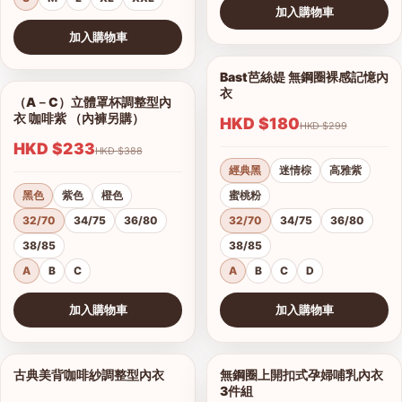
加入購物車
查看圖片
加入購物車
查看圖片
Bast芭絲媞 無鋼圈裸感記憶內
1/15
衣
（A－C）立體罩杯調整型內
1/5
衣 咖啡紫 （內褲另購）
HKD $180
HKD $299
HKD $233
HKD $388
經典黑
迷情棕
高雅紫
黑色
紫色
橙色
蜜桃粉
32/70
34/75
36/80
32/70
34/75
36/80
38/85
38/85
A
B
C
A
B
C
D
加入購物車
加入購物車
查看圖片
查看圖片
古典美背咖啡紗調整型內衣
無鋼圈上開扣式孕婦哺乳內衣
1/19
1/3
3件組