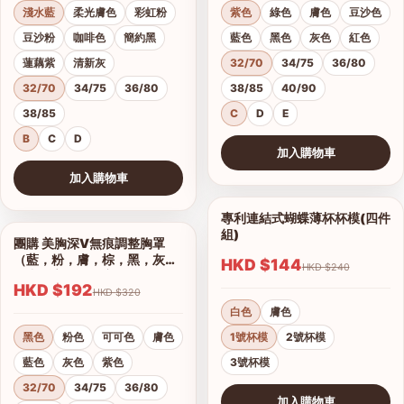
淺水藍
柔光膚色
彩虹粉
紫色
綠色
膚色
豆沙色
豆沙粉
咖啡色
簡約黑
藍色
黑色
灰色
紅色
蓮藕紫
清新灰
32/70
34/75
36/80
32/70
34/75
36/80
38/85
40/90
38/85
C
D
E
B
C
D
加入購物車
查看圖片
加入購物車
查看圖片
專利連結式蝴蝶薄杯杯模(四件
1/2
組)
團購 美胸深V無痕調整胸罩
1/17
（藍，粉，膚，棕，黑，灰）
HKD $144
HKD $240
集中托高運動可穿
HKD $192
HKD $320
白色
膚色
黑色
粉色
可可色
膚色
1號杯模
2號杯模
藍色
灰色
紫色
3號杯模
32/70
34/75
36/80
加入購物車