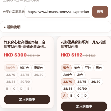
2026-04-02 — 2027-04-01
複製
分享此活動連結
▸
活動說明
查看圖片
竹炭背心款高機能吊橋二合一
花影柔美背影系列・月光花語
1/13
1/18
調整型內衣-高矯正型系列
調整型內衣
（內褲另購）
HKD $300
HKD $192
HKD $499
HKD $320
淡粉色
紫紅色
寶藍色
藍色
黃色
豆沙
黑色
32/70
34/75
36/80
水綠色
灰色
38/85
40/90
32/70
34/75
36/80
B
C
D
E
38/85
40/90
A
B
C
D
加入購物車
查看圖片
加入購物車