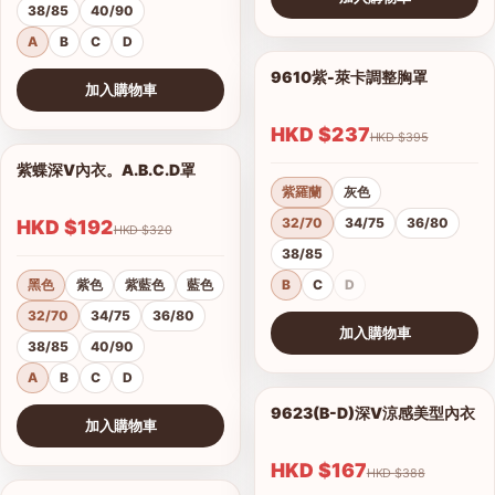
38/85
40/90
查看圖片
A
B
C
D
9610紫-萊卡調整胸罩
1/17
加入購物車
查看圖片
HKD $237
HKD $395
紫蝶深V內衣。A.B.C.D罩
1/15
紫羅蘭
灰色
32/70
34/75
36/80
HKD $192
HKD $320
38/85
黑色
紫色
紫藍色
藍色
B
C
D
32/70
34/75
36/80
加入購物車
38/85
40/90
查看圖片
A
B
C
D
9623(B-D)深V涼感美型內衣
1/2
加入購物車
港澳中文
查看圖片
English
HKD $167
HKD $388