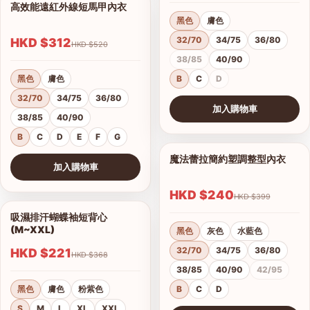
高效能遠紅外線短馬甲內衣
1/14
黑色
膚色
32/70
34/75
36/80
HKD $312
HKD $520
38/85
40/90
黑色
膚色
B
C
D
32/70
34/75
36/80
加入購物車
38/85
40/90
查看圖片
B
C
D
E
F
G
魔法蕾拉簡約塑調整型內衣
1/10
加入購物車
查看圖片
HKD $240
HKD $399
吸濕排汗蝴蝶袖短背心
1/4
(M~XXL)
黑色
灰色
水藍色
32/70
34/75
36/80
HKD $221
HKD $368
38/85
40/90
42/95
黑色
膚色
粉紫色
B
C
D
S
M
L
XL
XXL