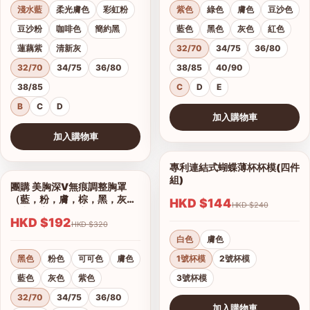
淺水藍
柔光膚色
彩虹粉
紫色
綠色
膚色
豆沙色
豆沙粉
咖啡色
簡約黑
藍色
黑色
灰色
紅色
蓮藕紫
清新灰
32/70
34/75
36/80
32/70
34/75
36/80
38/85
40/90
38/85
C
D
E
B
C
D
加入購物車
查看圖片
加入購物車
查看圖片
專利連結式蝴蝶薄杯杯模(四件
1/2
組)
團購 美胸深V無痕調整胸罩
1/17
（藍，粉，膚，棕，黑，灰）
HKD $144
HKD $240
集中托高運動可穿
HKD $192
HKD $320
白色
膚色
黑色
粉色
可可色
膚色
1號杯模
2號杯模
藍色
灰色
紫色
3號杯模
32/70
34/75
36/80
加入購物車