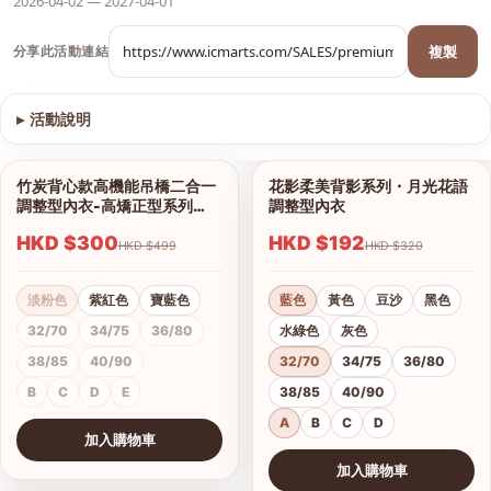
2026-04-02 — 2027-04-01
複製
分享此活動連結
▸
活動說明
查看圖片
竹炭背心款高機能吊橋二合一
花影柔美背影系列・月光花語
1/13
1/18
調整型內衣-高矯正型系列
調整型內衣
（內褲另購）
HKD $300
HKD $192
HKD $499
HKD $320
淡粉色
紫紅色
寶藍色
藍色
黃色
豆沙
黑色
32/70
34/75
36/80
水綠色
灰色
38/85
40/90
32/70
34/75
36/80
B
C
D
E
38/85
40/90
A
B
C
D
加入購物車
查看圖片
加入購物車