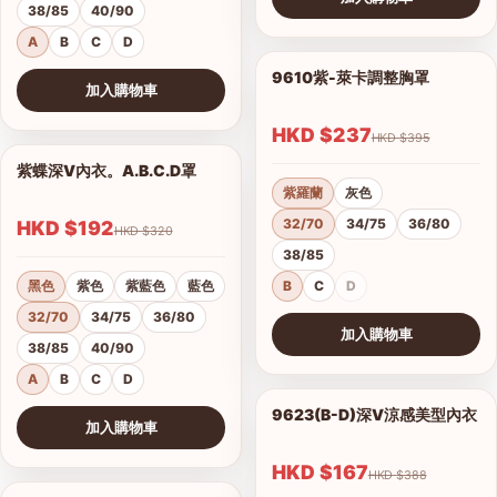
38/85
40/90
查看圖片
A
B
C
D
9610紫-萊卡調整胸罩
1/17
加入購物車
查看圖片
HKD $237
HKD $395
紫蝶深V內衣。A.B.C.D罩
1/15
紫羅蘭
灰色
32/70
34/75
36/80
HKD $192
HKD $320
38/85
黑色
紫色
紫藍色
藍色
B
C
D
32/70
34/75
36/80
加入購物車
38/85
40/90
查看圖片
A
B
C
D
9623(B-D)深V涼感美型內衣
1/2
加入購物車
港澳中文
查看圖片
English
HKD $167
HKD $388