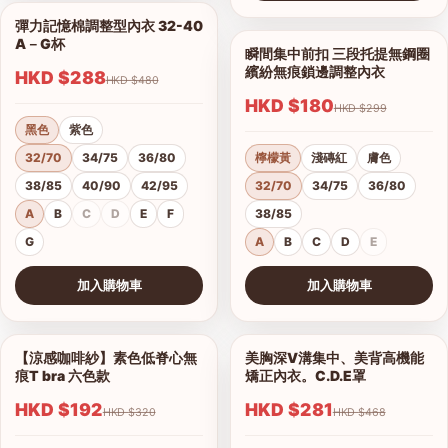
查看圖片
彈力記憶棉調整型內衣 32-40
1/18
A－G杯
瞬間集中前扣 三段托提無鋼圈
1/9
繽紛無痕鎖邊調整內衣
HKD $288
HKD $480
HKD $180
HKD $299
黑色
紫色
32/70
34/75
36/80
檸檬黃
淺磚紅
膚色
38/85
40/90
42/95
32/70
34/75
36/80
A
B
C
D
E
F
38/85
G
A
B
C
D
E
加入購物車
加入購物車
查看圖片
查看圖片
【涼感咖啡紗】素色低脊心無
美胸深V溝集中、美背高機能
1/18
1/16
痕T bra 六色款
矯正內衣。C.D.E罩
HKD $192
HKD $281
HKD $320
HKD $468