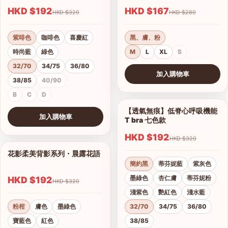
HKD $192
HKD $167
HKD $320
HKD $280
紫啡色
咖啡色
喜慶紅
黑、膚、粉
時尚藍
綠色
M
L
XL
S
32/70
34/75
36/80
加入購物車
38/85
40/90
查看圖片
B
C
D
【透氣無痕】低脊心呼吸機能
1/28
加入購物車
T bra 七色款
查看圖片
HKD $192
HKD $320
花影柔美背影系列・晨露花語
1/21
簡約黑
蒂芬妮藍
紫灰色
墨綠色
杏仁膚
蒂芬妮粉
HKD $192
HKD $320
淺紫色
艷紅色
淺水藍
粉柑
膚色
墨綠色
32/70
34/75
36/80
寶藍色
紅色
38/85