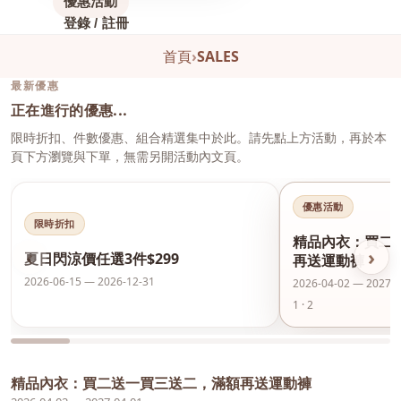
優惠活動
登錄 / 註冊
首頁
›
SALES
最新優惠
正在進行的優惠...
限時折扣、件數優惠、組合精選集中於此。請先點上方活動，再於本
頁下方瀏覽與下單，無需另開活動內文頁。
優惠活動
限時折扣
精品內衣：買二
‹
›
夏日閃涼價任選3件$299
再送運動褲
2026-06-15 — 2026-12-31
2026-04-02 — 2027-0
1 · 2
精品內衣：買二送一買三送二，滿額再送運動褲