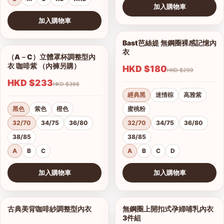
加入購物車
查看圖片
加入購物車
查看圖片
Bast芭絲媞 無鋼圈裸感記憶內
1/15
衣
（A－C）立體罩杯調整型內
1/5
衣 咖啡紫 （內褲另購）
HKD $180
HKD $299
HKD $233
HKD $388
經典黑
迷情棕
高雅紫
黑色
紫色
橙色
蜜桃粉
32/70
34/75
36/80
32/70
34/75
36/80
38/85
38/85
A
B
C
A
B
C
D
加入購物車
加入購物車
查看圖片
查看圖片
古典美背咖啡紗調整型內衣
無鋼圈上開扣式孕婦哺乳內衣
1/19
1/3
3件組