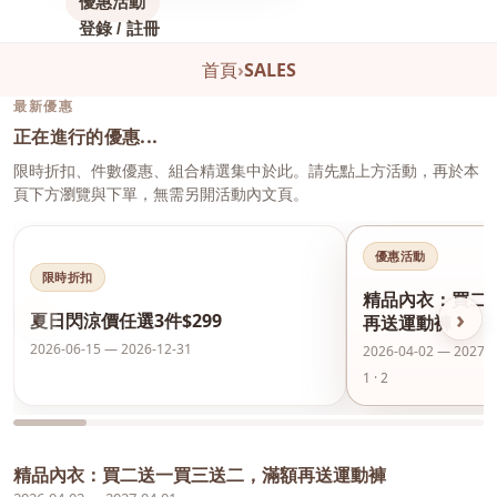
優惠活動
登錄 / 註冊
首頁
›
SALES
最新優惠
正在進行的優惠...
限時折扣、件數優惠、組合精選集中於此。請先點上方活動，再於本
頁下方瀏覽與下單，無需另開活動內文頁。
優惠活動
限時折扣
精品內衣：買二
‹
›
夏日閃涼價任選3件$299
再送運動褲
2026-06-15 — 2026-12-31
2026-04-02 — 2027-0
1 · 2
精品內衣：買二送一買三送二，滿額再送運動褲