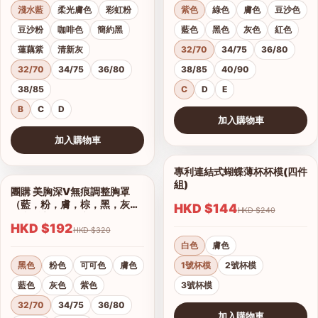
淺水藍
柔光膚色
彩虹粉
紫色
綠色
膚色
豆沙色
豆沙粉
咖啡色
簡約黑
藍色
黑色
灰色
紅色
蓮藕紫
清新灰
32/70
34/75
36/80
32/70
34/75
36/80
38/85
40/90
38/85
C
D
E
B
C
D
加入購物車
查看圖片
加入購物車
查看圖片
專利連結式蝴蝶薄杯杯模(四件
1/2
組)
團購 美胸深V無痕調整胸罩
1/17
（藍，粉，膚，棕，黑，灰）
HKD $144
HKD $240
集中托高運動可穿
HKD $192
HKD $320
白色
膚色
黑色
粉色
可可色
膚色
1號杯模
2號杯模
藍色
灰色
紫色
3號杯模
32/70
34/75
36/80
加入購物車