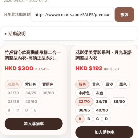
2026-04-02 — 2027-04-01
複製
分享此活動連結
▸
活動說明
查看圖片
竹炭背心款高機能吊橋二合一
花影柔美背影系列・月光花語
1/13
1/18
調整型內衣-高矯正型系列
調整型內衣
（內褲另購）
HKD $300
HKD $192
HKD $499
HKD $320
淡粉色
紫紅色
寶藍色
藍色
黃色
豆沙
黑色
32/70
34/75
36/80
水綠色
灰色
38/85
40/90
32/70
34/75
36/80
B
C
D
E
38/85
40/90
A
B
C
D
加入購物車
查看圖片
加入購物車