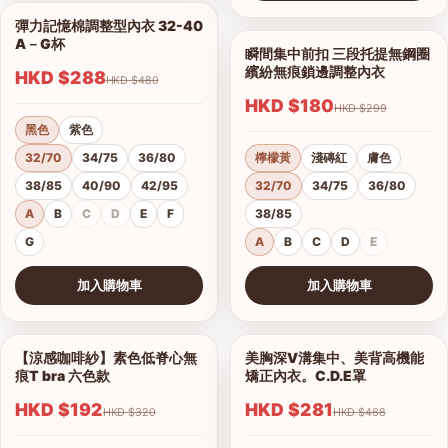
查看圖片
彈力記憶棉調整型內衣 32-40
1/18
A－G杯
瞬間集中前扣 三段托提無鋼圈
1/9
繽紛無痕鎖邊調整內衣
HKD $288
HKD $480
HKD $180
HKD $299
黑色
紫色
32/70
34/75
36/80
檸檬黃
淺磚紅
膚色
38/85
40/90
42/95
32/70
34/75
36/80
A
B
C
D
E
F
38/85
G
A
B
C
D
E
加入購物車
加入購物車
查看圖片
查看圖片
【涼感咖啡紗】素色低脊心無
美胸深V溝集中、美背高機能
1/18
1/16
痕T bra 六色款
矯正內衣。C.D.E罩
HKD $192
HKD $281
HKD $320
HKD $468