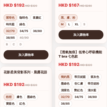
HKD $192
HKD $167
HKD $320
HKD $280
紫啡色
咖啡色
喜慶紅
黑、膚、粉
時尚藍
綠色
M
L
XL
S
32/70
34/75
36/80
加入購物車
38/85
40/90
查看圖片
B
C
D
【透氣無痕】低脊心呼吸機能
1/28
加入購物車
T bra 七色款
查看圖片
HKD $192
HKD $320
花影柔美背影系列・晨露花語
1/21
簡約黑
蒂芬妮藍
紫灰色
墨綠色
杏仁膚
蒂芬妮粉
HKD $192
HKD $320
淺紫色
艷紅色
淺水藍
粉柑
膚色
墨綠色
32/70
34/75
36/80
寶藍色
紅色
38/85