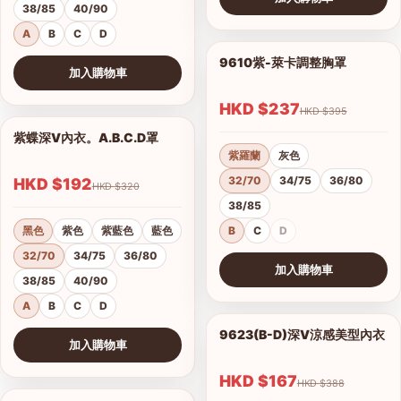
38/85
40/90
查看圖片
A
B
C
D
9610紫-萊卡調整胸罩
1/17
加入購物車
查看圖片
HKD $237
HKD $395
紫蝶深V內衣。A.B.C.D罩
1/15
紫羅蘭
灰色
32/70
34/75
36/80
HKD $192
HKD $320
38/85
黑色
紫色
紫藍色
藍色
B
C
D
32/70
34/75
36/80
加入購物車
38/85
40/90
查看圖片
A
B
C
D
9623(B-D)深V涼感美型內衣
1/2
加入購物車
港澳中文
查看圖片
English
HKD $167
HKD $388