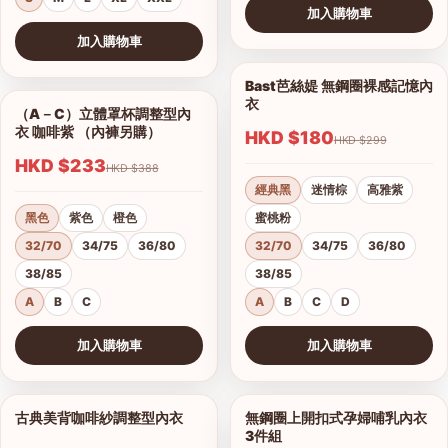
加入購物車
查看圖片
加入購物車
查看圖片
Bast芭絲媞 無鋼圈裸感記憶內
1/15
衣
（A－C）立體罩杯調整型內
1/5
衣 咖啡紫 （內褲另購）
HKD $180
HKD $299
HKD $233
HKD $388
經典黑
迷情棕
高雅紫
黑色
紫色
橙色
蜜桃粉
32/70
34/75
36/80
32/70
34/75
36/80
38/85
38/85
A
B
C
A
B
C
D
加入購物車
加入購物車
查看圖片
查看圖片
古典美背咖啡紗調整型內衣
無鋼圈上開扣式孕婦哺乳內衣
1/19
1/3
3件組