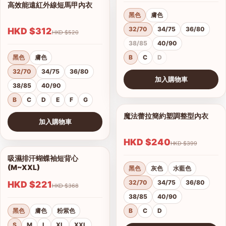
高效能遠紅外線短馬甲內衣
1/14
黑色
膚色
32/70
34/75
36/80
HKD $312
HKD $520
38/85
40/90
黑色
膚色
B
C
D
32/70
34/75
36/80
加入購物車
38/85
40/90
查看圖片
B
C
D
E
F
G
魔法蕾拉簡約塑調整型內衣
1/10
加入購物車
查看圖片
HKD $240
HKD $399
吸濕排汗蝴蝶袖短背心
1/4
(M~XXL)
黑色
灰色
水藍色
32/70
34/75
36/80
HKD $221
HKD $368
38/85
40/90
黑色
膚色
粉紫色
B
C
D
S
M
L
XL
XXL