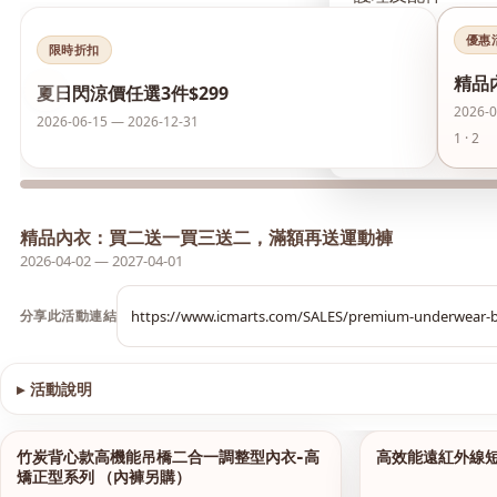
優惠
襪類
限時折扣
精品
‹
夏日閃涼價任選3件$299
護膚品
2026-0
2026-06-15 — 2026-12-31
1 · 2
夏日閃涼價 任選3件
精品內衣：買二送一買三送二，滿額再送運動褲
2026-04-02 — 2027-04-01
分享此活動連結
▸
活動說明
查看圖片
竹炭背心款高機能吊橋二合一調整型內衣-高
高效能遠紅外線
1/13
矯正型系列 （內褲另購）