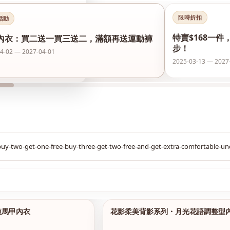
限時折扣
活動
特賣$168一件
內衣：買二送一買三送二，滿額再送運動褲
步！
4-02 — 2027-04-01
2025-03-13 — 2027
$299
短馬甲內衣
花影柔美背影系列・月光花語調整型
1/14