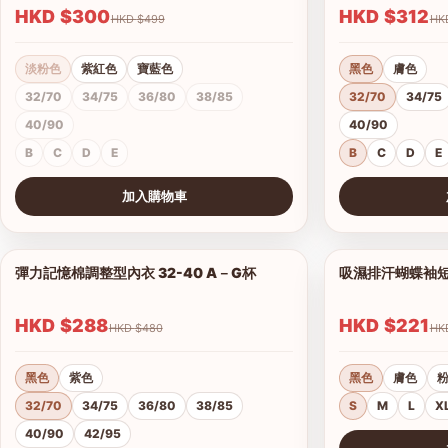
HKD $300
HKD $312
HKD $499
淡粉色
紫紅色
寶藍色
黑色
膚色
32/70
34/75
36/80
38/85
32/70
34/75
40/90
40/90
B
C
D
E
B
C
D
E
加入購物車
查看圖片
查看圖片
彈力記憶棉調整型內衣 32-40 A－G杯
吸濕排汗蝴蝶袖短背
1/18
HKD $288
HKD $221
HKD $480
黑色
紫色
黑色
膚色
32/70
34/75
36/80
38/85
S
M
L
X
40/90
42/95