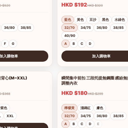
HKD $192
HKD $520
HKD $320
藍色
黃色
豆沙
黑色
水綠色
36/80
38/85
32/70
34/75
36/80
38/85
40/90
F
G
A
B
C
D
加入購物車
加入購物車
查看圖片
心(M~XXL)
瞬間集中前扣 三段托提無鋼圈 繽紛
1/4
調整內衣
HKD $180
HKD $368
HKD $299
粉紫色
檸檬黃
淺磚紅
膚色
L
XXL
32/70
34/75
36/80
38/85
A
B
C
D
E