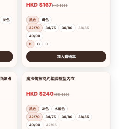
HKD $167
HKD $388
灰色
黑色
膚色
32/70
34/75
36/80
38/85
40/90
B
C
D
加入購物車
查看圖片
無痕鎖邊
魔法蕾拉簡約塑調整型內衣
1/9
1/10
HKD $240
HKD $399
黑色
灰色
水藍色
32/70
34/75
36/80
38/85
40/90
42/95