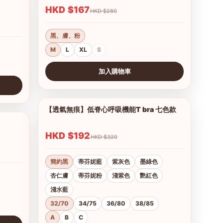
HKD $167
HKD $280
黑、膚、粉
M
L
XL
S
加入購物車
查看圖片
【透氣無痕】低脊心呼吸機能T bra 七色款
1/28
1/17
HKD $192
HKD $320
簡約黑
蒂芬妮藍
紫灰色
墨綠色
杏仁膚
蒂芬妮粉
淺紫色
艷紅色
淺水藍
32/70
34/75
36/80
38/85
A
B
C