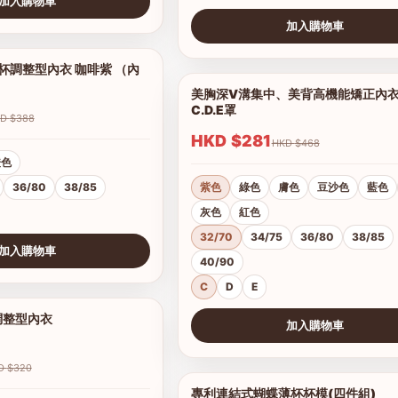
加入購物車
加入購物車
查看圖片
調整型內衣 咖啡紫 （內
1/5
美胸深V溝集中、美背高機能矯正內
C.D.E罩
HKD $388
HKD $281
HKD $468
橙色
36/80
38/85
紫色
綠色
膚色
豆沙色
藍色
灰色
紅色
32/70
34/75
36/80
38/85
加入購物車
40/90
C
D
E
調整型內衣
1/19
加入購物車
查看圖片
HKD $320
專利連結式蝴蝶薄杯杯模(四件組)