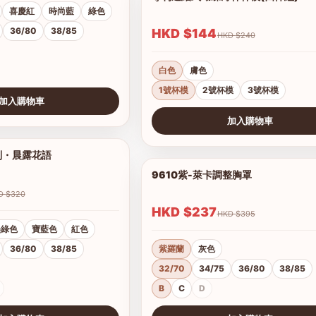
喜慶紅
時尚藍
綠色
36/80
38/85
HKD $144
HKD $240
白色
膚色
1號杯模
2號杯模
3號杯模
加入購物車
加入購物車
查看圖片
列・晨露花語
1/21
9610紫-萊卡調整胸罩
HKD $320
HKD $237
HKD $395
墨綠色
寶藍色
紅色
36/80
38/85
紫羅蘭
灰色
32/70
34/75
36/80
38/85
B
C
D