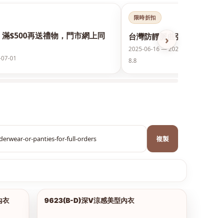
限時折扣
，滿$500再送禮物，門市網上同
台灣防靜脈曲張襪保護美腿
›
2025-06-16 — 2026-12-31
-07-01
8.8
複製
內衣
9623(B-D)深V涼感美型內衣
1/18
1/2