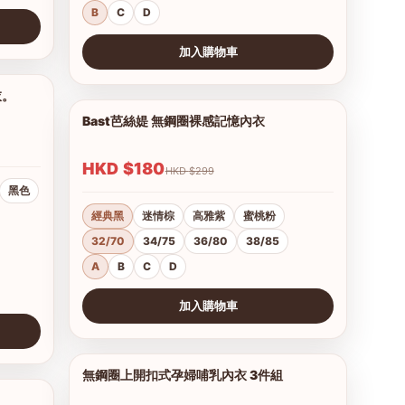
B
C
D
加入購物車
查看圖片
衣。
1/16
Bast芭絲媞 無鋼圈裸感記憶內衣
1/15
HKD $180
HKD $299
黑色
經典黑
迷情棕
高雅紫
蜜桃粉
32/70
34/75
36/80
38/85
A
B
C
D
加入購物車
查看圖片
無鋼圈上開扣式孕婦哺乳內衣 3件組
1/3
1/2