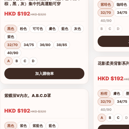
棕，黑，灰）集中托高運動可穿
紫啡色
咖啡色
32/70
34/75
HKD $192
HKD $320
40/90
黑色
粉色
可可色
膚色
藍色
灰色
B
C
D
紫色
32/70
34/75
36/80
38/85
查看圖片
40/90
A
B
C
D
花影柔美背影系
加入購物車
HKD $192
查看圖片
粉柑
膚色
紫蝶深V內衣。A.B.C.D罩
1/15
32/70
34/75
40/90
HKD $192
HKD $320
A
B
C
D
黑色
紫色
紫藍色
藍色