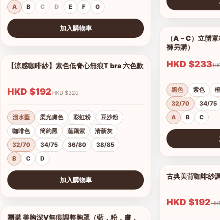
A
B
C
D
E
F
G
查看圖片
加入購物車
（A－C）立體罩杯
查看圖片
褲另購）
HKD $233
【涼感咖啡紗】素色低脊心無痕T bra 六色款
1/18
黑色
紫色
HKD $192
HKD $320
32/70
34/75
淺水藍
柔光膚色
彩虹粉
豆沙粉
A
B
C
咖啡色
簡約黑
蓮藕紫
清新灰
32/70
34/75
36/80
38/85
查看圖片
B
C
D
古典美背咖啡紗
加入購物車
查看圖片
HKD $192
團購 美胸深V無痕調整胸罩（藍，粉，膚，
1/17