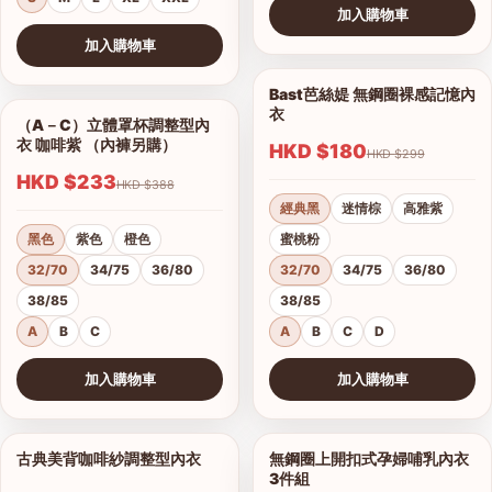
加入購物車
查看圖片
加入購物車
查看圖片
Bast芭絲媞 無鋼圈裸感記憶內
1/15
衣
（A－C）立體罩杯調整型內
1/5
衣 咖啡紫 （內褲另購）
HKD $180
HKD $299
HKD $233
HKD $388
經典黑
迷情棕
高雅紫
黑色
紫色
橙色
蜜桃粉
32/70
34/75
36/80
32/70
34/75
36/80
38/85
38/85
A
B
C
A
B
C
D
加入購物車
加入購物車
查看圖片
查看圖片
古典美背咖啡紗調整型內衣
無鋼圈上開扣式孕婦哺乳內衣
1/19
1/3
3件組