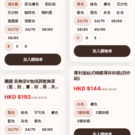
淺水藍
柔光膚色
彩虹粉
紫色
綠色
膚色
豆沙色
豆沙粉
咖啡色
簡約黑
藍色
黑色
灰色
紅色
蓮藕紫
清新灰
32/70
34/75
36/80
32/70
34/75
36/80
38/85
40/90
38/85
C
D
E
B
C
D
加入購物車
查看圖片
加入購物車
查看圖片
專利連結式蝴蝶薄杯杯模(四件
1/2
組)
團購 美胸深V無痕調整胸罩
1/17
（藍，粉，膚，棕，黑，灰）
HKD $144
HKD $240
集中托高運動可穿
HKD $192
HKD $320
白色
膚色
黑色
粉色
可可色
膚色
1號杯模
2號杯模
藍色
灰色
紫色
3號杯模
32/70
34/75
36/80
加入購物車