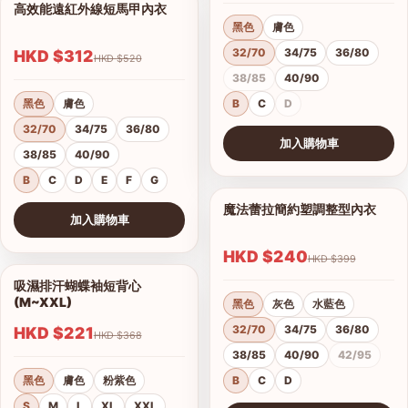
高效能遠紅外線短馬甲內衣
1/14
黑色
膚色
32/70
34/75
36/80
HKD $312
HKD $520
38/85
40/90
黑色
膚色
B
C
D
32/70
34/75
36/80
加入購物車
38/85
40/90
查看圖片
B
C
D
E
F
G
魔法蕾拉簡約塑調整型內衣
1/10
加入購物車
查看圖片
HKD $240
HKD $399
吸濕排汗蝴蝶袖短背心
1/4
(M~XXL)
黑色
灰色
水藍色
32/70
34/75
36/80
HKD $221
HKD $368
38/85
40/90
42/95
黑色
膚色
粉紫色
B
C
D
S
M
L
XL
XXL