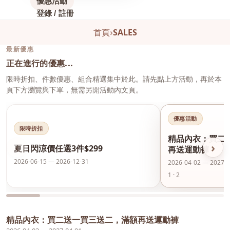
優惠活動
登錄 / 註冊
首頁
›
SALES
最新優惠
正在進行的優惠...
限時折扣、件數優惠、組合精選集中於此。請先點上方活動，再於本
頁下方瀏覽與下單，無需另開活動內文頁。
優惠活動
限時折扣
精品內衣：買二
‹
›
夏日閃涼價任選3件$299
再送運動褲
2026-06-15 — 2026-12-31
2026-04-02 — 2027-0
1 · 2
精品內衣：買二送一買三送二，滿額再送運動褲