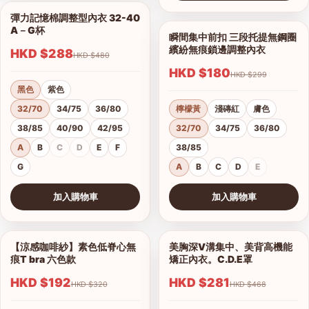
查看圖片
彈力記憶棉調整型內衣 32-40
1/18
A－G杯
瞬間集中前扣 三段托提無鋼圈
1/9
繽紛無痕鎖邊調整內衣
HKD $288
HKD $480
HKD $180
HKD $299
黑色
紫色
32/70
34/75
36/80
檸檬黃
淺磚紅
膚色
38/85
40/90
42/95
32/70
34/75
36/80
A
B
C
D
E
F
38/85
G
A
B
C
D
E
加入購物車
加入購物車
查看圖片
查看圖片
【涼感咖啡紗】素色低脊心無
美胸深V溝集中、美背高機能
1/18
1/16
痕T bra 六色款
矯正內衣。C.D.E罩
HKD $192
HKD $281
HKD $320
HKD $468