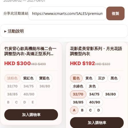
2026-04-02 — 2027-04-01
複製
分享此活動連結
▸
活動說明
查看圖片
竹炭背心款高機能吊橋二合一
花影柔美背影系列・月光花語
1/13
1/18
調整型內衣-高矯正型系列
調整型內衣
（內褲另購）
HKD $300
HKD $192
HKD $499
HKD $320
淡粉色
紫紅色
寶藍色
藍色
黃色
豆沙
黑色
32/70
34/75
36/80
水綠色
灰色
38/85
40/90
32/70
34/75
36/80
B
C
D
E
38/85
40/90
A
B
C
D
加入購物車
查看圖片
加入購物車