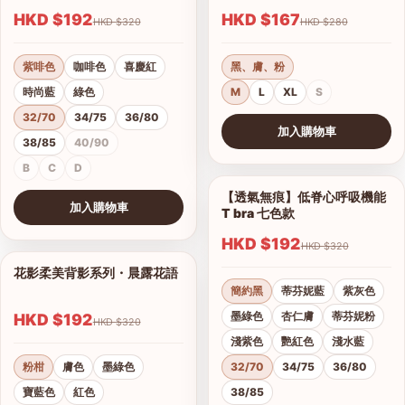
HKD $192
HKD $167
HKD $320
HKD $280
紫啡色
咖啡色
喜慶紅
黑、膚、粉
時尚藍
綠色
M
L
XL
S
32/70
34/75
36/80
加入購物車
38/85
40/90
查看圖片
B
C
D
【透氣無痕】低脊心呼吸機能
1/28
加入購物車
T bra 七色款
查看圖片
HKD $192
HKD $320
花影柔美背影系列・晨露花語
1/21
簡約黑
蒂芬妮藍
紫灰色
墨綠色
杏仁膚
蒂芬妮粉
HKD $192
HKD $320
淺紫色
艷紅色
淺水藍
粉柑
膚色
墨綠色
32/70
34/75
36/80
寶藍色
紅色
38/85