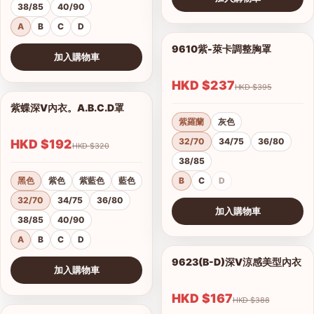
38/85
40/90
查看圖片
A
B
C
D
9610紫-萊卡調整胸罩
1/17
加入購物車
查看圖片
HKD $237
HKD $395
紫蝶深V內衣。A.B.C.D罩
1/15
紫羅蘭
灰色
32/70
34/75
36/80
HKD $192
HKD $320
38/85
黑色
紫色
紫藍色
藍色
B
C
D
32/70
34/75
36/80
加入購物車
38/85
40/90
查看圖片
A
B
C
D
9623(B-D)深V涼感美型內衣
1/2
加入購物車
港澳中文
查看圖片
English
HKD $167
HKD $388