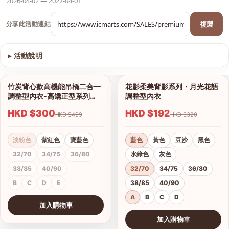
2026-04-02 — 2027-04-01
複製
分享此活動連結
▸
活動說明
查看圖片
竹炭背心款高機能吊橋二合一
花影柔美背影系列・月光花語
1/13
1/18
調整型內衣-高矯正型系列
調整型內衣
（內褲另購）
HKD $300
HKD $192
HKD $499
HKD $320
淡粉色
紫紅色
寶藍色
藍色
黃色
豆沙
黑色
32/70
34/75
36/80
水綠色
灰色
38/85
40/90
32/70
34/75
36/80
B
C
D
E
38/85
40/90
A
B
C
D
加入購物車
查看圖片
加入購物車