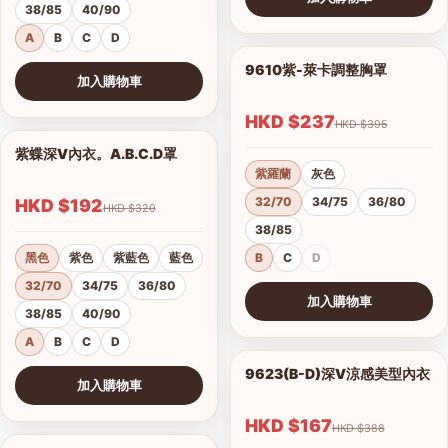
38/85
40/90
查看圖片
A
B
C
D
9610紫-萊卡調整胸罩
1/17
加入購物車
查看圖片
HKD $237
HKD $395
紫蝶深V內衣。A.B.C.D罩
1/15
紫羅蘭
灰色
32/70
34/75
36/80
HKD $192
HKD $320
38/85
黑色
紫色
紫藍色
藍色
B
C
D
32/70
34/75
36/80
加入購物車
38/85
40/90
查看圖片
A
B
C
D
9623(B-D)深V涼感美型內衣
1/2
加入購物車
港澳中文
查看圖片
English
HKD $167
HKD $388