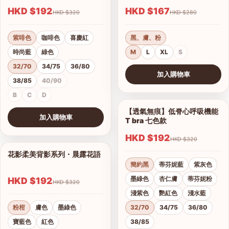
HKD $192
HKD $167
HKD $320
HKD $280
紫啡色
咖啡色
喜慶紅
黑、膚、粉
時尚藍
綠色
M
L
XL
S
32/70
34/75
36/80
加入購物車
38/85
40/90
查看圖片
B
C
D
【透氣無痕】低脊心呼吸機能
1/28
加入購物車
T bra 七色款
查看圖片
HKD $192
HKD $320
花影柔美背影系列・晨露花語
1/21
簡約黑
蒂芬妮藍
紫灰色
墨綠色
杏仁膚
蒂芬妮粉
HKD $192
HKD $320
淺紫色
艷紅色
淺水藍
粉柑
膚色
墨綠色
32/70
34/75
36/80
寶藍色
紅色
38/85