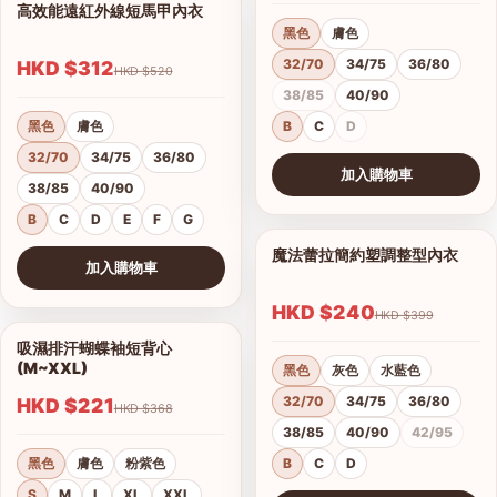
高效能遠紅外線短馬甲內衣
1/14
黑色
膚色
32/70
34/75
36/80
HKD $312
HKD $520
38/85
40/90
黑色
膚色
B
C
D
32/70
34/75
36/80
加入購物車
38/85
40/90
查看圖片
B
C
D
E
F
G
魔法蕾拉簡約塑調整型內衣
1/10
加入購物車
查看圖片
HKD $240
HKD $399
吸濕排汗蝴蝶袖短背心
1/4
(M~XXL)
黑色
灰色
水藍色
32/70
34/75
36/80
HKD $221
HKD $368
38/85
40/90
42/95
黑色
膚色
粉紫色
B
C
D
S
M
L
XL
XXL