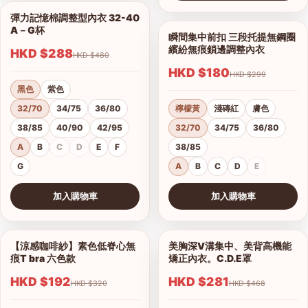
查看圖片
彈力記憶棉調整型內衣 32-40
1/18
A－G杯
瞬間集中前扣 三段托提無鋼圈
1/9
繽紛無痕鎖邊調整內衣
HKD $288
HKD $480
HKD $180
HKD $299
黑色
紫色
32/70
34/75
36/80
檸檬黃
淺磚紅
膚色
38/85
40/90
42/95
32/70
34/75
36/80
A
B
C
D
E
F
38/85
G
A
B
C
D
E
加入購物車
加入購物車
查看圖片
查看圖片
【涼感咖啡紗】素色低脊心無
美胸深V溝集中、美背高機能
1/18
1/16
痕T bra 六色款
矯正內衣。C.D.E罩
HKD $192
HKD $281
HKD $320
HKD $468