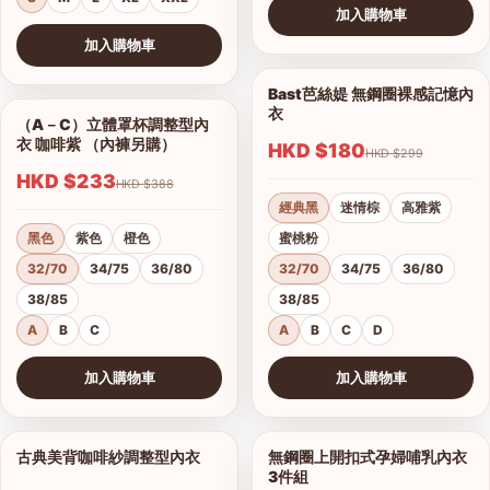
加入購物車
查看圖片
加入購物車
查看圖片
Bast芭絲媞 無鋼圈裸感記憶內
1/15
衣
（A－C）立體罩杯調整型內
1/5
衣 咖啡紫 （內褲另購）
HKD $180
HKD $299
HKD $233
HKD $388
經典黑
迷情棕
高雅紫
黑色
紫色
橙色
蜜桃粉
32/70
34/75
36/80
32/70
34/75
36/80
38/85
38/85
A
B
C
A
B
C
D
加入購物車
加入購物車
查看圖片
查看圖片
古典美背咖啡紗調整型內衣
無鋼圈上開扣式孕婦哺乳內衣
1/19
1/3
3件組