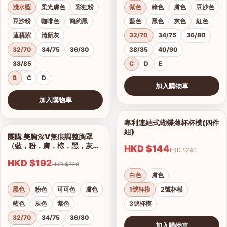
淺水藍
柔光膚色
彩虹粉
紫色
綠色
膚色
豆沙色
豆沙粉
咖啡色
簡約黑
藍色
黑色
灰色
紅色
蓮藕紫
清新灰
32/70
34/75
36/80
32/70
34/75
36/80
38/85
40/90
38/85
C
D
E
B
C
D
加入購物車
查看圖片
加入購物車
查看圖片
專利連結式蝴蝶薄杯杯模(四件
1/2
組)
團購 美胸深V無痕調整胸罩
1/17
（藍，粉，膚，棕，黑，灰）
HKD $144
HKD $240
集中托高運動可穿
HKD $192
HKD $320
白色
膚色
黑色
粉色
可可色
膚色
1號杯模
2號杯模
藍色
灰色
紫色
3號杯模
32/70
34/75
36/80
加入購物車