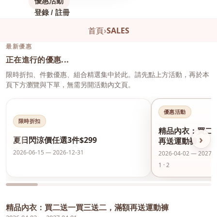
優惠活動
登錄 / 註冊
首頁
›
SALES
最新優惠
正在進行的優惠...
限時折扣、件數優惠、組合精選集中於此。請先點上方活動，再於本
頁下方瀏覽與下單，無需另開活動內文頁。
優惠活動
限時折扣
精品內衣：買二
‹
›
夏日閃涼價任選3件$299
再送運動褲
2026-06-15 — 2026-12-31
2026-04-02 — 2027-0
1 · 2
精品內衣：買二送一買三送二，滿額再送運動褲