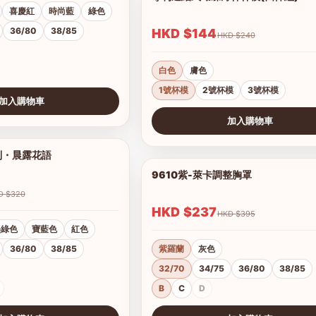
喜慶紅
時尚藍
綠色
36/80
38/85
HKD $144
HKD $240
白色
膚色
1號杯模
2號杯模
3號杯模
加入購物車
加入購物車
查看圖片
列・晨露花語
1/21
9610紫-萊卡調整胸罩
HKD $320
HKD $237
HKD $395
墨綠色
寶藍色
紅色
36/80
38/85
紫羅蘭
灰色
32/70
34/75
36/80
38/85
B
C
D