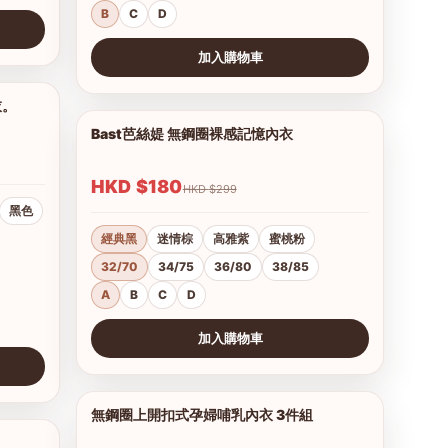
B
C
D
加入購物車
查看圖片
衣。
1/16
Bast芭絲媞 無鋼圈裸感記憶內衣
1/15
HKD $180
HKD $299
黑色
經典黑
迷情棕
高雅紫
蜜桃粉
32/70
34/75
36/80
38/85
A
B
C
D
加入購物車
查看圖片
無鋼圈上開扣式孕婦哺乳內衣 3件組
1/3
1/2