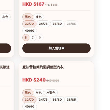
HKD $167
HKD $388
灰色
黑色
膚色
32/70
34/75
36/80
38/85
40/90
B
C
D
加入購物車
查看圖片
無痕鎖邊
魔法蕾拉簡約塑調整型內衣
1/9
1/10
HKD $240
HKD $399
黑色
灰色
水藍色
32/70
34/75
36/80
38/85
40/90