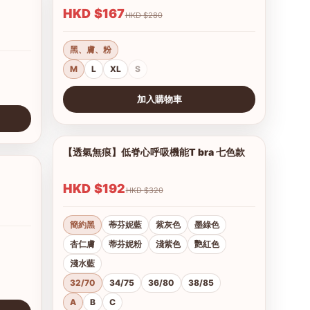
HKD $167
HKD $280
黑、膚、粉
M
L
XL
S
加入購物車
查看圖片
【透氣無痕】低脊心呼吸機能T bra 七色款
1/28
1/17
HKD $192
HKD $320
簡約黑
蒂芬妮藍
紫灰色
墨綠色
杏仁膚
蒂芬妮粉
淺紫色
艷紅色
淺水藍
32/70
34/75
36/80
38/85
A
B
C