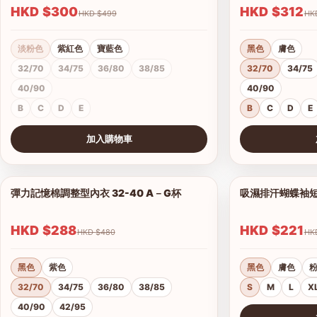
HKD $300
HKD $312
HKD $499
淡粉色
紫紅色
寶藍色
黑色
膚色
32/70
34/75
36/80
38/85
32/70
34/75
40/90
40/90
B
C
D
E
B
C
D
E
加入購物車
查看圖片
查看圖片
彈力記憶棉調整型內衣 32-40 A－G杯
吸濕排汗蝴蝶袖短背
1/18
HKD $288
HKD $221
HKD $480
黑色
紫色
黑色
膚色
32/70
34/75
36/80
38/85
S
M
L
X
40/90
42/95