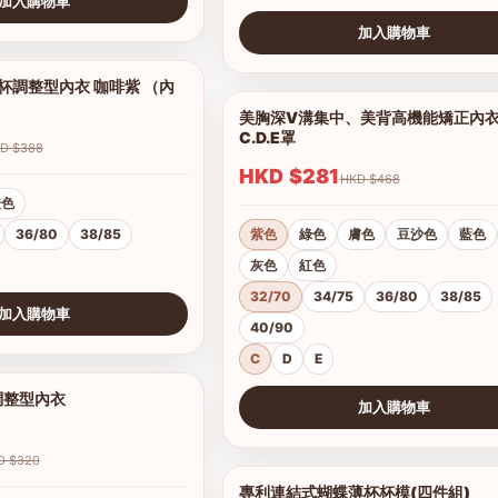
加入購物車
加入購物車
查看圖片
調整型內衣 咖啡紫 （內
1/5
美胸深V溝集中、美背高機能矯正內
C.D.E罩
HKD $388
HKD $281
HKD $468
橙色
36/80
38/85
紫色
綠色
膚色
豆沙色
藍色
灰色
紅色
32/70
34/75
36/80
38/85
加入購物車
40/90
C
D
E
調整型內衣
1/19
加入購物車
查看圖片
HKD $320
專利連結式蝴蝶薄杯杯模(四件組)