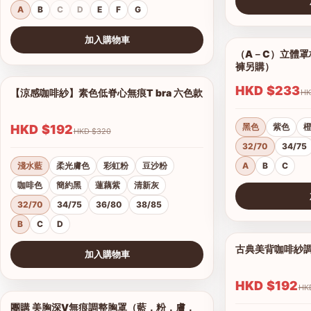
A
B
C
D
E
F
G
查看圖片
加入購物車
（A－C）立體罩杯
查看圖片
褲另購）
HKD $233
【涼感咖啡紗】素色低脊心無痕T bra 六色款
1/18
黑色
紫色
HKD $192
HKD $320
32/70
34/75
淺水藍
柔光膚色
彩虹粉
豆沙粉
A
B
C
咖啡色
簡約黑
蓮藕紫
清新灰
32/70
34/75
36/80
38/85
查看圖片
B
C
D
古典美背咖啡紗
加入購物車
查看圖片
HKD $192
團購 美胸深V無痕調整胸罩（藍，粉，膚，
1/17