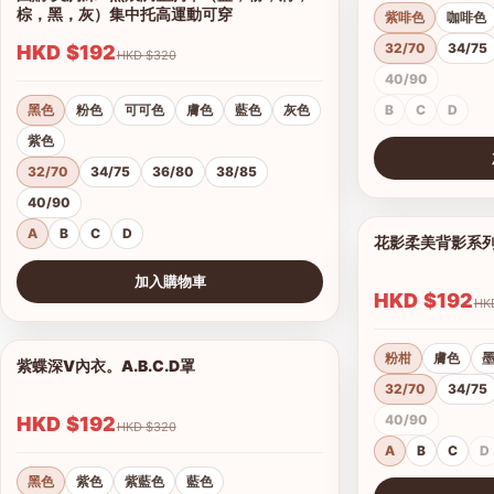
棕，黑，灰）集中托高運動可穿
紫啡色
咖啡色
32/70
34/75
HKD $192
HKD $320
40/90
黑色
粉色
可可色
膚色
藍色
灰色
B
C
D
紫色
32/70
34/75
36/80
38/85
查看圖片
40/90
A
B
C
D
花影柔美背影系
加入購物車
HKD $192
查看圖片
粉柑
膚色
紫蝶深V內衣。A.B.C.D罩
1/15
32/70
34/75
40/90
HKD $192
HKD $320
A
B
C
D
黑色
紫色
紫藍色
藍色