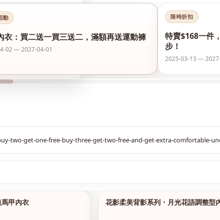
限時折扣
活動
特賣$168一件
內衣：買二送一買三送二，滿額再送運動褲
步！
4-02 — 2027-04-01
2025-03-13 — 2027
$299
短馬甲內衣
花影柔美背影系列・月光花語調整型
1/14