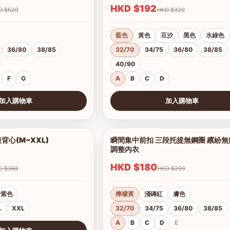
HKD $192
HKD $520
HKD $320
藍色
黃色
豆沙
黑色
水綠色
36/80
38/85
32/70
34/75
36/80
38/85
40/90
F
G
A
B
C
D
加入購物車
加入購物車
查看圖片
心(M~XXL)
瞬間集中前扣 三段托提無鋼圈 繽紛
1/4
調整內衣
HKD $180
HKD $368
HKD $299
粉紫色
檸檬黃
淺磚紅
膚色
L
XXL
32/70
34/75
36/80
38/85
A
B
C
D
E