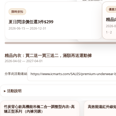
優惠
襪類
限時折扣
精品
‹
夏日閃涼價任選3件$299
護膚品
2026-0
2026-06-15 — 2026-12-31
1 · 2
夏日閃涼價 任選3件
精品內衣：買二送一買三送二，滿額再送運動褲
2026-04-02 — 2027-04-01
分享此活動連結
▸
活動說明
查看圖片
竹炭背心款高機能吊橋二合一調整型內衣-高
高效能遠紅外線
1/13
矯正型系列 （內褲另購）