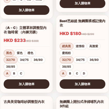
加入購物車
查看圖片
加入購物車
查看圖片
Bast芭絲媞 無鋼圈裸感記憶內
1/15
衣
（A－C）立體罩杯調整型內
1/5
衣 咖啡紫 （內褲另購）
HKD $180
HKD $299
HKD $233
HKD $388
經典黑
迷情棕
高雅紫
黑色
紫色
橙色
蜜桃粉
32/70
34/75
36/80
32/70
34/75
36/80
38/85
38/85
A
B
C
A
B
C
D
加入購物車
加入購物車
查看圖片
查看圖片
古典美背咖啡紗調整型內衣
無鋼圈上開扣式孕婦哺乳內衣
1/19
1/3
3件組