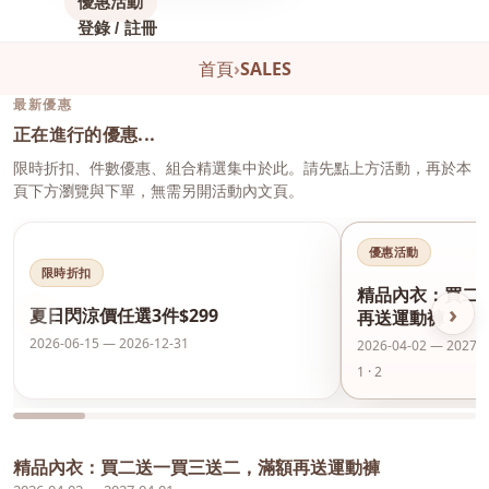
優惠活動
登錄 / 註冊
首頁
›
SALES
最新優惠
正在進行的優惠...
限時折扣、件數優惠、組合精選集中於此。請先點上方活動，再於本
頁下方瀏覽與下單，無需另開活動內文頁。
優惠活動
限時折扣
精品內衣：買二
‹
›
夏日閃涼價任選3件$299
再送運動褲
2026-06-15 — 2026-12-31
2026-04-02 — 2027-0
1 · 2
精品內衣：買二送一買三送二，滿額再送運動褲