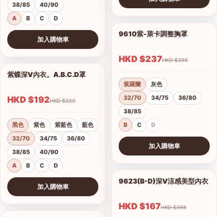
38/85
40/90
查看圖片
A
B
C
D
9610紫-萊卡調整胸罩
1/17
加入購物車
查看圖片
HKD $237
HKD $395
紫蝶深V內衣。A.B.C.D罩
1/15
紫羅蘭
灰色
32/70
34/75
36/80
HKD $192
HKD $320
38/85
黑色
紫色
紫藍色
藍色
B
C
D
32/70
34/75
36/80
加入購物車
38/85
40/90
查看圖片
A
B
C
D
9623(B-D)深V涼感美型內衣
1/2
加入購物車
港澳中文
查看圖片
English
HKD $167
HKD $388