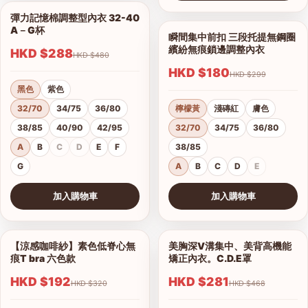
查看圖片
彈力記憶棉調整型內衣 32-40
1/18
A－G杯
瞬間集中前扣 三段托提無鋼圈
1/9
繽紛無痕鎖邊調整內衣
HKD $288
HKD $480
HKD $180
HKD $299
黑色
紫色
32/70
34/75
36/80
檸檬黃
淺磚紅
膚色
38/85
40/90
42/95
32/70
34/75
36/80
A
B
C
D
E
F
38/85
G
A
B
C
D
E
加入購物車
加入購物車
查看圖片
查看圖片
【涼感咖啡紗】素色低脊心無
美胸深V溝集中、美背高機能
1/18
1/16
痕T bra 六色款
矯正內衣。C.D.E罩
HKD $192
HKD $281
HKD $320
HKD $468