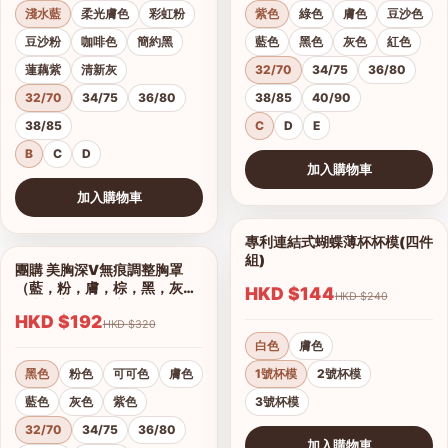
淺水藍
柔光膚色
彩虹粉
紫色
綠色
膚色
豆沙色
豆沙粉
咖啡色
簡約黑
藍色
黑色
灰色
紅色
蓮藕紫
清新灰
32/70
34/75
36/80
32/70
34/75
36/80
38/85
40/90
38/85
C
D
E
B
C
D
加入購物車
查看圖片
加入購物車
查看圖片
專利連結式蝴蝶薄杯杯模(四件
1/2
組)
團購 美胸深V無痕調整胸罩
1/17
（藍，粉，膚，棕，黑，灰）
HKD $144
HKD $240
集中托高運動可穿
HKD $192
HKD $320
白色
膚色
黑色
粉色
可可色
膚色
1號杯模
2號杯模
藍色
灰色
紫色
3號杯模
32/70
34/75
36/80
加入購物車