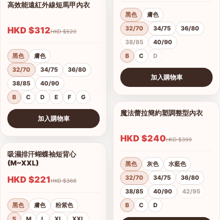
高效能遠紅外線短馬甲內衣
1/14
黑色
膚色
32/70
34/75
36/80
HKD $312
HKD $520
38/85
40/90
黑色
膚色
B
C
D
32/70
34/75
36/80
加入購物車
38/85
40/90
查看圖片
B
C
D
E
F
G
魔法蕾拉簡約塑調整型內衣
1/10
加入購物車
查看圖片
HKD $240
HKD $399
吸濕排汗蝴蝶袖短背心
1/4
(M~XXL)
黑色
灰色
水藍色
32/70
34/75
36/80
HKD $221
HKD $368
38/85
40/90
42/95
黑色
膚色
粉紫色
B
C
D
S
M
L
XL
XXL