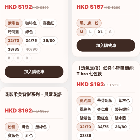
HKD $192
HKD $167
HKD $320
HKD $280
紫啡色
咖啡色
喜慶紅
黑、膚、粉
時尚藍
綠色
M
L
XL
S
32/70
34/75
36/80
加入購物車
38/85
40/90
查看圖片
B
C
D
【透氣無痕】低脊心呼吸機能
1/28
加入購物車
T bra 七色款
查看圖片
HKD $192
HKD $320
花影柔美背影系列・晨露花語
1/21
簡約黑
蒂芬妮藍
紫灰色
墨綠色
杏仁膚
蒂芬妮粉
HKD $192
HKD $320
淺紫色
艷紅色
淺水藍
粉柑
膚色
墨綠色
32/70
34/75
36/80
寶藍色
紅色
38/85