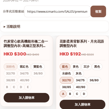
2026-04-02 — 2027-04-01
複製
分享此活動連結
▸
活動說明
查看圖片
竹炭背心款高機能吊橋二合一
花影柔美背影系列・月光花語
1/13
1/18
調整型內衣-高矯正型系列
調整型內衣
（內褲另購）
HKD $300
HKD $192
HKD $499
HKD $320
淡粉色
紫紅色
寶藍色
藍色
黃色
豆沙
黑色
32/70
34/75
36/80
水綠色
灰色
38/85
40/90
32/70
34/75
36/80
B
C
D
E
38/85
40/90
A
B
C
D
加入購物車
查看圖片
加入購物車