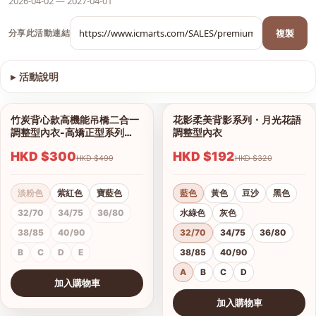
2026-04-02 — 2027-04-01
複製
分享此活動連結
▸
活動說明
查看圖片
竹炭背心款高機能吊橋二合一
花影柔美背影系列・月光花語
1/13
1/18
調整型內衣-高矯正型系列
調整型內衣
（內褲另購）
HKD $300
HKD $192
HKD $499
HKD $320
淡粉色
紫紅色
寶藍色
藍色
黃色
豆沙
黑色
32/70
34/75
36/80
水綠色
灰色
38/85
40/90
32/70
34/75
36/80
B
C
D
E
38/85
40/90
A
B
C
D
加入購物車
查看圖片
加入購物車