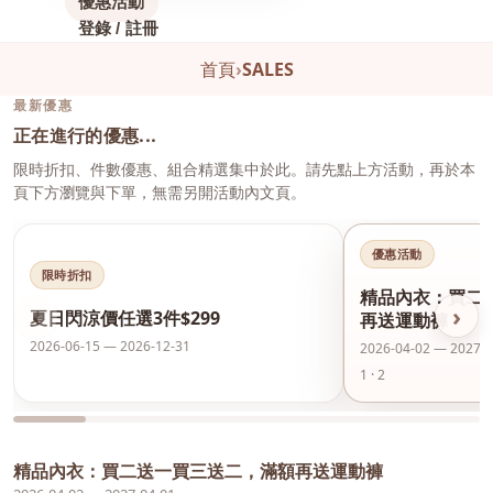
優惠活動
登錄 / 註冊
首頁
›
SALES
最新優惠
正在進行的優惠...
限時折扣、件數優惠、組合精選集中於此。請先點上方活動，再於本
頁下方瀏覽與下單，無需另開活動內文頁。
優惠活動
限時折扣
精品內衣：買二
‹
›
夏日閃涼價任選3件$299
再送運動褲
2026-06-15 — 2026-12-31
2026-04-02 — 2027-0
1 · 2
精品內衣：買二送一買三送二，滿額再送運動褲