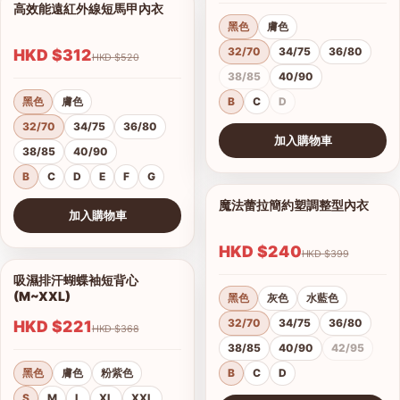
高效能遠紅外線短馬甲內衣
1/14
黑色
膚色
32/70
34/75
36/80
HKD $312
HKD $520
38/85
40/90
黑色
膚色
B
C
D
32/70
34/75
36/80
加入購物車
38/85
40/90
查看圖片
B
C
D
E
F
G
魔法蕾拉簡約塑調整型內衣
1/10
加入購物車
查看圖片
HKD $240
HKD $399
吸濕排汗蝴蝶袖短背心
1/4
(M~XXL)
黑色
灰色
水藍色
32/70
34/75
36/80
HKD $221
HKD $368
38/85
40/90
42/95
黑色
膚色
粉紫色
B
C
D
S
M
L
XL
XXL