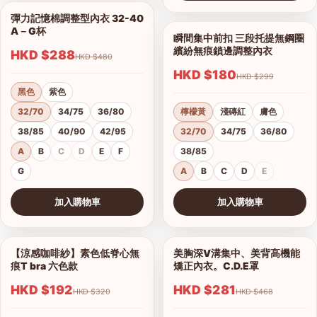
查看圖片
彈力記憶棉調整型內衣 32-40
1/18
A－G杯
瞬間集中前扣 三段托提無鋼圈
1/9
繽紛無痕鎖邊調整內衣
HKD $288
HKD $480
HKD $180
HKD $299
黑色
紫色
32/70
34/75
36/80
檸檬黃
淺磚紅
膚色
38/85
40/90
42/95
32/70
34/75
36/80
A
B
C
D
E
F
38/85
G
A
B
C
D
E
加入購物車
加入購物車
查看圖片
查看圖片
【涼感咖啡紗】素色低脊心無
美胸深V溝集中、美背高機能
1/18
1/16
痕T bra 六色款
矯正內衣。C.D.E罩
HKD $192
HKD $281
HKD $320
HKD $468