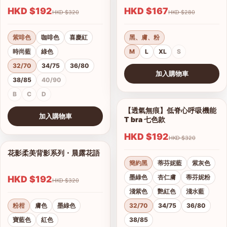
HKD $192
HKD $167
HKD $320
HKD $280
紫啡色
咖啡色
喜慶紅
黑、膚、粉
時尚藍
綠色
M
L
XL
S
32/70
34/75
36/80
加入購物車
38/85
40/90
查看圖片
B
C
D
【透氣無痕】低脊心呼吸機能
1/28
加入購物車
T bra 七色款
查看圖片
HKD $192
HKD $320
花影柔美背影系列・晨露花語
1/21
簡約黑
蒂芬妮藍
紫灰色
墨綠色
杏仁膚
蒂芬妮粉
HKD $192
HKD $320
淺紫色
艷紅色
淺水藍
粉柑
膚色
墨綠色
32/70
34/75
36/80
寶藍色
紅色
38/85