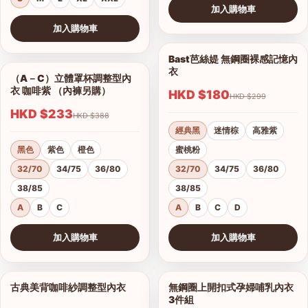
加入購物車
查看圖片
加入購物車
查看圖片
Bast芭絲媞 無鋼圈裸感記憶內
1/15
衣
（A－C）立體罩杯調整型內
1/5
衣 咖啡紫 （內褲另購）
HKD $180
HKD $299
HKD $233
HKD $388
經典黑
迷情棕
高雅紫
黑色
紫色
橙色
蜜桃粉
32/70
34/75
36/80
32/70
34/75
36/80
38/85
38/85
A
B
C
A
B
C
D
加入購物車
加入購物車
查看圖片
查看圖片
古典美背咖啡紗調整型內衣
無鋼圈上開扣式孕婦哺乳內衣
1/19
1/3
3件組