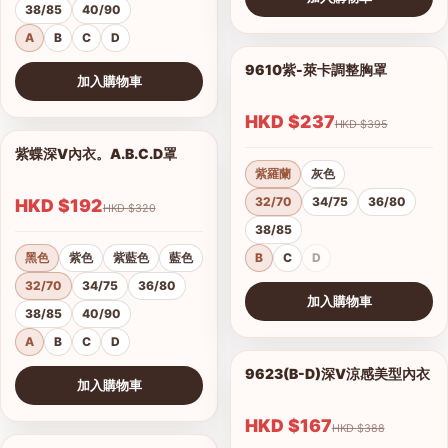
38/85
40/90
查看圖片
A
B
C
D
9610紫-萊卡調整胸罩
1/17
加入購物車
查看圖片
HKD $237
HKD $395
紫蝶深V內衣。A.B.C.D罩
1/15
紫羅蘭
灰色
32/70
34/75
36/80
HKD $192
HKD $320
38/85
黑色
紫色
紫藍色
藍色
B
C
D
32/70
34/75
36/80
加入購物車
38/85
40/90
查看圖片
A
B
C
D
9623(B-D)深V涼感美型內衣
1/2
加入購物車
港澳中文
查看圖片
English
HKD $167
HKD $388