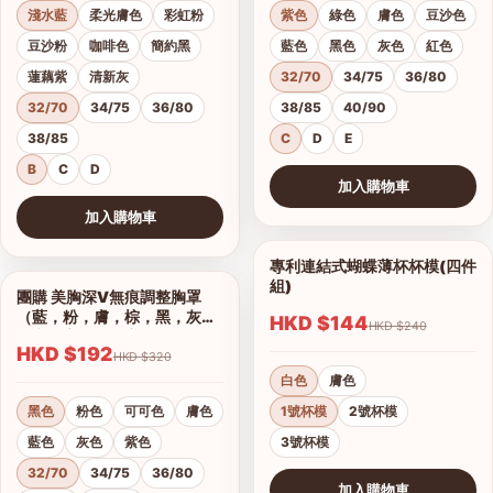
淺水藍
柔光膚色
彩虹粉
紫色
綠色
膚色
豆沙色
豆沙粉
咖啡色
簡約黑
藍色
黑色
灰色
紅色
蓮藕紫
清新灰
32/70
34/75
36/80
32/70
34/75
36/80
38/85
40/90
38/85
C
D
E
B
C
D
加入購物車
查看圖片
加入購物車
查看圖片
專利連結式蝴蝶薄杯杯模(四件
1/2
組)
團購 美胸深V無痕調整胸罩
1/17
（藍，粉，膚，棕，黑，灰）
HKD $144
HKD $240
集中托高運動可穿
HKD $192
HKD $320
白色
膚色
黑色
粉色
可可色
膚色
1號杯模
2號杯模
藍色
灰色
紫色
3號杯模
32/70
34/75
36/80
加入購物車