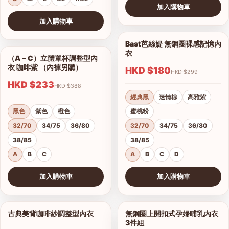
加入購物車
查看圖片
加入購物車
查看圖片
Bast芭絲媞 無鋼圈裸感記憶內
1/15
衣
（A－C）立體罩杯調整型內
1/5
衣 咖啡紫 （內褲另購）
HKD $180
HKD $299
HKD $233
HKD $388
經典黑
迷情棕
高雅紫
黑色
紫色
橙色
蜜桃粉
32/70
34/75
36/80
32/70
34/75
36/80
38/85
38/85
A
B
C
A
B
C
D
加入購物車
加入購物車
查看圖片
查看圖片
古典美背咖啡紗調整型內衣
無鋼圈上開扣式孕婦哺乳內衣
1/19
1/3
3件組