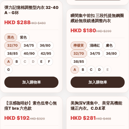
查看圖片
彈力記憶棉調整型內衣 32-40
1/18
A－G杯
瞬間集中前扣 三段托提無鋼圈
1/9
繽紛無痕鎖邊調整內衣
HKD $288
HKD $480
HKD $180
HKD $299
黑色
紫色
32/70
34/75
36/80
檸檬黃
淺磚紅
膚色
38/85
40/90
42/95
32/70
34/75
36/80
A
B
C
D
E
F
38/85
G
A
B
C
D
E
加入購物車
加入購物車
查看圖片
查看圖片
【涼感咖啡紗】素色低脊心無
美胸深V溝集中、美背高機能
1/18
1/16
痕T bra 六色款
矯正內衣。C.D.E罩
HKD $192
HKD $281
HKD $320
HKD $468