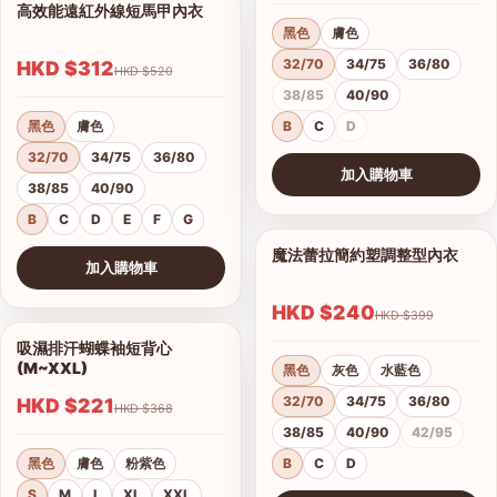
高效能遠紅外線短馬甲內衣
1/14
黑色
膚色
32/70
34/75
36/80
HKD $312
HKD $520
38/85
40/90
黑色
膚色
B
C
D
32/70
34/75
36/80
加入購物車
38/85
40/90
查看圖片
B
C
D
E
F
G
魔法蕾拉簡約塑調整型內衣
1/10
加入購物車
查看圖片
HKD $240
HKD $399
吸濕排汗蝴蝶袖短背心
1/4
(M~XXL)
黑色
灰色
水藍色
32/70
34/75
36/80
HKD $221
HKD $368
38/85
40/90
42/95
黑色
膚色
粉紫色
B
C
D
S
M
L
XL
XXL