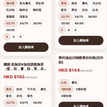
淺水藍
柔光膚色
彩虹粉
紫色
綠色
膚色
豆沙色
豆沙粉
咖啡色
簡約黑
藍色
黑色
灰色
紅色
蓮藕紫
清新灰
32/70
34/75
36/80
32/70
34/75
36/80
38/85
40/90
38/85
C
D
E
B
C
D
加入購物車
查看圖片
加入購物車
查看圖片
專利連結式蝴蝶薄杯杯模(四件
1/2
組)
團購 美胸深V無痕調整胸罩
1/17
（藍，粉，膚，棕，黑，灰）
HKD $144
HKD $240
集中托高運動可穿
HKD $192
HKD $320
白色
膚色
黑色
粉色
可可色
膚色
1號杯模
2號杯模
藍色
灰色
紫色
3號杯模
32/70
34/75
36/80
加入購物車