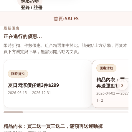
優惠活動
登錄 / 註冊
首頁
›
SALES
最新優惠
正在進行的優惠...
限時折扣、件數優惠、組合精選集中於此。請先點上方活動，再於本
頁下方瀏覽與下單，無需另開活動內文頁。
優惠活動
限時折扣
精品內衣：買二
‹
›
夏日閃涼價任選3件$299
再送運動褲
2026-06-15 — 2026-12-31
2026-04-02 — 2027-0
1 · 2
精品內衣：買二送一買三送二，滿額再送運動褲