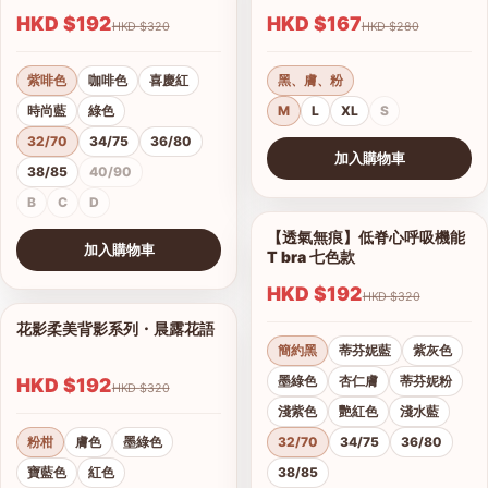
HKD $192
HKD $167
HKD $320
HKD $280
紫啡色
咖啡色
喜慶紅
黑、膚、粉
時尚藍
綠色
M
L
XL
S
32/70
34/75
36/80
加入購物車
38/85
40/90
查看圖片
B
C
D
【透氣無痕】低脊心呼吸機能
1/28
加入購物車
T bra 七色款
查看圖片
HKD $192
HKD $320
花影柔美背影系列・晨露花語
1/21
簡約黑
蒂芬妮藍
紫灰色
墨綠色
杏仁膚
蒂芬妮粉
HKD $192
HKD $320
淺紫色
艷紅色
淺水藍
粉柑
膚色
墨綠色
32/70
34/75
36/80
寶藍色
紅色
38/85