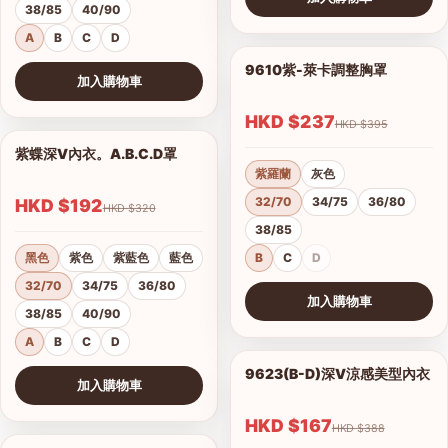
38/85
40/90
查看圖片
A
B
C
D
9610紫-萊卡調整胸罩
1/17
加入購物車
查看圖片
HKD $237
HKD $395
紫蝶深V內衣。A.B.C.D罩
1/15
紫羅蘭
灰色
32/70
34/75
36/80
HKD $192
HKD $320
38/85
黑色
紫色
紫藍色
藍色
B
C
D
32/70
34/75
36/80
加入購物車
38/85
40/90
查看圖片
A
B
C
D
9623(B-D)深V涼感美型內衣
1/2
加入購物車
港澳中文
查看圖片
English
HKD $167
HKD $388