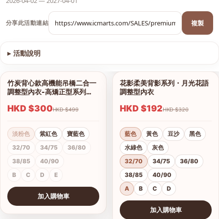
2026-04-02 — 2027-04-01
複製
分享此活動連結
▸
活動說明
查看圖片
竹炭背心款高機能吊橋二合一
花影柔美背影系列・月光花語
1/13
1/18
調整型內衣-高矯正型系列
調整型內衣
（內褲另購）
HKD $300
HKD $192
HKD $499
HKD $320
淡粉色
紫紅色
寶藍色
藍色
黃色
豆沙
黑色
32/70
34/75
36/80
水綠色
灰色
38/85
40/90
32/70
34/75
36/80
B
C
D
E
38/85
40/90
A
B
C
D
加入購物車
查看圖片
加入購物車