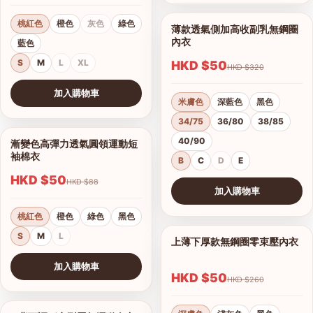
桃紅色
橙色
灰色
綠色
薄款透氣側加高收副乳無鋼圈
1/17
內衣
藍色
S
M
L
XL
HKD $50
HKD $320
加入購物車
米膚色
深藍色
黑色
查看圖片
34/75
36/80
38/85
40/90
漸變色高彈力透氣圓領運動短
1/15
袖棉衣
B
C
D
E
HKD $50
HKD $88
加入購物車
查看圖片
桃紅色
橙色
綠色
黑色
S
M
L
上薄下厚款無鋼圈零束壓內衣
1/12
港澳中文
加入購物車
English
HKD $50
HKD $260
查看圖片