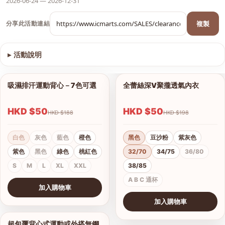
2026-06-24 — 2026-12-31
複製
分享此活動連結
▸
活動說明
查看圖片
吸濕排汗運動背心－7色可選
全蕾絲深V聚攏透氣內衣
1/9
1/8
HKD $50
HKD $50
HKD $188
HKD $198
白色
灰色
藍色
橙色
黑色
豆沙粉
紫灰色
紫色
黑色
綠色
桃紅色
32/70
34/75
36/80
S
M
L
XL
XXL
38/85
A B C 通杯
加入購物車
查看圖片
加入購物車
查看圖片
超包覆背心式運動或外搭無鋼