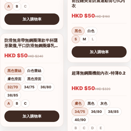
前拉鏈美背防震運動背心式內
1/7
衣
A
B
C
HKD $50
HKD $160
加入購物車
查看圖片
黑色
白色
S
M
L
防滑無肩帶無鋼圈薄款半杯隱
1/16
形聚攏,平口防滑無鋼圈爆乳內
衣
加入購物車
HKD $50
HKD $240
查看圖片
黑色蕾絲
白色蕾絲
超薄無鋼圈機能內衣-特薄0.2
1/21
膚色滑面
黑色滑面
32/70
34/75
36/80
HKD $50
HKD $320
38/85
A
B
C
膚色
黑色
灰色
34/75
36/80
38/85
加入購物車
40/90
查看圖片
B
C
D
E