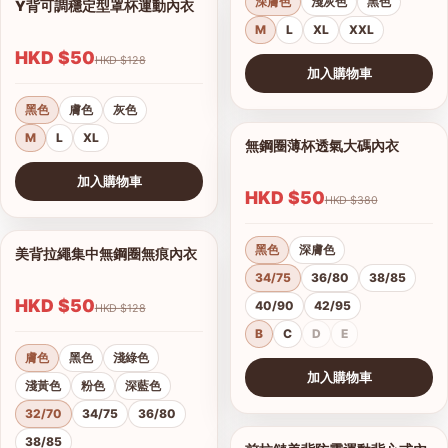
深膚色
淺灰色
黑色
Y背可調穩定型罩杯運動內衣
1/6
M
L
XL
XXL
HKD $50
HKD $128
加入購物車
查看圖片
黑色
膚色
灰色
M
L
XL
無鋼圈薄杯透氣大碼內衣
1/12
加入購物車
HKD $50
HKD $380
查看圖片
黑色
深膚色
美背拉繩集中無鋼圈無痕內衣
1/7
34/75
36/80
38/85
HKD $50
40/90
42/95
HKD $128
B
C
D
E
膚色
黑色
淺綠色
加入購物車
淺黃色
粉色
深藍色
查看圖片
32/70
34/75
36/80
38/85