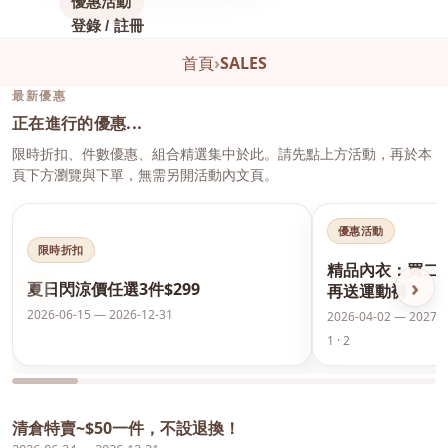
優惠活動
登錄 / 註冊
首頁
›
SALES
最新優惠
正在進行的優惠...
限時折扣、件數優惠、組合精選集中於此。請先點上方活動，再於本
頁下方瀏覽與下單，無需另開活動內文頁。
優惠活動
限時折扣
精品內衣：買二
‹
›
夏日閃涼價任選3件$299
再送運動褲
2026-06-15 — 2026-12-31
2026-04-02 — 2027-0
1 · 2
清倉特賣~$50一件，不設退換！