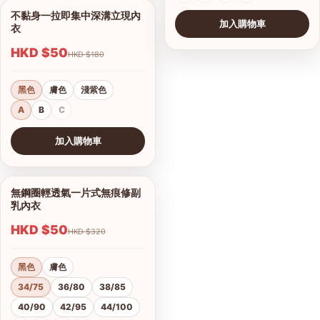
不黏身一拉即集中深溝立現內
1/8
加入購物車
衣
HKD $50
HKD $180
黑色
膚色
淺紫色
A
B
C
加入購物車
查看圖片
無鋼圈輕透氣一片式無痕修副
1/10
乳內衣
HKD $50
HKD $320
黑色
膚色
34/75
36/80
38/85
40/90
42/95
44/100