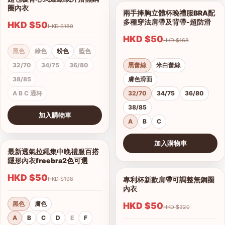
1/4
圈內衣
兩手捧胸立體杯晚禮服BRA配
1/12
多種穿法肩帶及背帶-超防滑
HKD $50
HKD $180
HKD $50
HKD $168
黑色
綠色
粉色
藍色
32/70
34/75
36/80
黑蕾絲
米白蕾絲
38/85
膚色滑面
A B C 通杯
32/70
34/75
36/80
38/85
加入購物車
A
B
C
查看圖片
加入購物車
最新透氣拉繩集中晚禮服百搭
1/6
查看圖片
隱形內衣freebra2色可選
HKD $50
專利杯新款肩帶可調整無鋼圈
HKD $198
1/9
內衣
黑色
膚色
HKD $50
HKD $320
A
B
C
D
E
F