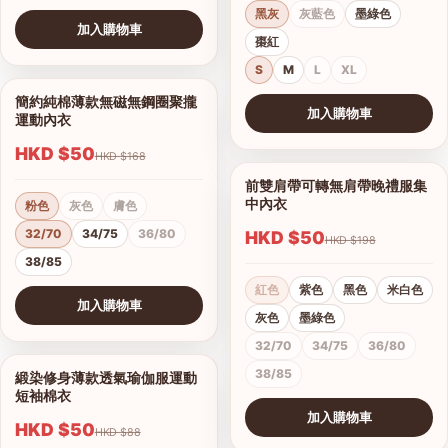
黑灰
灰藍色
墨綠色
加入購物車
棗紅
查看圖片
S
M
L
XL
簡約純棉薄款無磁無鋼圈聚攏
1/7
加入購物車
運動內衣
查看圖片
HKD $50
HKD $168
前雙肩帶可轉無肩帶晚禮服集
1/15
中內衣
粉色
灰色
膚色
32/70
34/75
36/80
HKD $50
HKD $198
38/85
紅色
紫色
黑色
米白色
加入購物車
灰色
墨綠色
查看圖片
32/70
34/75
36/80
38/85
緞染修身薄款透氣瑜伽服運動
1/17
短袖棉衣
加入購物車
HKD $50
HKD $88
查看圖片