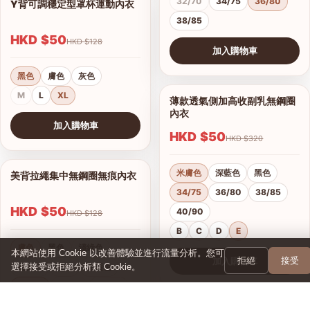
深膚色
淺灰色
黑色
Y背可調穩定型罩杯運動內衣
1/6
M
L
XL
XXL
HKD $50
HKD $128
加入購物車
查看圖片
黑色
膚色
灰色
M
L
XL
無鋼圈薄杯透氣大碼內衣
1/12
加入購物車
HKD $50
HKD $380
查看圖片
黑色
深膚色
美背拉繩集中無鋼圈無痕內衣
1/7
34/75
36/80
38/85
HKD $50
40/90
42/95
HKD $128
B
C
D
E
膚色
黑色
淺綠色
本網站使用 Cookie 以改善體驗並進行流量分析。您可
拒絕
接受
加入購物車
選擇接受或拒絕分析類 Cookie。
淺黃色
粉色
深藍色
查看圖片
32/70
34/75
36/80
38/85