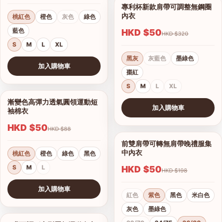
桃紅色
橙色
灰色
綠色
薄款透氣側加高收副乳無鋼圈
1/17
內衣
藍色
S
M
L
XL
HKD $50
HKD $320
加入購物車
米膚色
深藍色
黑色
查看圖片
34/75
36/80
38/85
40/90
漸變色高彈力透氣圓領運動短
1/15
袖棉衣
B
C
D
E
HKD $50
HKD $88
加入購物車
查看圖片
桃紅色
橙色
綠色
黑色
S
M
L
上薄下厚款無鋼圈零束壓內衣
1/12
加入購物車
HKD $50
HKD $260
查看圖片