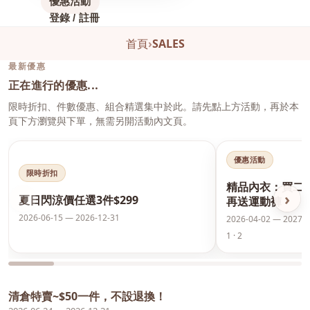
優惠活動
登錄 / 註冊
首頁
›
SALES
最新優惠
正在進行的優惠...
限時折扣、件數優惠、組合精選集中於此。請先點上方活動，再於本
頁下方瀏覽與下單，無需另開活動內文頁。
優惠活動
限時折扣
精品內衣：買二
‹
›
夏日閃涼價任選3件$299
再送運動褲
2026-06-15 — 2026-12-31
2026-04-02 — 2027-0
1 · 2
清倉特賣~$50一件，不設退換！