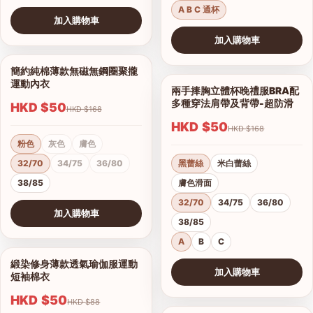
黑灰
灰藍色
墨綠色
加入購物車
棗紅
查看圖片
S
M
L
XL
簡約純棉薄款無磁無鋼圈聚攏
1/7
加入購物車
運動內衣
查看圖片
HKD $50
HKD $168
前雙肩帶可轉無肩帶晚禮服集
1/15
中內衣
粉色
灰色
膚色
32/70
34/75
36/80
HKD $50
HKD $198
38/85
紅色
紫色
黑色
米白色
加入購物車
灰色
墨綠色
查看圖片
32/70
34/75
36/80
38/85
緞染修身薄款透氣瑜伽服運動
1/17
短袖棉衣
加入購物車
HKD $50
HKD $88
查看圖片