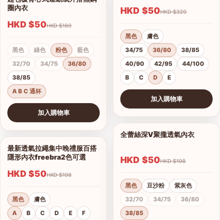
1/4
圈內衣
兩手捧胸立體杯晚禮服BRA配
1/12
多種穿法肩帶及背帶-超防滑
HKD $50
HKD $180
HKD $50
HKD $168
黑色
綠色
粉色
藍色
32/70
34/75
36/80
黑蕾絲
米白蕾絲
38/85
膚色滑面
A B C 通杯
32/70
34/75
36/80
港澳中文
38/85
加入購物車
English
A
B
C
查看圖片
加入購物車
最新透氣拉繩集中晚禮服百搭
1/7
查看圖片
隱形內衣freebra2色可選
HKD $50
專利杯新款肩帶可調整無鋼圈
HKD $198
1/9
內衣
黑色
膚色
HKD $50
HKD $320
A
B
C
D
E
F