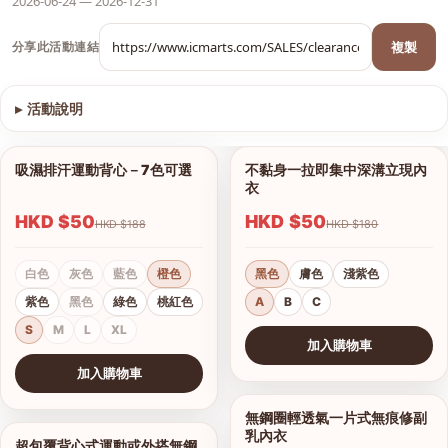
2026-06-24 — 2026-12-31
複製
分享此活動連結
▸
活動說明
查看圖片
吸濕排汗運動背心－7色可選
全蕾絲深V聚攏透氣內衣
1/10
1/8
HKD $50
HKD $50
HKD $198
HKD $188
白色
灰色
藍色
橙色
黑色
豆沙粉
紫灰色
紫色
黑色
綠色
桃紅色
32/70
34/75
36/80
S
M
L
XL
38/85
A B C 通杯
加入購物車
查看圖片
加入購物車
查看圖片
超包覆背心式運動或外搭無鋼