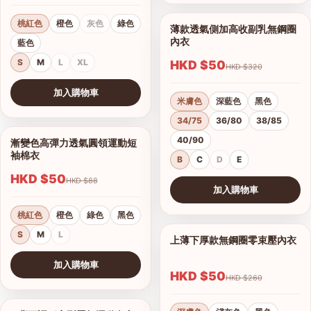
桃紅色
橙色
灰色
綠色
薄款透氣側加高收副乳無鋼圈
1/17
內衣
藍色
S
M
L
XL
HKD $50
HKD $320
加入購物車
米膚色
深藍色
黑色
查看圖片
34/75
36/80
38/85
40/90
漸變色高彈力透氣圓領運動短
1/15
袖棉衣
B
C
D
E
HKD $50
HKD $88
加入購物車
查看圖片
桃紅色
橙色
綠色
黑色
S
M
L
上薄下厚款無鋼圈零束壓內衣
1/12
港澳中文
加入購物車
English
HKD $50
HKD $260
查看圖片