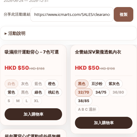
2026-06-24 — 2026-12-31
複製
分享此活動連結
▸
活動說明
查看圖片
吸濕排汗運動背心－7色可選
全蕾絲深V聚攏透氣內衣
1/9
1/8
HKD $50
HKD $50
HKD $188
HKD $198
白色
灰色
藍色
橙色
黑色
豆沙粉
紫灰色
紫色
黑色
綠色
桃紅色
32/70
34/75
36/80
S
M
L
XL
38/85
A B C 通杯
加入購物車
查看圖片
加入購物車
查看圖片
超包覆背心式運動或外搭無鋼