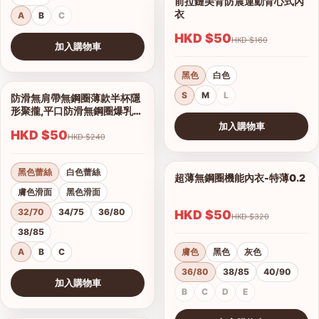
前拉鏈美背防震運動背心式內
1/7
衣
A
B
C
HKD $50
HKD $160
加入購物車
查看圖片
黑色
白色
S
M
L
防滑無肩帶無鋼圈薄款半杯隱
1/16
形聚攏,平口防滑無鋼圈爆乳內
衣
加入購物車
HKD $50
HKD $240
查看圖片
黑色蕾絲
白色蕾絲
超薄無鋼圈機能內衣-特薄0.2
1/21
膚色滑面
黑色滑面
32/70
34/75
36/80
HKD $50
HKD $320
38/85
A
B
C
膚色
黑色
灰色
36/80
38/85
40/90
加入購物車
B
C
D
E
查看圖片