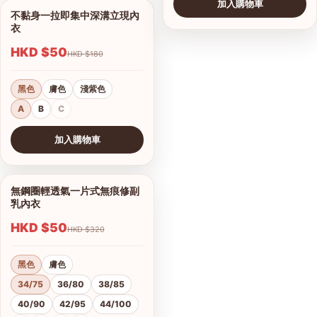
加入購物車
不黏身一拉即集中深溝立現內
1/8
衣
HKD $50
HKD $180
黑色
膚色
淺紫色
A
B
C
加入購物車
查看圖片
無鋼圈輕透氣一片式無痕修副
1/10
乳內衣
HKD $50
HKD $320
黑色
膚色
34/75
36/80
38/85
40/90
42/95
44/100