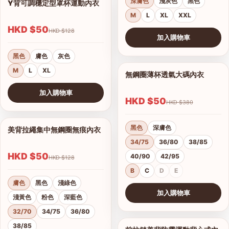
深膚色
淺灰色
黑色
Y背可調穩定型罩杯運動內衣
1/6
M
L
XL
XXL
HKD $50
HKD $128
加入購物車
查看圖片
黑色
膚色
灰色
M
L
XL
無鋼圈薄杯透氣大碼內衣
1/12
加入購物車
HKD $50
HKD $380
查看圖片
黑色
深膚色
美背拉繩集中無鋼圈無痕內衣
1/7
34/75
36/80
38/85
HKD $50
40/90
42/95
HKD $128
B
C
D
E
膚色
黑色
淺綠色
加入購物車
淺黃色
粉色
深藍色
查看圖片
32/70
34/75
36/80
38/85