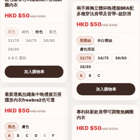
1/4
圈內衣
兩手捧胸立體杯晚禮服BRA配
1/12
多種穿法肩帶及背帶-超防滑
HKD $50
HKD $180
HKD $50
HKD $168
黑色
綠色
粉色
藍色
32/70
34/75
36/80
黑蕾絲
米白蕾絲
38/85
膚色滑面
A B C 通杯
32/70
34/75
36/80
38/85
加入購物車
A
B
C
查看圖片
加入購物車
最新透氣拉繩集中晚禮服百搭
1/6
查看圖片
隱形內衣freebra2色可選
HKD $50
專利杯新款肩帶可調整無鋼圈
HKD $198
1/9
內衣
黑色
膚色
HKD $50
HKD $320
A
B
C
D
E
F