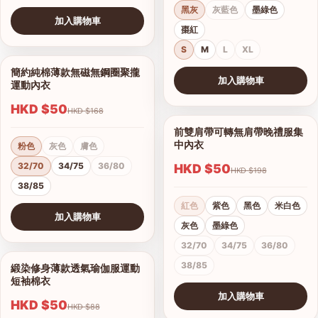
黑灰
灰藍色
墨綠色
加入購物車
棗紅
查看圖片
S
M
L
XL
簡約純棉薄款無磁無鋼圈聚攏
1/7
加入購物車
運動內衣
查看圖片
HKD $50
HKD $168
前雙肩帶可轉無肩帶晚禮服集
1/15
中內衣
粉色
灰色
膚色
32/70
34/75
36/80
HKD $50
HKD $198
38/85
紅色
紫色
黑色
米白色
加入購物車
灰色
墨綠色
查看圖片
32/70
34/75
36/80
38/85
緞染修身薄款透氣瑜伽服運動
1/17
短袖棉衣
加入購物車
HKD $50
HKD $88
查看圖片