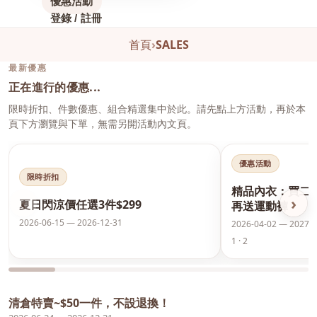
優惠活動
登錄 / 註冊
首頁
›
SALES
最新優惠
正在進行的優惠...
限時折扣、件數優惠、組合精選集中於此。請先點上方活動，再於本
頁下方瀏覽與下單，無需另開活動內文頁。
優惠活動
限時折扣
精品內衣：買二
‹
›
夏日閃涼價任選3件$299
再送運動褲
2026-06-15 — 2026-12-31
2026-04-02 — 2027-0
1 · 2
清倉特賣~$50一件，不設退換！