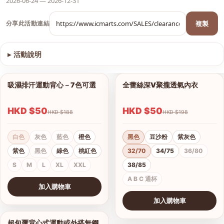
2026-06-24 — 2026-12-31
複製
分享此活動連結
▸
活動說明
查看圖片
吸濕排汗運動背心－7色可選
全蕾絲深V聚攏透氣內衣
1/9
1/8
HKD $50
HKD $50
HKD $188
HKD $198
白色
灰色
藍色
橙色
黑色
豆沙粉
紫灰色
紫色
黑色
綠色
桃紅色
32/70
34/75
36/80
S
M
L
XL
XXL
38/85
A B C 通杯
加入購物車
查看圖片
加入購物車
查看圖片
超包覆背心式運動或外搭無鋼