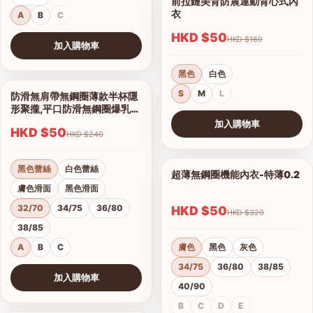
前拉鏈美背防震運動背心式內
1/7
衣
A
B
C
HKD $50
HKD $160
加入購物車
查看圖片
黑色
白色
S
M
L
防滑無肩帶無鋼圈薄款半杯隱
1/16
形聚攏,平口防滑無鋼圈爆乳內
衣
加入購物車
HKD $50
HKD $240
查看圖片
黑色蕾絲
白色蕾絲
超薄無鋼圈機能內衣-特薄0.2
1/21
膚色滑面
黑色滑面
32/70
34/75
36/80
HKD $50
HKD $320
38/85
A
B
C
膚色
黑色
灰色
34/75
36/80
38/85
加入購物車
40/90
查看圖片
B
C
D
E