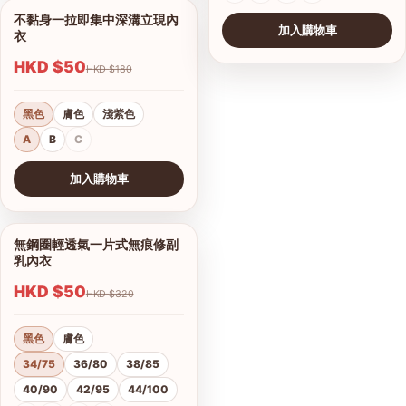
不黏身一拉即集中深溝立現內
1/8
加入購物車
衣
HKD $50
HKD $180
黑色
膚色
淺紫色
A
B
C
加入購物車
查看圖片
無鋼圈輕透氣一片式無痕修副
1/10
乳內衣
HKD $50
HKD $320
黑色
膚色
34/75
36/80
38/85
40/90
42/95
44/100