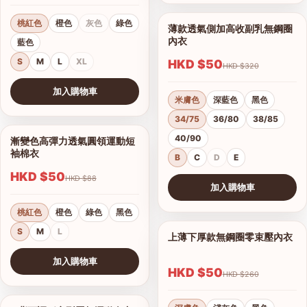
桃紅色
橙色
灰色
綠色
薄款透氣側加高收副乳無鋼圈
1/17
內衣
藍色
S
M
L
XL
HKD $50
HKD $320
加入購物車
米膚色
深藍色
黑色
查看圖片
34/75
36/80
38/85
40/90
漸變色高彈力透氣圓領運動短
1/15
袖棉衣
B
C
D
E
HKD $50
HKD $88
加入購物車
查看圖片
桃紅色
橙色
綠色
黑色
S
M
L
上薄下厚款無鋼圈零束壓內衣
1/12
港澳中文
加入購物車
English
HKD $50
HKD $260
查看圖片