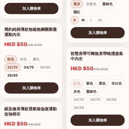
黑灰
灰藍色
墨綠色
加入購物車
棗紅
查看圖片
S
M
L
XL
簡約純棉薄款無磁無鋼圈聚攏
1/7
加入購物車
運動內衣
查看圖片
HKD $50
HKD $168
前雙肩帶可轉無肩帶晚禮服集
1/15
中內衣
粉色
灰色
膚色
32/70
34/75
36/80
HKD $50
HKD $198
38/85
紅色
紫色
黑色
米白色
加入購物車
灰色
墨綠色
查看圖片
32/70
34/75
36/80
38/85
緞染修身薄款透氣瑜伽服運動
1/17
短袖棉衣
加入購物車
HKD $50
HKD $88
查看圖片