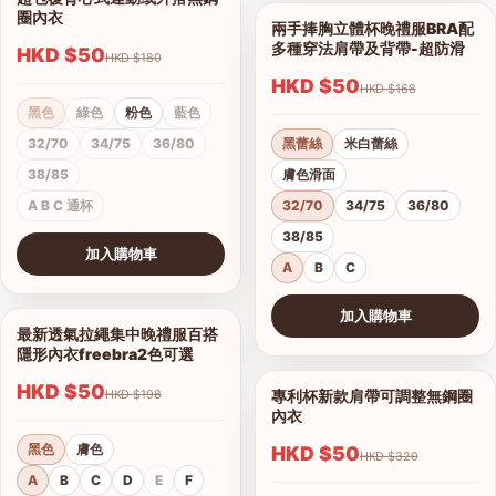
1/4
圈內衣
兩手捧胸立體杯晚禮服BRA配
1/12
多種穿法肩帶及背帶-超防滑
HKD $50
HKD $180
HKD $50
HKD $168
黑色
綠色
粉色
藍色
32/70
34/75
36/80
黑蕾絲
米白蕾絲
38/85
膚色滑面
A B C 通杯
32/70
34/75
36/80
38/85
加入購物車
A
B
C
查看圖片
加入購物車
最新透氣拉繩集中晚禮服百搭
1/6
查看圖片
隱形內衣freebra2色可選
HKD $50
專利杯新款肩帶可調整無鋼圈
HKD $198
1/9
內衣
黑色
膚色
HKD $50
HKD $320
A
B
C
D
E
F