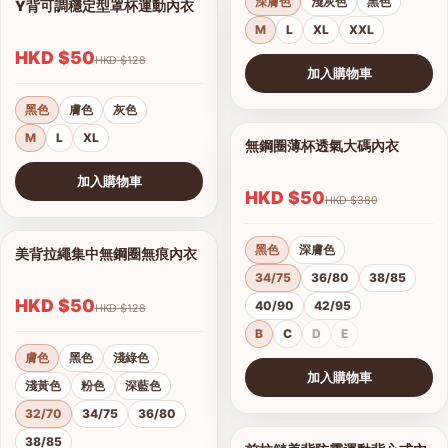
深膚色
淺灰色
黑色
Y背可調穩定型罩杯運動內衣
1/6
M
L
XL
XXL
HKD $50
HKD $128
加入購物車
查看圖片
黑色
膚色
灰色
M
L
XL
無鋼圈薄杯透氣大碼內衣
1/12
加入購物車
HKD $50
HKD $380
查看圖片
黑色
深膚色
美背拉繩集中無鋼圈無痕內衣
1/7
34/75
36/80
38/85
HKD $50
40/90
42/95
HKD $128
B
C
D
E
膚色
黑色
淺綠色
加入購物車
淺黃色
粉色
深藍色
查看圖片
32/70
34/75
36/80
38/85