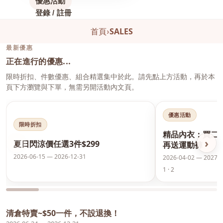
優惠活動
登錄 / 註冊
首頁
›
SALES
最新優惠
正在進行的優惠...
限時折扣、件數優惠、組合精選集中於此。請先點上方活動，再於本
頁下方瀏覽與下單，無需另開活動內文頁。
優惠活動
限時折扣
精品內衣：買二
‹
›
夏日閃涼價任選3件$299
再送運動褲
2026-06-15 — 2026-12-31
2026-04-02 — 2027-0
1 · 2
清倉特賣~$50一件，不設退換！