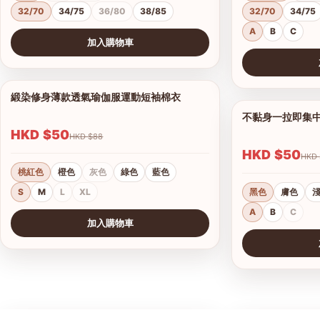
32/70
34/75
36/80
38/85
32/70
34/75
A
B
C
加入購物車
查看圖片
查看圖片
緞染修身薄款透氣瑜伽服運動短袖棉衣
1/17
不黏身一拉即集
HKD $50
HKD $88
HKD $50
桃紅色
橙色
灰色
綠色
藍色
S
M
L
XL
黑色
膚色
A
B
C
加入購物車
查看圖片
查看圖片