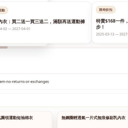
限時折扣
活動
特賣$168一件
內衣：買二送一買三送二，滿額再送運動褲
步！
4-02 — 2027-04-01
2025-03-13 — 2027
$299
氣圓領運動短袖棉衣
無鋼圈輕透氣一片式無痕修副乳內衣
1/15