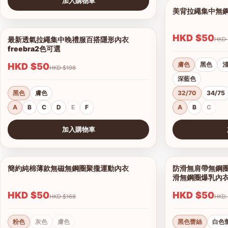
加入購物車
美背拉繩集中無
查看圖片
HKD $50
最新透氣拉繩集中晚禮服百搭隱形內衣
1/6
freebra2色可選
膚色
黑色
HKD $50
HKD $198
深藍色
黑色
膚色
32/70
34/75
A
B
C
D
E
F
A
B
C
加入購物車
查看圖片
查看圖片
簡約純棉薄款無磁無鋼圈聚攏運動內衣
防滑無肩帶無鋼圈
1/7
滑無鋼圈爆乳內
HKD $50
HKD $50
HKD $168
粉色
灰色
膚色
黑色蕾絲
白色