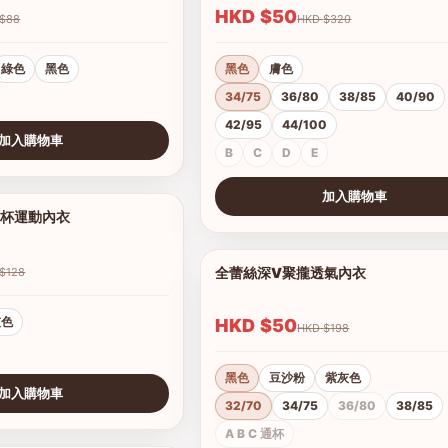
HKD $50
HKD $88
HKD $320
綠色
黑色
黑色
膚色
34/75
36/80
38/85
40/90
42/95
44/100
加入購物車
B
C
D
E
加入購物車
罩杯運動內衣
1/6
查看圖片
全蕾絲深V聚攏透氣內衣
HKD $128
灰色
HKD $50
HKD $198
黑色
豆沙粉
紫灰色
加入購物車
32/70
34/75
36/80
38/85
A B C 通杯