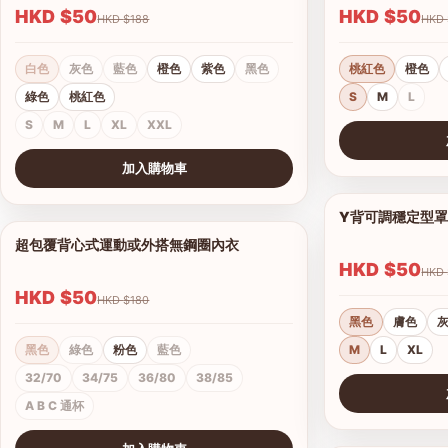
HKD $50
HKD $50
HKD $188
白色
灰色
藍色
橙色
紫色
黑色
桃紅色
橙色
綠色
桃紅色
S
M
L
S
M
L
XL
XXL
查看圖片
加入購物車
查看圖片
Y背可調穩定型
超包覆背心式運動或外搭無鋼圈內衣
1/4
HKD $50
HKD $50
HKD $180
黑色
膚色
黑色
綠色
粉色
藍色
M
L
XL
32/70
34/75
36/80
38/85
A B C 通杯
查看圖片