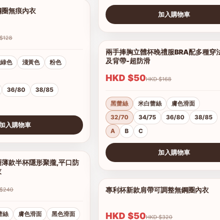
鋼圈無痕內衣
1/7
加入購物車
查看圖片
HKD $128
兩手捧胸立體杯晚禮服BRA配多種穿
及背帶-超防滑
淺綠色
淺黃色
粉色
HKD $50
HKD $168
36/80
38/85
黑蕾絲
米白蕾絲
膚色滑面
32/70
34/75
36/80
38/85
加入購物車
A
B
C
加入購物車
薄款半杯隱形聚攏,平口防
1/16
查看圖片
衣
專利杯新款肩帶可調整無鋼圈內衣
HKD $240
蕾絲
膚色滑面
黑色滑面
HKD $50
HKD $320