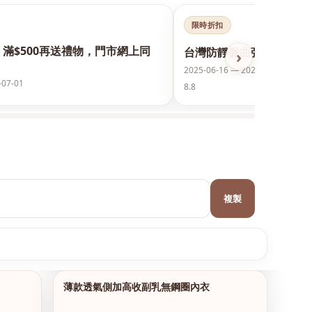
限時折扣
，滿$500再送禮物，門市網上同
台灣防靜脈曲張襪保護美腿
›
2025-06-16 — 2026-12-31
-07-01
8.8
複製
薄款透氣側加高收副乳無鋼圈內衣
1/10
1/17