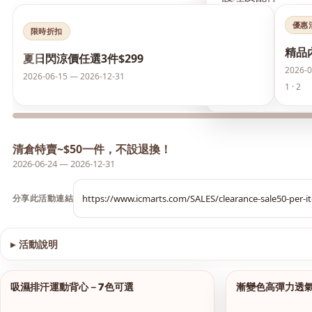
優惠
襪類
限時折扣
精品
‹
夏日閃涼價任選3件$299
護膚品
2026-0
2026-06-15 — 2026-12-31
1 · 2
夏日閃涼價 任選3件
清倉特賣~$50一件，不設退換！
2026-06-24 — 2026-12-31
分享此活動連結
▸
活動說明
查看圖片
吸濕排汗運動背心－7色可選
漸變色高彈力透
1/9