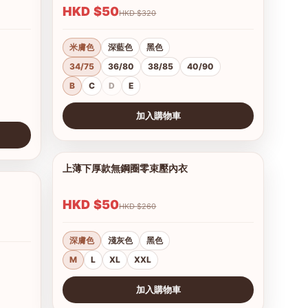
HKD $50
HKD $320
米膚色
深藍色
黑色
34/75
36/80
38/85
40/90
B
C
D
E
加入購物車
查看圖片
上薄下厚款無鋼圈零束壓內衣
1/12
1/8
HKD $50
HKD $260
深膚色
淺灰色
黑色
M
L
XL
XXL
加入購物車
查看圖片