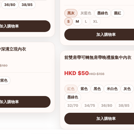
36/80
38/85
黑灰
灰藍色
墨綠色
棗紅
S
M
L
XL
加入購物車
加入購物車
查看圖片
中深溝立現內衣
1/8
前雙肩帶可轉無肩帶晚禮服集中內衣
HKD $180
HKD $50
HKD $198
淺紫色
紅色
紫色
黑色
米白色
灰色
墨綠色
加入購物車
32/70
34/75
36/80
38/85
加入購物車
查看圖片