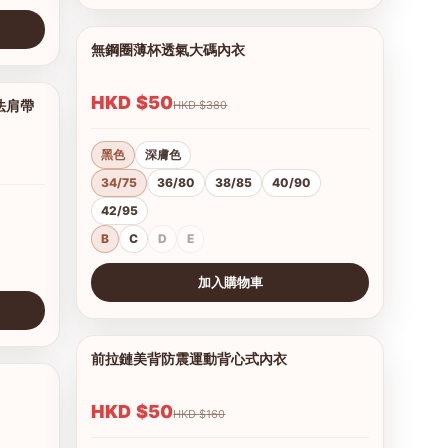
無鋼圈薄杯透氣大碼內衣
1/12
HKD $50
法肩帶
HKD $380
1/12
黑色
深膚色
34/75
36/80
38/85
40/90
42/95
B
C
D
E
加入購物車
查看圖片
前拉鏈美背防震運動背心式內衣
1/7
1/9
HKD $50
HKD $160