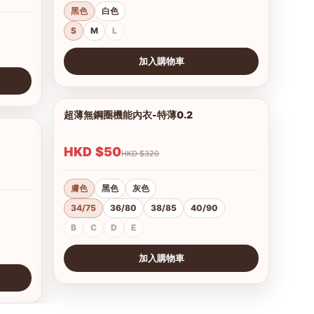
黑色
白色
S
M
L
加入購物車
查看圖片
超薄無鋼圈機能內衣-特薄0.2
1/21
1/15
HKD $50
HKD $320
膚色
黑色
灰色
34/75
36/80
38/85
40/90
B
C
D
E
加入購物車