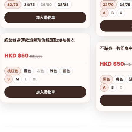
32/70
34/75
36/80
38/85
32/70
34/75
A
B
C
加入購物車
查看圖片
查看圖片
緞染修身薄款透氣瑜伽服運動短袖棉衣
1/17
不黏身一拉即集
HKD $50
HKD $88
HKD $50
桃紅色
橙色
灰色
綠色
藍色
S
M
L
XL
黑色
膚色
A
B
C
加入購物車
查看圖片
查看圖片