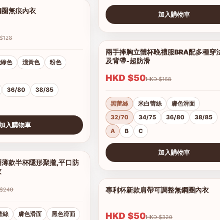
鋼圈無痕內衣
1/7
加入購物車
查看圖片
HKD $128
兩手捧胸立體杯晚禮服BRA配多種穿
及背帶-超防滑
淺綠色
淺黃色
粉色
HKD $50
HKD $168
36/80
38/85
黑蕾絲
米白蕾絲
膚色滑面
32/70
34/75
36/80
38/85
加入購物車
A
B
C
加入購物車
薄款半杯隱形聚攏,平口防
1/16
查看圖片
衣
專利杯新款肩帶可調整無鋼圈內衣
HKD $240
蕾絲
膚色滑面
黑色滑面
HKD $50
HKD $320