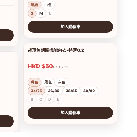
黑色
白色
S
M
L
加入購物車
查看圖片
超薄無鋼圈機能內衣-特薄0.2
1/21
1/15
HKD $50
HKD $320
膚色
黑色
灰色
34/75
36/80
38/85
40/90
B
C
D
E
加入購物車