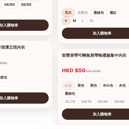
36/80
38/85
黑灰
灰藍色
墨綠色
棗紅
S
M
L
XL
加入購物車
加入購物車
查看圖片
中深溝立現內衣
1/8
前雙肩帶可轉無肩帶晚禮服集中內衣
HKD $180
HKD $50
HKD $198
淺紫色
紅色
紫色
黑色
米白色
灰色
墨綠色
加入購物車
32/70
34/75
36/80
38/85
加入購物車
查看圖片