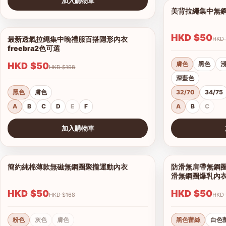
加入購物車
美背拉繩集中無
查看圖片
HKD $50
最新透氣拉繩集中晚禮服百搭隱形內衣
1/6
freebra2色可選
膚色
黑色
HKD $50
HKD $198
深藍色
黑色
膚色
32/70
34/75
A
B
C
D
E
F
A
B
C
加入購物車
查看圖片
查看圖片
簡約純棉薄款無磁無鋼圈聚攏運動內衣
防滑無肩帶無鋼圈
1/7
滑無鋼圈爆乳內
HKD $50
HKD $50
HKD $168
粉色
灰色
膚色
黑色蕾絲
白色