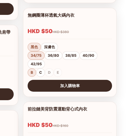
無鋼圈薄杯透氣大碼內衣
1/12
HKD $50
法肩帶
HKD $380
1/12
黑色
深膚色
34/75
36/80
38/85
40/90
42/95
B
C
D
E
加入購物車
查看圖片
前拉鏈美背防震運動背心式內衣
1/7
1/9
HKD $50
HKD $160