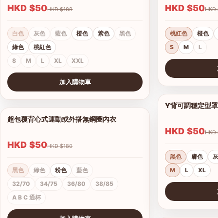
HKD $50
HKD $50
HKD $188
白色
灰色
藍色
橙色
紫色
黑色
桃紅色
橙色
綠色
桃紅色
S
M
L
S
M
L
XL
XXL
查看圖片
加入購物車
查看圖片
Y背可調穩定型
超包覆背心式運動或外搭無鋼圈內衣
1/4
HKD $50
HKD $50
HKD $180
黑色
膚色
黑色
綠色
粉色
藍色
M
L
XL
32/70
34/75
36/80
38/85
A B C 通杯
查看圖片