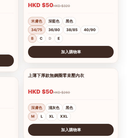
HKD $50
HKD $320
米膚色
深藍色
黑色
34/75
36/80
38/85
40/90
B
C
D
E
加入購物車
查看圖片
上薄下厚款無鋼圈零束壓內衣
1/12
1/8
HKD $50
HKD $260
深膚色
淺灰色
黑色
M
L
XL
XXL
加入購物車
查看圖片