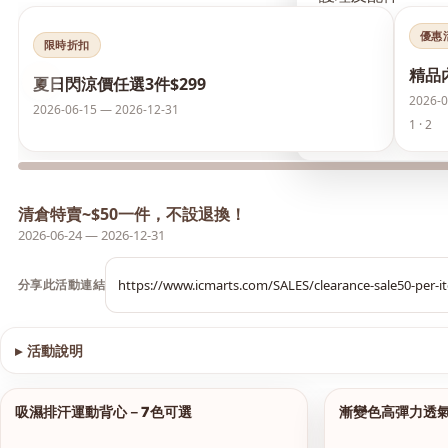
優惠
襪類
限時折扣
精品
‹
夏日閃涼價任選3件$299
護膚品
2026-0
2026-06-15 — 2026-12-31
1 · 2
夏日閃涼價 任選3件
清倉特賣~$50一件，不設退換！
2026-06-24 — 2026-12-31
分享此活動連結
▸
活動說明
查看圖片
吸濕排汗運動背心－7色可選
漸變色高彈力透
1/9