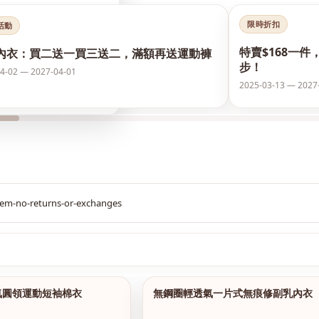
限時折扣
活動
特賣$168一件
內衣：買二送一買三送二，滿額再送運動褲
步！
4-02 — 2027-04-01
2025-03-13 — 2027
$299
氣圓領運動短袖棉衣
無鋼圈輕透氣一片式無痕修副乳內衣
1/15