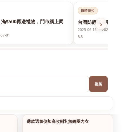
限時折扣
，滿$500再送禮物，門市網上同
台灣防靜脈曲張襪保護美腿
›
2025-06-16 — 2026-12-31
-07-01
8.8
複製
薄款透氣側加高收副乳無鋼圈內衣
1/10
1/17