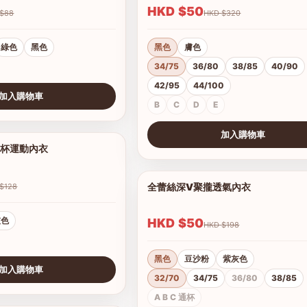
HKD $50
HKD $88
HKD $320
綠色
黑色
黑色
膚色
34/75
36/80
38/85
40/90
42/95
44/100
加入購物車
B
C
D
E
加入購物車
罩杯運動內衣
1/6
查看圖片
全蕾絲深V聚攏透氣內衣
HKD $128
灰色
HKD $50
HKD $198
黑色
豆沙粉
紫灰色
加入購物車
32/70
34/75
36/80
38/85
A B C 通杯