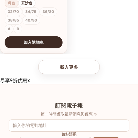
膚色
豆沙色
32/70
34/75
36/80
38/85
40/90
A
B
加入購物車
查看圖片
載入更多
尽享9折优惠
x
訂閱電子報
第一時間獲取最新消息與優惠 ✨
偏好語系