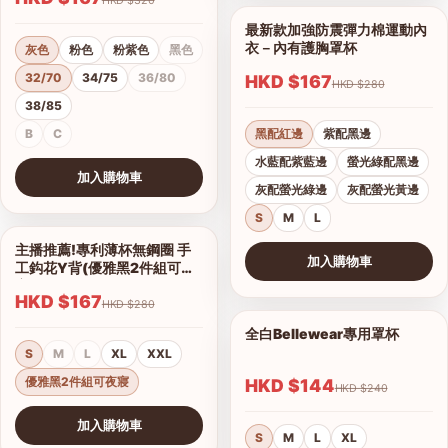
最新款加強防震彈力棉運動內
1/11
衣－內有護胸罩杯
灰色
粉色
粉紫色
黑色
32/70
34/75
36/80
HKD $167
HKD $280
38/85
B
C
黑配紅邊
紫配黑邊
水藍配紫藍邊
螢光綠配黑邊
加入購物車
灰配螢光綠邊
灰配螢光黃邊
查看圖片
S
M
L
主播推薦!專利薄杯無鋼圈 手
1/2
加入購物車
工鈎花Y背(優雅黑2件組可夜
查看圖片
寢)
HKD $167
HKD $280
全白Bellewear專用罩杯
1/3
S
M
L
XL
XXL
優雅黑2件組可夜寢
HKD $144
HKD $240
加入購物車
S
M
L
XL
查看圖片