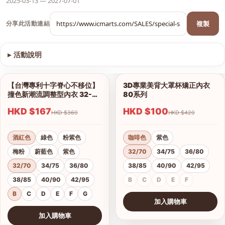
2025-03-13 — 2027-07-01
複製
分享此活動連結
▸
活動說明
查看圖片
【台灣專利十字脊心不移位】
3D專業美背大罩杯矯正內衣
1/12
1/6
撞色新潮流調整型內衣 32-42
80系列
B、C、D、E、F、G杯
HKD $167
HKD $100
HKD $360
HKD $420
酒紅色
綠色
粉紫色
咖啡色
紫色
梅粉
蔚藍色
紫色
32/70
34/75
36/80
32/70
34/75
36/80
38/85
40/90
42/95
38/85
40/90
42/95
B
C
D
E
F
B
C
D
E
F
G
加入購物車
查看圖片
加入購物車