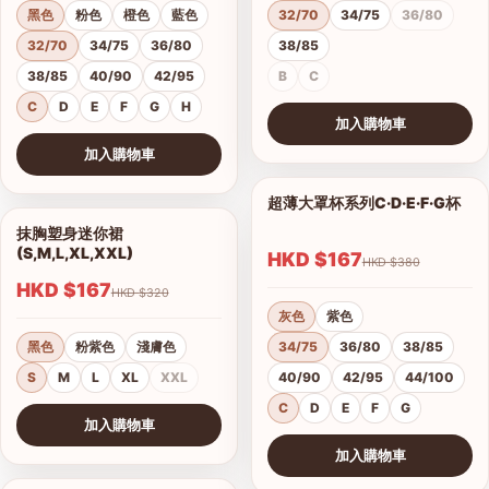
黑色
粉色
橙色
藍色
32/70
34/75
36/80
32/70
34/75
36/80
38/85
38/85
40/90
42/95
B
C
C
D
E
F
G
H
加入購物車
查看圖片
加入購物車
查看圖片
超薄大罩杯系列C·D·E·F·G杯
1/12
抹胸塑身迷你裙
1/4
(S,M,L,XL,XXL)
HKD $167
HKD $380
HKD $167
HKD $320
灰色
紫色
黑色
粉紫色
淺膚色
34/75
36/80
38/85
S
M
L
XL
XXL
40/90
42/95
44/100
C
D
E
F
G
加入購物車
查看圖片
加入購物車
查看圖片