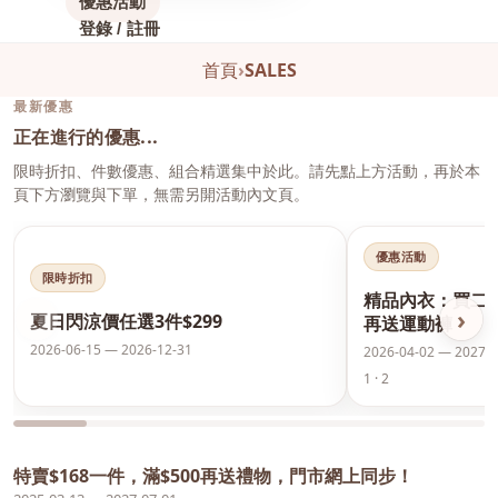
優惠活動
登錄 / 註冊
首頁
›
SALES
最新優惠
正在進行的優惠...
限時折扣、件數優惠、組合精選集中於此。請先點上方活動，再於本
頁下方瀏覽與下單，無需另開活動內文頁。
優惠活動
限時折扣
精品內衣：買二
‹
›
夏日閃涼價任選3件$299
再送運動褲
2026-06-15 — 2026-12-31
2026-04-02 — 2027-0
1 · 2
特賣$168一件，滿$500再送禮物，門市網上同步！