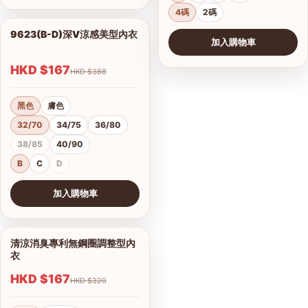
4碼
2碼
9623(B-D)深V涼感美型內衣
1/2
加入購物車
HKD $167
HKD $388
黑色
膚色
32/70
34/75
36/80
38/85
40/90
B
C
D
加入購物車
查看圖片
清涼消臭專利無鋼圈調整型內
1/9
衣
HKD $167
HKD $320