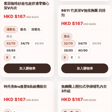
素面咖啡紗超包超舒適零雞心
1/14
深V內衣
9611 竹炭深V無痕胸圍 四排
1/7
扣
HKD $167
HKD $320
HKD $167
HKD $480
淺紫色
藍色
深紫色
黑色
黑色
32/70
34/75
36/80
32/70
34/75
36/80
38/85
38/85
40/90
B
C
B
C
D
加入購物車
加入購物車
查看圖片
查看圖片
時尚美Bra激塑S曲線機能衣
無鋼圈上開扣式孕婦哺乳內衣
1/2
1/3
3件組
HKD $167
HKD $167
港澳中文
HKD $260
HKD $280
English