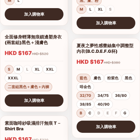
M
L
黑、膚、粉
M
L
XL
S
加入購物車
查看圖片
加入購物車
查看圖片
全面修身輕薄無痕鎖邊塑身衣
1/10
(兩套組)黑色＋淺膚色
夏夜之夢性感蕾絲集中調整型
1/15
內衣(B.C.D.E.F.G杯)
HKD $167
HKD $520
HKD $167
HKD $380
S
M
L
XL
XXL
XXXL
藍色
膚色
粉紫色
黑色
二套組黑色＋膚色＋內褲
啡金色
32/70
34/75
36/80
加入購物車
38/85
40/90
查看圖片
B
C
D
E
F
G
素面咖啡紗吸濕排汗無痕 T－
1/17
加入購物車
Shirt Bra
查看圖片
HKD $167
HKD $320