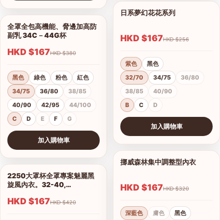
查看圖片
日系夢幻花花系列
1/11
全罩全包高機能、脅邊加高防
1/5
副乳 34C－44G杯
HKD $167
HKD $256
HKD $167
HKD $380
紫色
黑色
黑色
綠色
粉色
紅色
32/70
34/75
36/80
34/75
36/80
38/85
38/85
40/90
40/90
42/95
44/100
B
C
D
C
D
E
F
G
加入購物車
查看圖片
加入購物車
查看圖片
挪威森林集中調整型內衣
1/15
2250大罩杯全罩專案魅麗黑
1/14
旋風內衣。32-40,
HKD $167
HKD $320
C.D.E.F.G.H罩
HKD $167
HKD $420
深藍色
膚色
黑色