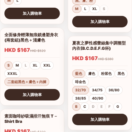
M
L
黑、膚、粉
M
L
XL
S
加入購物車
查看圖片
加入購物車
查看圖片
全面修身輕薄無痕鎖邊塑身衣
1/10
(兩套組)黑色＋淺膚色
夏夜之夢性感蕾絲集中調整型
1/15
內衣(B.C.D.E.F.G杯)
HKD $167
HKD $520
HKD $167
HKD $380
S
M
L
XL
XXL
XXXL
藍色
膚色
粉紫色
黑色
二套組黑色＋膚色＋內褲
啡金色
32/70
34/75
36/80
加入購物車
38/85
40/90
查看圖片
B
C
D
E
F
G
素面咖啡紗吸濕排汗無痕 T－
1/17
加入購物車
Shirt Bra
查看圖片
HKD $167
HKD $320