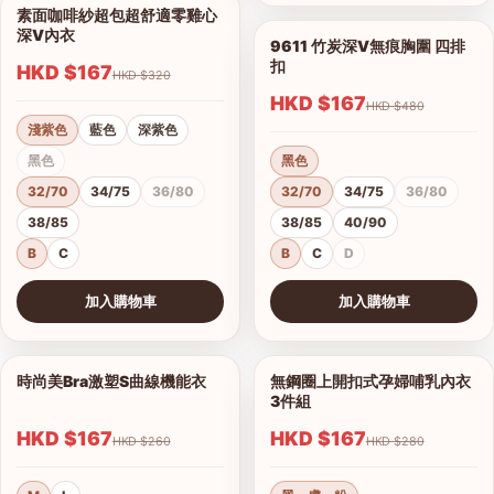
素面咖啡紗超包超舒適零雞心
1/14
深V內衣
9611 竹炭深V無痕胸圍 四排
1/7
扣
HKD $167
HKD $320
HKD $167
HKD $480
淺紫色
藍色
深紫色
黑色
黑色
32/70
34/75
36/80
32/70
34/75
36/80
38/85
38/85
40/90
B
C
B
C
D
加入購物車
加入購物車
查看圖片
查看圖片
時尚美Bra激塑S曲線機能衣
無鋼圈上開扣式孕婦哺乳內衣
1/2
1/3
3件組
HKD $167
HKD $167
港澳中文
HKD $260
HKD $280
English