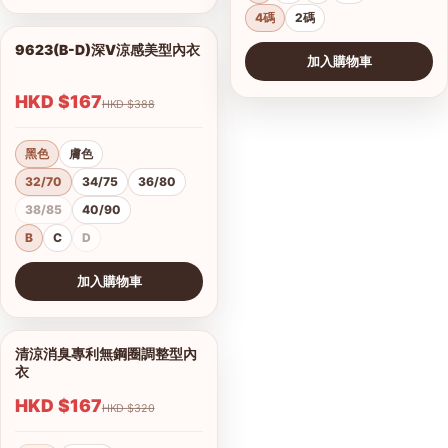
4碼
2碼
9623(B-D)深V涼感美型內衣
1/2
加入購物車
HKD $167
HKD $388
黑色
膚色
32/70
34/75
36/80
38/85
40/90
B
C
D
加入購物車
查看圖片
清涼消臭專利無鋼圈調整型內
1/9
衣
HKD $167
HKD $320