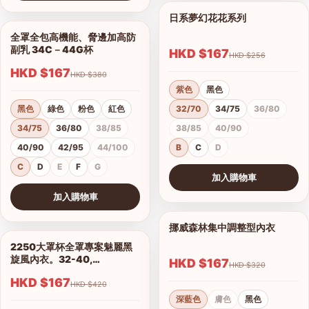
查看圖片
日系夢幻花花系列
1/11
全罩全包高機能、脅邊加高防
1/5
副乳 34C－44G杯
HKD $167
HKD $256
HKD $167
HKD $380
紫色
黑色
黑色
綠色
粉色
紅色
32/70
34/75
36/80
34/75
36/80
38/85
38/85
40/90
40/90
42/95
44/100
B
C
D
C
D
E
F
G
加入購物車
查看圖片
加入購物車
查看圖片
挪威森林集中調整型內衣
1/15
2250大罩杯全罩專案魅麗黑
1/14
旋風內衣。32-40,
HKD $167
HKD $320
C.D.E.F.G.H罩
HKD $167
HKD $420
深藍色
膚色
黑色