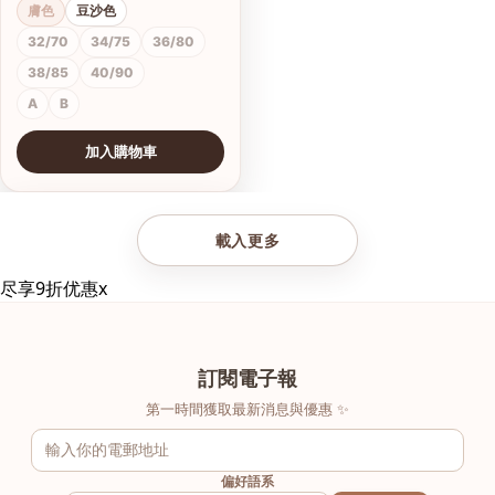
膚色
豆沙色
32/70
34/75
36/80
38/85
40/90
A
B
加入購物車
查看圖片
載入更多
尽享9折优惠
x
訂閱電子報
第一時間獲取最新消息與優惠 ✨
偏好語系