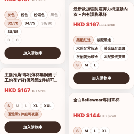
最新款加強防震彈力棉運動內
1/11
衣－內有護胸罩杯
灰色
粉色
粉紫色
黑色
32/70
34/75
36/80
HKD $167
HKD $280
38/85
B
C
黑配紅邊
紫配黑邊
水藍配紫藍邊
螢光綠配黑邊
加入購物車
灰配螢光綠邊
灰配螢光黃邊
查看圖片
S
M
L
主播推薦!專利薄杯無鋼圈 手
1/2
加入購物車
工鈎花Y背(優雅黑2件組可夜
查看圖片
寢)
HKD $167
HKD $280
全白Bellewear專用罩杯
1/3
S
M
L
XL
XXL
優雅黑2件組可夜寢
HKD $144
HKD $240
加入購物車
S
M
L
XL
查看圖片