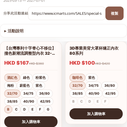
2025-03-13 — 2027-07-01
複製
分享此活動連結
▸
活動說明
查看圖片
【台灣專利十字脊心不移位】
3D專業美背大罩杯矯正內衣
1/12
1/6
撞色新潮流調整型內衣 32-42
80系列
B、C、D、E、F、G杯
HKD $167
HKD $100
HKD $360
HKD $420
酒紅色
綠色
粉紫色
咖啡色
紫色
梅粉
蔚藍色
紫色
32/70
34/75
36/80
32/70
34/75
36/80
38/85
40/90
42/95
38/85
40/90
42/95
B
C
D
E
F
B
C
D
E
F
G
加入購物車
查看圖片
加入購物車