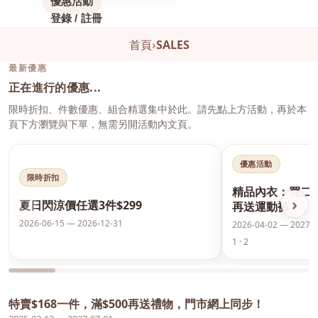
優惠活動
登錄 / 註冊
首頁
›
SALES
最新優惠
正在進行的優惠...
限時折扣、件數優惠、組合精選集中於此。請先點上方活動，再於本
頁下方瀏覽與下單，無需另開活動內文頁。
優惠活動
限時折扣
精品內衣：買二
‹
›
夏日閃涼價任選3件$299
再送運動褲
2026-06-15 — 2026-12-31
2026-04-02 — 2027-0
1 · 2
特賣$168一件，滿$500再送禮物，門市網上同步！