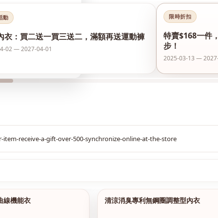
限時折扣
活動
特賣$168一件
內衣：買二送一買三送二，滿額再送運動褲
步！
4-02 — 2027-04-01
2025-03-13 — 2027
$299
S曲線機能衣
清涼消臭專利無鋼圈調整型內衣
1/2