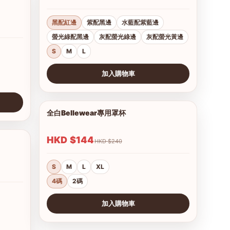
黑配紅邊
紫配黑邊
水藍配紫藍邊
螢光綠配黑邊
灰配螢光綠邊
灰配螢光黃邊
S
M
L
加入購物車
查看圖片
全白Bellewear專用罩杯
1/3
HKD $144
HKD $240
1/12
S
M
L
XL
4碼
2碼
加入購物車