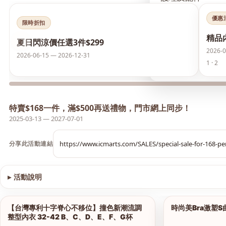
優惠
襪類
限時折扣
精品
‹
夏日閃涼價任選3件$299
護膚品
2026-0
2026-06-15 — 2026-12-31
1 · 2
夏日閃涼價 任選3件
特賣$168一件，滿$500再送禮物，門市網上同步！
2025-03-13 — 2027-07-01
分享此活動連結
▸
活動說明
查看圖片
【台灣專利十字脊心不移位】撞色新潮流調
時尚美Bra激塑
1/12
整型內衣 32-42 B、C、D、E、F、G杯