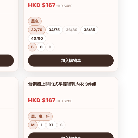
HKD $167
HKD $480
黑色
32/70
34/75
36/80
38/85
40/90
B
C
D
加入購物車
查看圖片
無鋼圈上開扣式孕婦哺乳內衣 3件組
1/6
1/3
HKD $167
HKD $280
黑、膚、粉
M
L
XL
S