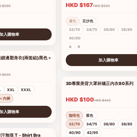
HKD $167
HKD $260
HKD $320
膚色
豆沙色
32/70
34/75
36/80
38/85
加入購物車
40/90
A
B
鎖邊塑身衣(兩套組)黑色＋
1/10
加入購物車
查看圖片
HKD $520
3D專業美背大罩杯矯正內衣80系列
L
XXL
XXXL
＋內褲
HKD $100
HKD $420
加入購物車
咖啡色
紫色
32/70
34/75
36/80
38/85
40/90
42/95
痕 T－Shirt Bra
1/17