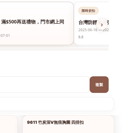
限時折扣
，滿$500再送禮物，門市網上同
台灣防靜脈曲張襪保護美腿
›
2025-06-16 — 2026-12-31
-07-01
8.8
複製
9611 竹炭深V無痕胸圍 四排扣
1/9
1/7