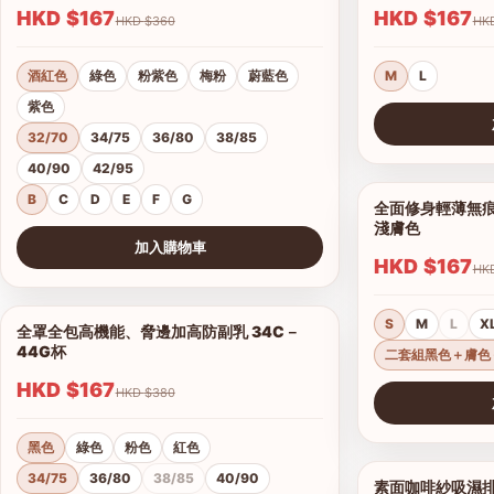
HKD $167
HKD $167
HKD $360
酒紅色
綠色
粉紫色
梅粉
蔚藍色
M
L
紫色
32/70
34/75
36/80
38/85
查看圖片
40/90
42/95
B
C
D
E
F
G
全面修身輕薄無痕
淺膚色
加入購物車
HKD $167
查看圖片
S
M
L
X
全罩全包高機能、脅邊加高防副乳 34C－
1/5
44G杯
二套組黑色＋膚色
HKD $167
HKD $380
查看圖片
黑色
綠色
粉色
紅色
34/75
36/80
38/85
40/90
素面咖啡紗吸濕排汗無