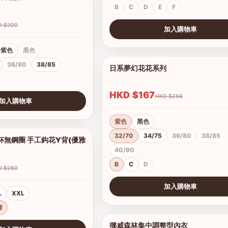
B
C
D
E
F
HKD $320
加入購物車
查看圖片
粉紫色
黑色
36/80
38/85
日系夢幻花花系列
HKD $167
HKD $256
加入購物車
紫色
黑色
32/70
34/75
36/80
38/85
杯無鋼圈 手工鈎花Y背(優雅
1/2
40/90
B
C
D
HKD $280
加入購物車
L
XXL
查看圖片
寢
挪威森林集中調整型內衣