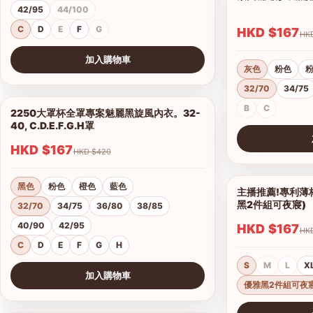
42/95
44/100
C
D
E
F
G
HKD $167
加入購物車
灰色
粉色
查看圖片
32/70
34/75
B
C
2250大罩杯全罩專案魅麗黑旋風內衣。32-
1/14
40, C.D.E.F.G.H罩
HKD $167
HKD $420
查看圖片
黑色
粉色
橙色
藍色
主播推薦!專利薄
黑2件組可夜寢)
32/70
34/75
36/80
38/85
40/90
42/95
HKD $167
C
D
E
F
G
H
S
M
L
X
加入購物車
優雅黑2件組可夜
查看圖片