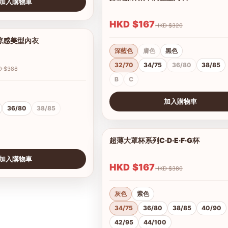
加入購物車
HKD $167
HKD $320
V涼感美型內衣
1/2
深藍色
膚色
黑色
32/70
34/75
36/80
38/85
HKD $388
B
C
加入購物車
36/80
38/85
查看圖片
超薄大罩杯系列C·D·E·F·G杯
加入購物車
HKD $167
HKD $380
灰色
紫色
34/75
36/80
38/85
40/90
42/95
44/100