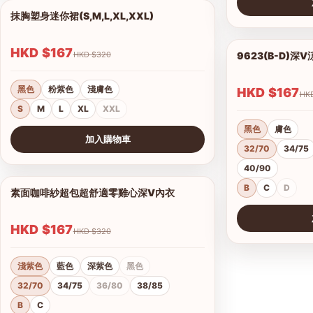
抹胸塑身迷你裙(S,M,L,XL,XXL)
1/4
查看圖片
HKD $167
HKD $320
9623(B-D)深
黑色
粉紫色
淺膚色
HKD $167
S
M
L
XL
XXL
黑色
膚色
加入購物車
32/70
34/75
查看圖片
40/90
B
C
D
素面咖啡紗超包超舒適零雞心深V內衣
1/14
HKD $167
HKD $320
淺紫色
藍色
深紫色
黑色
32/70
34/75
36/80
38/85
B
C