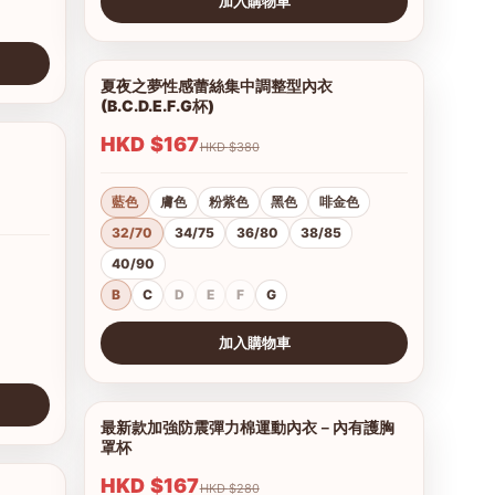
加入購物車
查看圖片
夏夜之夢性感蕾絲集中調整型內衣
1/15
(B.C.D.E.F.G杯)
HKD $167
HKD $380
1/11
藍色
膚色
粉紫色
黑色
啡金色
32/70
34/75
36/80
38/85
40/90
B
C
D
E
F
G
加入購物車
查看圖片
最新款加強防震彈力棉運動內衣－內有護胸
1/11
罩杯
HKD $167
HKD $280
1/15