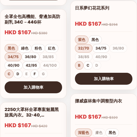
查看圖片
日系夢幻花花系列
1/11
全罩全包高機能、脅邊加高防
1/5
副乳 34C－44G杯
HKD $167
HKD $256
HKD $167
HKD $380
紫色
黑色
黑色
綠色
粉色
紅色
32/70
34/75
36/80
34/75
36/80
38/85
38/85
40/90
40/90
42/95
44/100
B
C
D
C
D
E
F
G
加入購物車
查看圖片
加入購物車
查看圖片
挪威森林集中調整型內衣
1/15
2250大罩杯全罩專案魅麗黑
1/14
旋風內衣。32-40,
HKD $167
HKD $320
C.D.E.F.G.H罩
HKD $167
HKD $420
深藍色
膚色
黑色