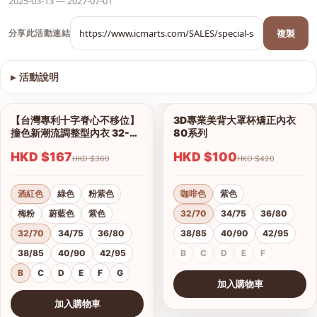
2025-03-13 — 2027-07-01
複製
分享此活動連結
▸
活動說明
查看圖片
【台灣專利十字脊心不移位】
3D專業美背大罩杯矯正內衣
1/12
1/6
撞色新潮流調整型內衣 32-42
80系列
B、C、D、E、F、G杯
HKD $167
HKD $100
HKD $360
HKD $420
酒紅色
綠色
粉紫色
咖啡色
紫色
梅粉
蔚藍色
紫色
32/70
34/75
36/80
32/70
34/75
36/80
38/85
40/90
42/95
38/85
40/90
42/95
B
C
D
E
F
B
C
D
E
F
G
加入購物車
查看圖片
加入購物車