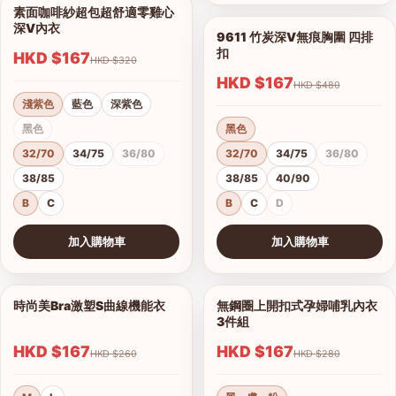
素面咖啡紗超包超舒適零雞心
1/14
深V內衣
9611 竹炭深V無痕胸圍 四排
1/7
扣
HKD $167
HKD $320
HKD $167
HKD $480
淺紫色
藍色
深紫色
黑色
黑色
32/70
34/75
36/80
32/70
34/75
36/80
38/85
38/85
40/90
B
C
B
C
D
加入購物車
加入購物車
查看圖片
查看圖片
時尚美Bra激塑S曲線機能衣
無鋼圈上開扣式孕婦哺乳內衣
1/2
1/3
3件組
HKD $167
HKD $167
港澳中文
HKD $260
HKD $280
English