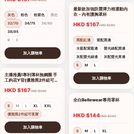
最新款加強防震彈力棉運動內
1/11
衣－內有護胸罩杯
灰色
粉色
粉紫色
黑色
32/70
34/75
36/80
HKD $167
HKD $280
38/85
B
C
黑配紅邊
紫配黑邊
水藍配紫藍邊
螢光綠配黑邊
加入購物車
灰配螢光綠邊
灰配螢光黃邊
查看圖片
S
M
L
主播推薦!專利薄杯無鋼圈 手
1/2
加入購物車
工鈎花Y背(優雅黑2件組可夜
查看圖片
寢)
HKD $167
HKD $280
全白Bellewear專用罩杯
1/3
S
M
L
XL
XXL
優雅黑2件組可夜寢
HKD $144
HKD $240
加入購物車
S
M
L
XL
查看圖片