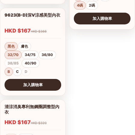
4碼
2碼
9623(B-D)深V涼感美型內衣
1/2
加入購物車
HKD $167
HKD $388
黑色
膚色
32/70
34/75
36/80
38/85
40/90
B
C
D
加入購物車
查看圖片
清涼消臭專利無鋼圈調整型內
1/9
衣
HKD $167
HKD $320