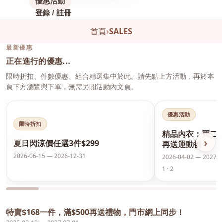
優惠活動
登錄 / 註冊
首頁
›
SALES
最新優惠
正在進行的優惠...
限時折扣、件數優惠、組合精選集中於此。請先點上方活動，再於本
頁下方瀏覽與下單，無需另開活動內文頁。
優惠活動
限時折扣
精品內衣：買二
‹
›
夏日閃涼價任選3件$299
再送運動褲
2026-06-15 — 2026-12-31
2026-04-02 — 2027-0
1 · 2
特賣$168一件，滿$500再送禮物，門市網上同步！