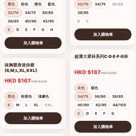
黑色
粉色
橙色
藍色
32/70
34/75
36/80
32/70
34/75
36/80
38/85
38/85
40/90
42/95
B
C
C
D
E
F
G
H
加入購物車
查看圖片
加入購物車
查看圖片
超薄大罩杯系列C·D·E·F·G杯
1/12
抹胸塑身迷你裙
1/4
(S,M,L,XL,XXL)
HKD $167
HKD $380
HKD $167
HKD $320
灰色
紫色
黑色
粉紫色
淺膚色
34/75
36/80
38/85
S
M
L
XL
XXL
40/90
42/95
44/100
C
D
E
F
G
加入購物車
查看圖片
加入購物車
查看圖片