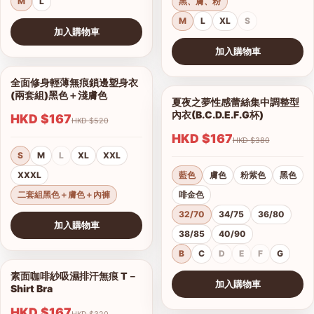
M
L
黑、膚、粉
M
L
XL
S
加入購物車
查看圖片
加入購物車
查看圖片
全面修身輕薄無痕鎖邊塑身衣
1/10
(兩套組)黑色＋淺膚色
夏夜之夢性感蕾絲集中調整型
1/15
內衣(B.C.D.E.F.G杯)
HKD $167
HKD $520
HKD $167
HKD $380
S
M
L
XL
XXL
XXXL
藍色
膚色
粉紫色
黑色
二套組黑色＋膚色＋內褲
啡金色
32/70
34/75
36/80
加入購物車
38/85
40/90
查看圖片
B
C
D
E
F
G
素面咖啡紗吸濕排汗無痕 T－
1/17
加入購物車
Shirt Bra
查看圖片
HKD $167
HKD $320