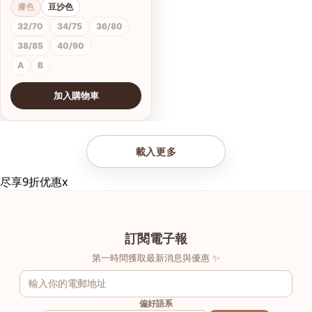
膚色
豆沙色
32/70
34/75
36/80
38/85
40/90
A
B
加入購物車
查看圖片
載入更多
尽享9折优惠
x
訂閱電子報
第一時間獲取最新消息與優惠 ✨
偏好語系