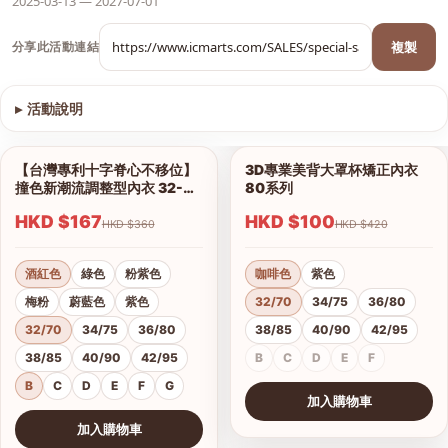
2025-03-13 — 2027-07-01
複製
分享此活動連結
▸
活動說明
查看圖片
【台灣專利十字脊心不移位】
3D專業美背大罩杯矯正內衣
1/12
1/6
撞色新潮流調整型內衣 32-42
80系列
B、C、D、E、F、G杯
HKD $167
HKD $100
HKD $360
HKD $420
酒紅色
綠色
粉紫色
咖啡色
紫色
梅粉
蔚藍色
紫色
32/70
34/75
36/80
32/70
34/75
36/80
38/85
40/90
42/95
38/85
40/90
42/95
B
C
D
E
F
B
C
D
E
F
G
加入購物車
查看圖片
加入購物車