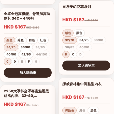
查看圖片
日系夢幻花花系列
1/11
全罩全包高機能、脅邊加高防
1/5
副乳 34C－44G杯
HKD $167
HKD $256
HKD $167
HKD $380
紫色
黑色
黑色
綠色
粉色
紅色
32/70
34/75
36/80
34/75
36/80
38/85
38/85
40/90
40/90
42/95
44/100
B
C
D
C
D
E
F
G
加入購物車
查看圖片
加入購物車
查看圖片
挪威森林集中調整型內衣
1/15
2250大罩杯全罩專案魅麗黑
1/14
旋風內衣。32-40,
HKD $167
HKD $320
C.D.E.F.G.H罩
HKD $167
HKD $420
深藍色
膚色
黑色