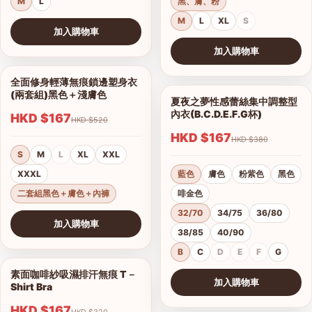
M
L
黑、膚、粉
M
L
XL
S
加入購物車
查看圖片
加入購物車
查看圖片
全面修身輕薄無痕鎖邊塑身衣
1/10
(兩套組)黑色＋淺膚色
夏夜之夢性感蕾絲集中調整型
1/15
內衣(B.C.D.E.F.G杯)
HKD $167
HKD $520
HKD $167
HKD $380
S
M
L
XL
XXL
XXXL
藍色
膚色
粉紫色
黑色
二套組黑色＋膚色＋內褲
啡金色
32/70
34/75
36/80
加入購物車
38/85
40/90
查看圖片
B
C
D
E
F
G
素面咖啡紗吸濕排汗無痕 T－
1/17
加入購物車
Shirt Bra
查看圖片
HKD $167
HKD $320