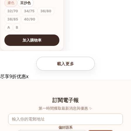
膚色
豆沙色
32/70
34/75
36/80
38/85
40/90
A
B
加入購物車
查看圖片
載入更多
尽享9折优惠
x
訂閱電子報
第一時間獲取最新消息與優惠 ✨
偏好語系