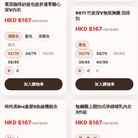
素面咖啡紗超包超舒適零雞心
1/14
深V內衣
9611 竹炭深V無痕胸圍 四排
1/7
扣
HKD $167
HKD $320
HKD $167
HKD $480
淺紫色
藍色
深紫色
黑色
黑色
32/70
34/75
36/80
32/70
34/75
36/80
38/85
38/85
40/90
B
C
B
C
D
加入購物車
加入購物車
查看圖片
查看圖片
時尚美Bra激塑S曲線機能衣
無鋼圈上開扣式孕婦哺乳內衣
1/2
1/3
3件組
HKD $167
HKD $167
港澳中文
HKD $260
HKD $280
English