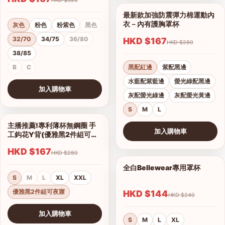
最新款加強防震彈力棉運動內
1/11
衣－內有護胸罩杯
灰色
粉色
粉紫色
黑色
32/70
34/75
36/80
HKD $167
HKD $280
38/85
B
C
黑配紅邊
紫配黑邊
水藍配紫藍邊
螢光綠配黑邊
加入購物車
灰配螢光綠邊
灰配螢光黃邊
查看圖片
S
M
L
主播推薦!專利薄杯無鋼圈 手
1/2
加入購物車
工鈎花Y背(優雅黑2件組可夜
查看圖片
寢)
HKD $167
HKD $280
全白Bellewear專用罩杯
1/3
S
M
L
XL
XXL
優雅黑2件組可夜寢
HKD $144
HKD $240
加入購物車
S
M
L
XL
查看圖片