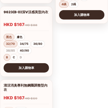
4碼
2碼
9623(B-D)深V涼感美型內衣
1/2
加入購物車
HKD $167
HKD $388
黑色
膚色
32/70
34/75
36/80
38/85
40/90
B
C
D
加入購物車
查看圖片
清涼消臭專利無鋼圈調整型內
1/9
衣
HKD $167
HKD $320