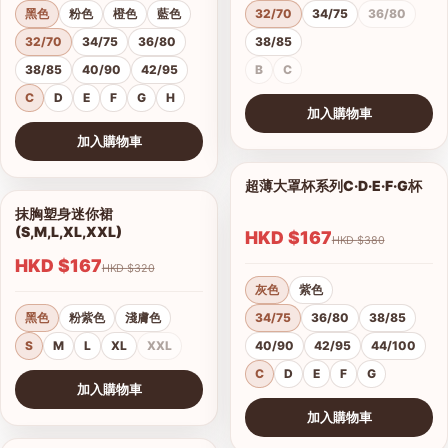
黑色
粉色
橙色
藍色
32/70
34/75
36/80
32/70
34/75
36/80
38/85
38/85
40/90
42/95
B
C
C
D
E
F
G
H
加入購物車
查看圖片
加入購物車
查看圖片
超薄大罩杯系列C·D·E·F·G杯
1/12
抹胸塑身迷你裙
1/4
(S,M,L,XL,XXL)
HKD $167
HKD $380
HKD $167
HKD $320
灰色
紫色
黑色
粉紫色
淺膚色
34/75
36/80
38/85
S
M
L
XL
XXL
40/90
42/95
44/100
C
D
E
F
G
加入購物車
查看圖片
加入購物車
查看圖片