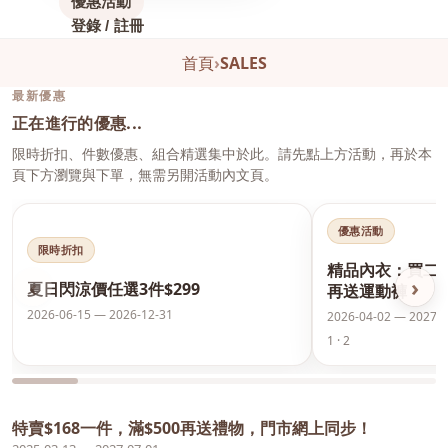
優惠活動
登錄 / 註冊
首頁
›
SALES
最新優惠
正在進行的優惠...
限時折扣、件數優惠、組合精選集中於此。請先點上方活動，再於本
頁下方瀏覽與下單，無需另開活動內文頁。
優惠活動
限時折扣
精品內衣：買二
‹
›
夏日閃涼價任選3件$299
再送運動褲
2026-06-15 — 2026-12-31
2026-04-02 — 2027-0
1 · 2
特賣$168一件，滿$500再送禮物，門市網上同步！