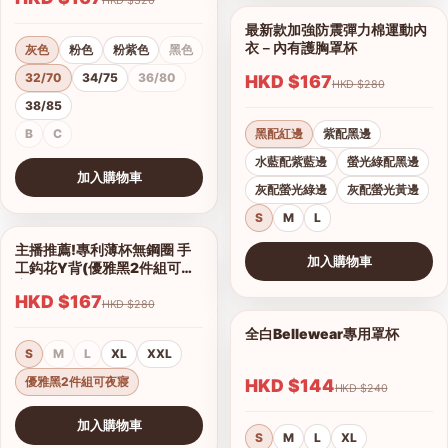
最新款加強防震彈力棉運動內
1/11
衣－內有護胸罩杯
灰色
粉色
粉紫色
黑色
32/70
34/75
36/80
HKD $167
HKD $280
38/85
B
C
黑配紅邊
紫配黑邊
水藍配紫藍邊
螢光綠配黑邊
加入購物車
灰配螢光綠邊
灰配螢光黃邊
查看圖片
S
M
L
主播推薦!專利薄杯無鋼圈 手
1/2
加入購物車
工鈎花Y背(優雅黑2件組可夜
查看圖片
寢)
HKD $167
HKD $280
全白Bellewear專用罩杯
1/3
S
M
L
XL
XXL
優雅黑2件組可夜寢
HKD $144
HKD $240
加入購物車
S
M
L
XL
查看圖片