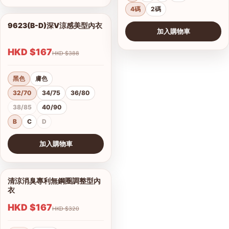
4碼
2碼
9623(B-D)深V涼感美型內衣
1/2
加入購物車
HKD $167
HKD $388
黑色
膚色
32/70
34/75
36/80
38/85
40/90
B
C
D
加入購物車
查看圖片
清涼消臭專利無鋼圈調整型內
1/9
衣
HKD $167
HKD $320