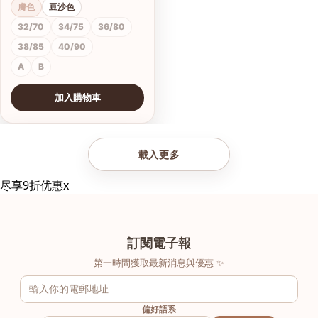
膚色
豆沙色
32/70
34/75
36/80
38/85
40/90
A
B
加入購物車
查看圖片
載入更多
尽享9折优惠
x
訂閱電子報
第一時間獲取最新消息與優惠 ✨
偏好語系