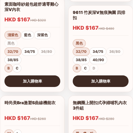
素面咖啡紗超包超舒適零雞心
1/14
深V內衣
9611 竹炭深V無痕胸圍 四排
1/7
扣
HKD $167
HKD $320
HKD $167
HKD $480
淺紫色
藍色
深紫色
黑色
黑色
32/70
34/75
36/80
32/70
34/75
36/80
38/85
38/85
40/90
B
C
B
C
D
加入購物車
加入購物車
查看圖片
查看圖片
時尚美Bra激塑S曲線機能衣
無鋼圈上開扣式孕婦哺乳內衣
1/2
1/3
3件組
HKD $167
HKD $167
港澳中文
HKD $260
HKD $280
English