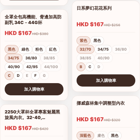
查看圖片
日系夢幻花花系列
1/11
全罩全包高機能、脅邊加高防
1/5
副乳 34C－44G杯
HKD $167
HKD $256
HKD $167
HKD $380
紫色
黑色
黑色
綠色
粉色
紅色
32/70
34/75
36/80
34/75
36/80
38/85
38/85
40/90
40/90
42/95
44/100
B
C
D
C
D
E
F
G
加入購物車
查看圖片
加入購物車
查看圖片
挪威森林集中調整型內衣
1/15
2250大罩杯全罩專案魅麗黑
1/14
旋風內衣。32-40,
HKD $167
HKD $320
C.D.E.F.G.H罩
HKD $167
HKD $420
深藍色
膚色
黑色