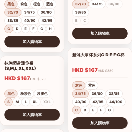
黑色
粉色
橙色
藍色
32/70
34/75
36/80
32/70
34/75
36/80
38/85
38/85
40/90
42/95
B
C
C
D
E
F
G
H
加入購物車
查看圖片
加入購物車
查看圖片
超薄大罩杯系列C·D·E·F·G杯
1/12
抹胸塑身迷你裙
1/4
(S,M,L,XL,XXL)
HKD $167
HKD $380
HKD $167
HKD $320
灰色
紫色
黑色
粉紫色
淺膚色
34/75
36/80
38/85
S
M
L
XL
XXL
40/90
42/95
44/100
C
D
E
F
G
加入購物車
查看圖片
加入購物車
查看圖片