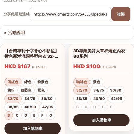
2025-03-13 — 2027-07-01
複製
分享此活動連結
▸
活動說明
查看圖片
【台灣專利十字脊心不移位】
3D專業美背大罩杯矯正內衣
1/12
1/6
撞色新潮流調整型內衣 32-42
80系列
B、C、D、E、F、G杯
HKD $167
HKD $100
HKD $360
HKD $420
酒紅色
綠色
粉紫色
咖啡色
紫色
梅粉
蔚藍色
紫色
32/70
34/75
36/80
32/70
34/75
36/80
38/85
40/90
42/95
38/85
40/90
42/95
B
C
D
E
F
B
C
D
E
F
G
加入購物車
查看圖片
加入購物車