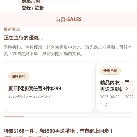
優惠活動
登錄 / 註冊
首頁
›
SALES
最新優惠
正在進行的優惠...
限時折扣、件數優惠、組合精選集中於此。請先點上方活動，再於本
頁下方瀏覽與下單，無需另開活動內文頁。
優惠活動
限時折扣
精品內衣：買二
‹
›
夏日閃涼價任選3件$299
再送運動褲
2026-06-15 — 2026-12-31
2026-04-02 — 2027-0
1 · 2
特賣$168一件，滿$500再送禮物，門市網上同步！