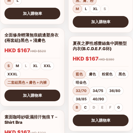
M
L
黑、膚、粉
M
L
XL
S
加入購物車
查看圖片
加入購物車
查看圖片
全面修身輕薄無痕鎖邊塑身衣
1/10
(兩套組)黑色＋淺膚色
夏夜之夢性感蕾絲集中調整型
1/15
內衣(B.C.D.E.F.G杯)
HKD $167
HKD $520
HKD $167
HKD $380
S
M
L
XL
XXL
XXXL
藍色
膚色
粉紫色
黑色
二套組黑色＋膚色＋內褲
啡金色
32/70
34/75
36/80
加入購物車
38/85
40/90
查看圖片
B
C
D
E
F
G
素面咖啡紗吸濕排汗無痕 T－
1/17
加入購物車
Shirt Bra
查看圖片
HKD $167
HKD $320