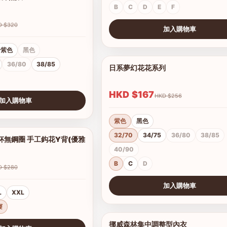
B
C
D
E
F
HKD $320
加入購物車
查看圖片
粉紫色
黑色
36/80
38/85
日系夢幻花花系列
HKD $167
HKD $256
加入購物車
紫色
黑色
32/70
34/75
36/80
38/85
杯無鋼圈 手工鈎花Y背(優雅
1/2
40/90
B
C
D
HKD $280
加入購物車
L
XXL
查看圖片
寢
挪威森林集中調整型內衣