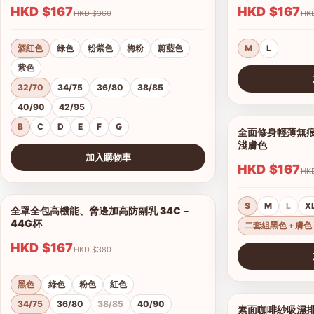
HKD $167
HKD $167
HKD $360
酒紅色
綠色
粉紫色
梅粉
蔚藍色
M
L
紫色
32/70
34/75
36/80
38/85
查看圖片
40/90
42/95
B
C
D
E
F
G
全面修身輕薄無痕
淺膚色
加入購物車
HKD $167
查看圖片
S
M
L
X
全罩全包高機能、脅邊加高防副乳 34C－
1/5
44G杯
二套組黑色＋膚色
HKD $167
HKD $380
查看圖片
黑色
綠色
粉色
紅色
34/75
36/80
38/85
40/90
素面咖啡紗吸濕排汗無