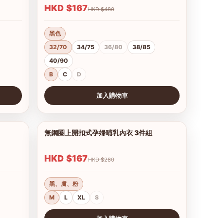
HKD $167
HKD $480
黑色
32/70
34/75
36/80
38/85
40/90
B
C
D
加入購物車
查看圖片
無鋼圈上開扣式孕婦哺乳內衣 3件組
1/6
1/3
HKD $167
HKD $280
黑、膚、粉
M
L
XL
S