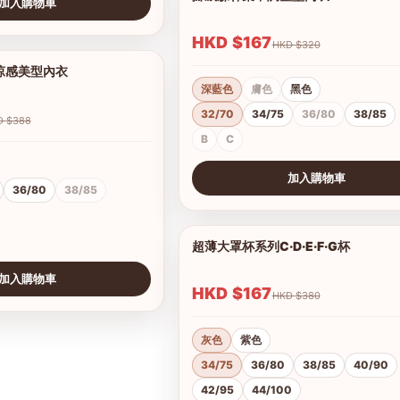
加入購物車
HKD $167
HKD $320
V涼感美型內衣
1/2
深藍色
膚色
黑色
32/70
34/75
36/80
38/85
HKD $388
B
C
加入購物車
36/80
38/85
查看圖片
超薄大罩杯系列C·D·E·F·G杯
加入購物車
HKD $167
HKD $380
灰色
紫色
34/75
36/80
38/85
40/90
42/95
44/100