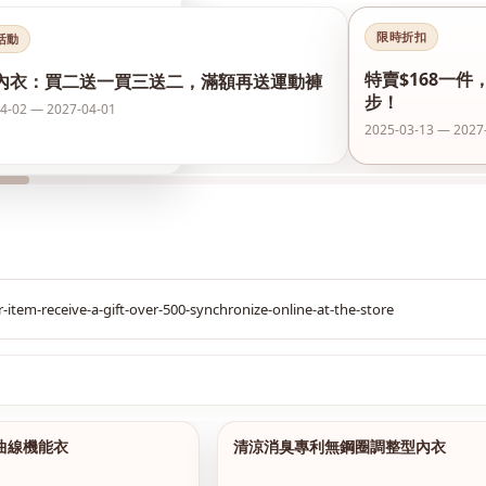
限時折扣
活動
特賣$168一件
內衣：買二送一買三送二，滿額再送運動褲
步！
4-02 — 2027-04-01
2025-03-13 — 2027
$299
S曲線機能衣
清涼消臭專利無鋼圈調整型內衣
1/2