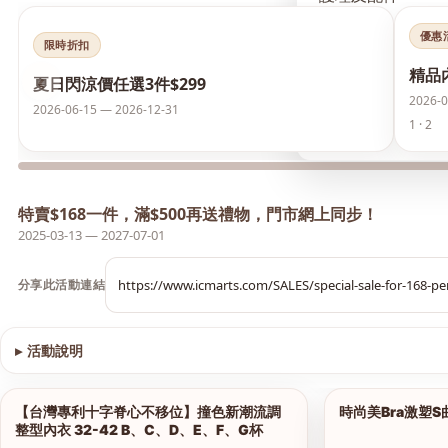
優惠
襪類
限時折扣
精品
‹
夏日閃涼價任選3件$299
護膚品
2026-0
2026-06-15 — 2026-12-31
1 · 2
夏日閃涼價 任選3件
特賣$168一件，滿$500再送禮物，門市網上同步！
2025-03-13 — 2027-07-01
分享此活動連結
▸
活動說明
查看圖片
【台灣專利十字脊心不移位】撞色新潮流調
時尚美Bra激塑
1/12
整型內衣 32-42 B、C、D、E、F、G杯