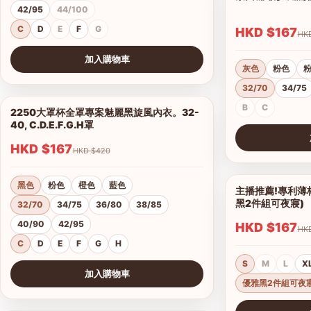
42/95
44/100
C
D
E
F
G
HKD $167
加入購物車
灰色
粉色
查看圖片
32/70
34/75
B
C
2250大罩杯全罩專案魅麗黑旋風內衣。32-
1/14
40, C.D.E.F.G.H罩
HKD $167
HKD $420
查看圖片
黑色
粉色
橙色
藍色
主播推薦!專利薄
黑2件組可夜寢)
32/70
34/75
36/80
38/85
40/90
42/95
HKD $167
C
D
E
F
G
H
S
M
L
X
加入購物車
優雅黑2件組可夜
查看圖片