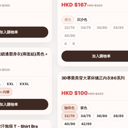
HKD $167
HKD $260
HKD $320
膚色
豆沙色
32/70
34/75
36/80
38/85
加入購物車
40/90
A
B
鎖邊塑身衣(兩套組)黑色＋
1/10
加入購物車
查看圖片
HKD $520
3D專業美背大罩杯矯正內衣80系列
L
XXL
XXXL
＋內褲
HKD $100
HKD $420
加入購物車
咖啡色
紫色
32/70
34/75
36/80
38/85
40/90
42/95
痕 T－Shirt Bra
1/17