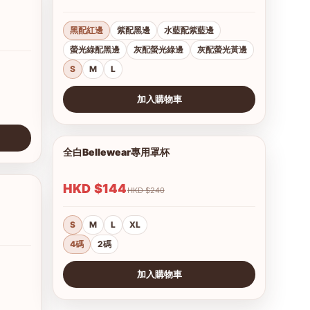
黑配紅邊
紫配黑邊
水藍配紫藍邊
螢光綠配黑邊
灰配螢光綠邊
灰配螢光黃邊
S
M
L
加入購物車
查看圖片
全白Bellewear專用罩杯
1/3
HKD $144
HKD $240
1/12
S
M
L
XL
4碼
2碼
加入購物車