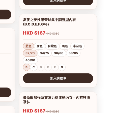
加入購物車
查看圖片
夏夜之夢性感蕾絲集中調整型內衣
1/15
(B.C.D.E.F.G杯)
HKD $167
HKD $380
1/11
藍色
膚色
粉紫色
黑色
啡金色
32/70
34/75
36/80
38/85
40/90
B
C
D
E
F
G
加入購物車
查看圖片
最新款加強防震彈力棉運動內衣－內有護胸
1/11
罩杯
HKD $167
HKD $280
1/15