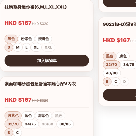
抹胸塑身迷你裙(S,M,L,XL,XXL)
1/4
查看圖片
HKD $167
HKD $320
9623(B-D)深
黑色
粉紫色
淺膚色
HKD $167
S
M
L
XL
XXL
黑色
膚色
加入購物車
32/70
34/75
查看圖片
40/90
B
C
D
素面咖啡紗超包超舒適零雞心深V內衣
1/14
HKD $167
HKD $320
淺紫色
藍色
深紫色
黑色
32/70
34/75
36/80
38/85
B
C