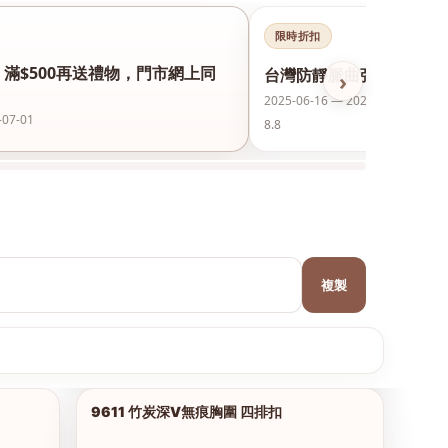
限時折扣
，滿$500再送禮物，門市網上同
台灣防靜脈曲張襪保護美腿
›
2025-06-16 — 2026-12-31
-07-01
8.8
複製
9611 竹炭深V無痕胸圍 四排扣
1/9
1/7