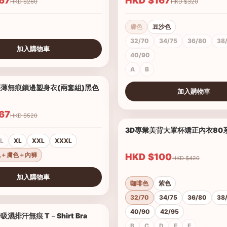
$167
HKD $167
HKD $260
HKD $320
膚色
豆沙色
32/70
34/75
36/80
38
加入購物車
40/90
A
B
薄無痕鎖邊塑身衣(兩套組)黑色
1/10
加入購物車
查看圖片
$167
HKD $520
3D專業美背大罩杯矯正內衣80
L
XL
XXL
XXXL
色＋膚色＋內褲
HKD $100
HKD $420
加入購物車
咖啡色
紫色
32/70
34/75
36/80
38
40/90
42/95
濕排汗無痕 T－Shirt Bra
1/17
B
C
D
E
F