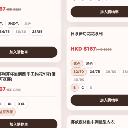
$167
HKD $320
加入購物車
查看圖片
色
粉紫色
黑色
34/75
36/80
38/85
日系夢幻花花系列
HKD $167
HKD $256
加入購物車
紫色
黑色
32/70
34/75
36/80
38
專利薄杯無鋼圈 手工鈎花Y背(優
1/2
可夜寢)
40/90
B
C
D
$167
HKD $280
加入購物車
L
XL
XXL
查看圖片
組可夜寢
挪威森林集中調整型內衣
加入購物車