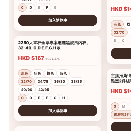
C
D
E
F
G
HKD 
加入購物車
灰色
粉
查看圖片
32/70
B
C
2250大罩杯全罩專案魅麗黑旋風內衣。
1/14
32-40, C.D.E.F.G.H罩
HKD $167
HKD $420
查看圖片
黑色
粉色
橙色
藍色
主播推薦!
雅黑2件組
32/70
34/75
36/80
38/85
40/90
42/95
HKD 
C
D
E
F
G
H
S
M
加入購物車
優雅黑2件
查看圖片