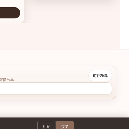
前往粉專
穿搭分享。
拒絕
接受