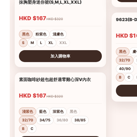
抹胸塑身迷你裙(S,M,L,XL,XXL)
1/4
查看圖片
HKD $167
HKD $320
9623(B
黑色
粉紫色
淺膚色
HKD 
S
M
L
XL
XXL
黑色
膚
加入購物車
32/70
查看圖片
40/90
B
C
素面咖啡紗超包超舒適零雞心深V內衣
1/14
HKD $167
HKD $320
淺紫色
藍色
深紫色
黑色
32/70
34/75
36/80
38/85
B
C