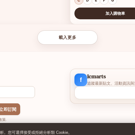
C
D
E
F
G
加入購物車
查看圖片
載入更多
Icmarts
f
追蹤最新貼文、活動資訊與
立即訂閱
策.
分析。您可選擇接受或拒絕分析類 Cookie。