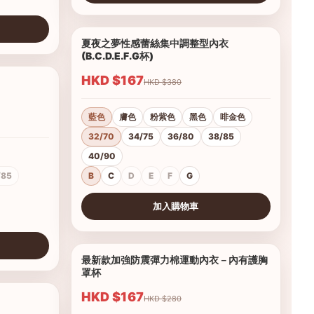
查看圖片
夏夜之夢性感蕾絲集中調整型內衣
1/15
(B.C.D.E.F.G杯)
HKD $167
HKD $380
1/11
藍色
膚色
粉紫色
黑色
啡金色
32/70
34/75
36/80
38/85
40/90
/85
B
C
D
E
F
G
加入購物車
查看圖片
最新款加強防震彈力棉運動內衣－內有護胸
1/11
罩杯
HKD $167
HKD $280
1/15