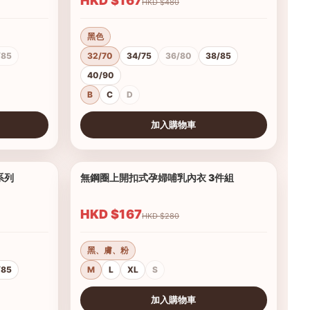
HKD $167
HKD $480
黑色
/85
32/70
34/75
36/80
38/85
40/90
B
C
D
加入購物車
查看圖片
系列
無鋼圈上開扣式孕婦哺乳內衣 3件組
1/6
1/3
HKD $167
HKD $280
黑、膚、粉
/85
M
L
XL
S
加入購物車