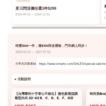
‹
夏日閃涼價任選3件$299
2
2026-06-15 — 2026-12-31
1
特賣$168一件，滿$500再送禮物，門市網上同步！
2025-03-13 — 2027-07-01
分享此活動連結
▸
活動說明
查看圖片
【台灣專利十字脊心不移位】撞色新潮流調
時尚美Br
1/12
整型內衣 32-42 B、C、D、E、F、G杯