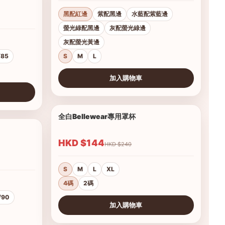
黑配紅邊
紫配黑邊
水藍配紫藍邊
螢光綠配黑邊
灰配螢光綠邊
灰配螢光黃邊
/85
S
M
L
加入購物車
查看圖片
全白Bellewear專用罩杯
1/3
1/12
HKD $144
HKD $240
S
M
L
XL
4碼
2碼
/90
加入購物車