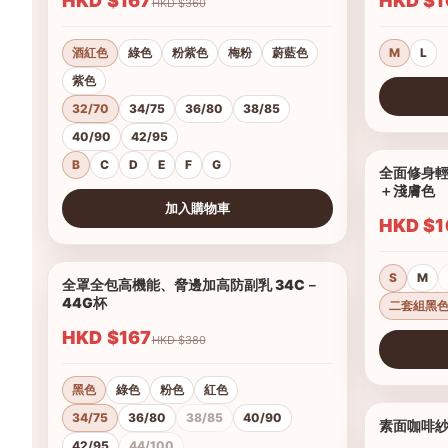
HKD $167
HKD 
HKD $360
酒紅色
綠色
粉紫色
梅粉
蔚藍色
M
L
紫色
32/70
34/75
36/80
38/85
查看圖片
40/90
42/95
B
C
D
E
F
G
全面修身輕
＋淺膚色
加入購物車
HKD 
查看圖片
S
M
全罩全包高機能、脅邊加高防副乳 34C－
1/5
44G杯
二套組黑
HKD $167
HKD $380
查看圖片
黑色
綠色
粉色
紅色
34/75
36/80
38/85
40/90
素面咖啡紗吸
42/95
44/100