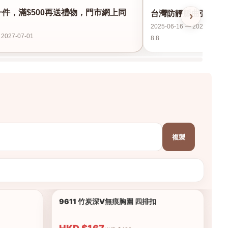
8一件，滿$500再送禮物，門市網上同
台灣防靜脈曲張襪保護
›
2025-06-16 — 2026-12-31
 2027-07-01
8.8
複製
9611 竹炭深V無痕胸圍 四排扣
1/9
1/7