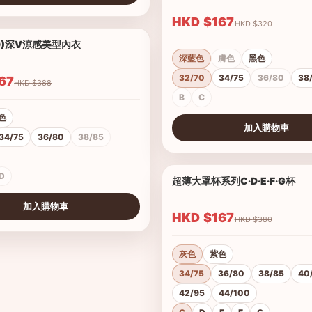
HKD $167
HKD $320
-D)深V涼感美型內衣
1/2
深藍色
膚色
黑色
32/70
34/75
36/80
38
$167
HKD $388
B
C
色
加入購物車
34/75
36/80
38/85
查看圖片
D
超薄大罩杯系列C·D·E·F·G杯
加入購物車
HKD $167
HKD $380
灰色
紫色
34/75
36/80
38/85
40
42/95
44/100