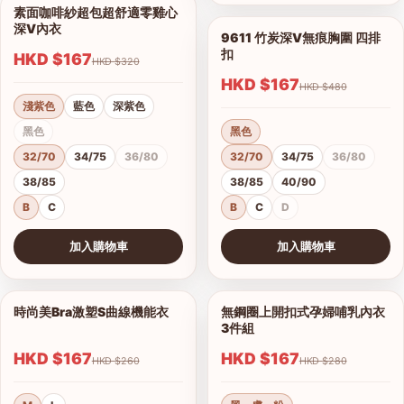
素面咖啡紗超包超舒適零雞心
1/14
深V內衣
9611 竹炭深V無痕胸圍 四排
1/7
扣
HKD $167
HKD $320
HKD $167
HKD $480
淺紫色
藍色
深紫色
黑色
黑色
32/70
34/75
36/80
32/70
34/75
36/80
38/85
38/85
40/90
B
C
B
C
D
加入購物車
加入購物車
查看圖片
查看圖片
時尚美Bra激塑S曲線機能衣
無鋼圈上開扣式孕婦哺乳內衣
1/2
1/3
3件組
HKD $167
HKD $167
港澳中文
HKD $260
HKD $280
English