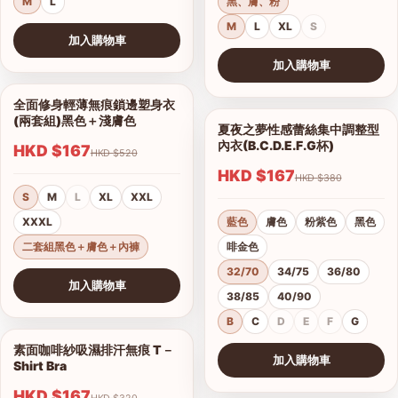
M
L
黑、膚、粉
M
L
XL
S
加入購物車
查看圖片
加入購物車
查看圖片
全面修身輕薄無痕鎖邊塑身衣
1/10
(兩套組)黑色＋淺膚色
夏夜之夢性感蕾絲集中調整型
1/15
內衣(B.C.D.E.F.G杯)
HKD $167
HKD $520
HKD $167
HKD $380
S
M
L
XL
XXL
XXXL
藍色
膚色
粉紫色
黑色
二套組黑色＋膚色＋內褲
啡金色
32/70
34/75
36/80
加入購物車
38/85
40/90
查看圖片
B
C
D
E
F
G
素面咖啡紗吸濕排汗無痕 T－
1/17
加入購物車
Shirt Bra
查看圖片
HKD $167
HKD $320