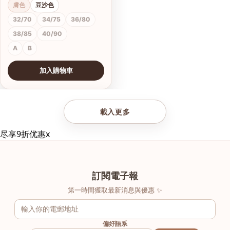
膚色
豆沙色
32/70
34/75
36/80
38/85
40/90
A
B
加入購物車
查看圖片
載入更多
尽享9折优惠
x
訂閱電子報
第一時間獲取最新消息與優惠 ✨
偏好語系