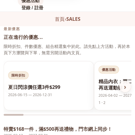
優惠活動
登錄 / 註冊
首頁
›
SALES
最新優惠
正在進行的優惠...
限時折扣、件數優惠、組合精選集中於此。請先點上方活動，再於本
頁下方瀏覽與下單，無需另開活動內文頁。
優惠活動
限時折扣
精品內衣：買二
‹
›
夏日閃涼價任選3件$299
再送運動褲
2026-06-15 — 2026-12-31
2026-04-02 — 2027-0
1 · 2
特賣$168一件，滿$500再送禮物，門市網上同步！