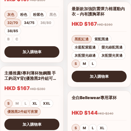
最新款加強防震彈力棉運動內
1/11
衣－內有護胸罩杯
灰色
粉色
粉紫色
黑色
32/70
34/75
36/80
HKD $167
HKD $280
38/85
B
C
黑配紅邊
紫配黑邊
水藍配紫藍邊
螢光綠配黑邊
加入購物車
灰配螢光綠邊
灰配螢光黃邊
查看圖片
S
M
L
主播推薦!專利薄杯無鋼圈 手
1/2
加入購物車
工鈎花Y背(優雅黑2件組可夜
查看圖片
寢)
HKD $167
HKD $280
全白Bellewear專用罩杯
1/3
S
M
L
XL
XXL
優雅黑2件組可夜寢
HKD $144
HKD $240
加入購物車
S
M
L
XL
查看圖片