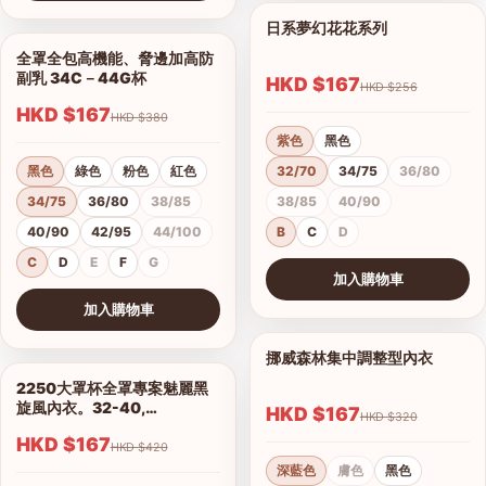
查看圖片
日系夢幻花花系列
1/11
全罩全包高機能、脅邊加高防
1/5
副乳 34C－44G杯
HKD $167
HKD $256
HKD $167
HKD $380
紫色
黑色
黑色
綠色
粉色
紅色
32/70
34/75
36/80
34/75
36/80
38/85
38/85
40/90
40/90
42/95
44/100
B
C
D
C
D
E
F
G
加入購物車
查看圖片
加入購物車
查看圖片
挪威森林集中調整型內衣
1/15
2250大罩杯全罩專案魅麗黑
1/14
旋風內衣。32-40,
HKD $167
HKD $320
C.D.E.F.G.H罩
HKD $167
HKD $420
深藍色
膚色
黑色