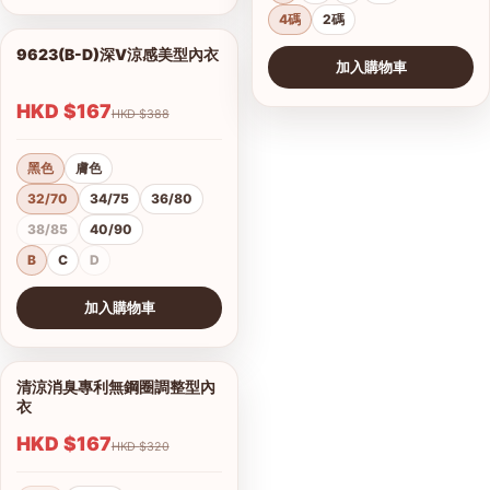
4碼
2碼
9623(B-D)深V涼感美型內衣
1/2
加入購物車
HKD $167
HKD $388
黑色
膚色
32/70
34/75
36/80
38/85
40/90
B
C
D
加入購物車
查看圖片
清涼消臭專利無鋼圈調整型內
1/9
衣
HKD $167
HKD $320