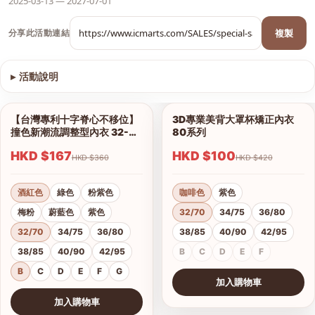
2025-03-13 — 2027-07-01
複製
分享此活動連結
▸
活動說明
查看圖片
【台灣專利十字脊心不移位】
3D專業美背大罩杯矯正內衣
1/12
1/6
撞色新潮流調整型內衣 32-42
80系列
B、C、D、E、F、G杯
HKD $167
HKD $100
HKD $360
HKD $420
酒紅色
綠色
粉紫色
咖啡色
紫色
梅粉
蔚藍色
紫色
32/70
34/75
36/80
32/70
34/75
36/80
38/85
40/90
42/95
38/85
40/90
42/95
B
C
D
E
F
B
C
D
E
F
G
加入購物車
查看圖片
加入購物車