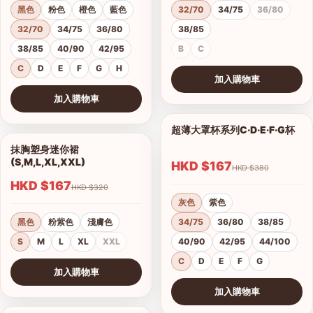
黑色
粉色
橙色
藍色
32/70
34/75
36/80
32/70
34/75
36/80
38/85
38/85
40/90
42/95
B
C
C
D
E
F
G
H
加入購物車
查看圖片
加入購物車
查看圖片
超薄大罩杯系列C·D·E·F·G杯
1/12
抹胸塑身迷你裙
1/4
(S,M,L,XL,XXL)
HKD $167
HKD $380
HKD $167
HKD $320
灰色
紫色
黑色
粉紫色
淺膚色
34/75
36/80
38/85
S
M
L
XL
XXL
40/90
42/95
44/100
C
D
E
F
G
加入購物車
查看圖片
加入購物車
查看圖片