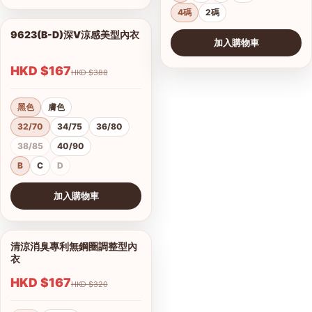
4碼
2碼
9623(B-D)深V涼感美型內衣
1/2
加入購物車
HKD $167
HKD $388
黑色
膚色
32/70
34/75
36/80
38/85
40/90
B
C
D
加入購物車
查看圖片
清涼消臭專利無鋼圈調整型內
1/9
衣
HKD $167
HKD $320