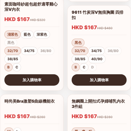
素面咖啡紗超包超舒適零雞心
1/14
深V內衣
9611 竹炭深V無痕胸圍 四排
1/7
扣
HKD $167
HKD $320
HKD $167
HKD $480
淺紫色
藍色
深紫色
黑色
黑色
32/70
34/75
36/80
32/70
34/75
36/80
38/85
38/85
40/90
B
C
B
C
D
加入購物車
加入購物車
查看圖片
查看圖片
時尚美Bra激塑S曲線機能衣
無鋼圈上開扣式孕婦哺乳內衣
1/2
1/3
3件組
HKD $167
HKD $167
港澳中文
HKD $260
HKD $280
English