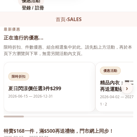
優惠活動
登錄 / 註冊
首頁
›
SALES
最新優惠
正在進行的優惠...
限時折扣、件數優惠、組合精選集中於此。請先點上方活動，再於本
頁下方瀏覽與下單，無需另開活動內文頁。
優惠活動
限時折扣
精品內衣：買二
‹
›
夏日閃涼價任選3件$299
再送運動褲
2026-06-15 — 2026-12-31
2026-04-02 — 2027-0
1 · 2
特賣$168一件，滿$500再送禮物，門市網上同步！