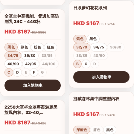
查看圖片
日系夢幻花花系列
1/11
全罩全包高機能、脅邊加高防
1/5
副乳 34C－44G杯
HKD $167
HKD $256
HKD $167
HKD $380
紫色
黑色
黑色
綠色
粉色
紅色
32/70
34/75
36/80
34/75
36/80
38/85
38/85
40/90
40/90
42/95
44/100
B
C
D
C
D
E
F
G
加入購物車
查看圖片
加入購物車
查看圖片
挪威森林集中調整型內衣
1/15
2250大罩杯全罩專案魅麗黑
1/14
旋風內衣。32-40,
HKD $167
HKD $320
C.D.E.F.G.H罩
HKD $167
HKD $420
深藍色
膚色
黑色