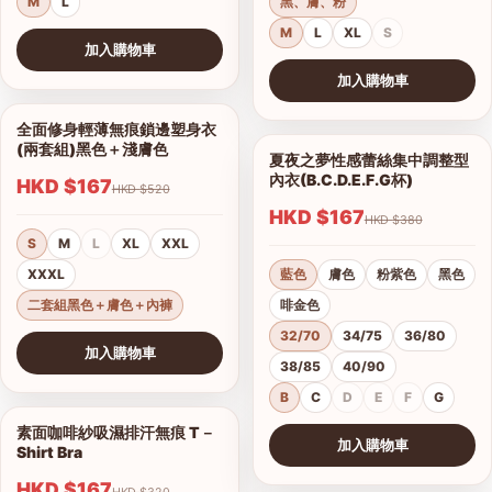
M
L
黑、膚、粉
M
L
XL
S
加入購物車
查看圖片
加入購物車
查看圖片
全面修身輕薄無痕鎖邊塑身衣
1/10
(兩套組)黑色＋淺膚色
夏夜之夢性感蕾絲集中調整型
1/15
內衣(B.C.D.E.F.G杯)
HKD $167
HKD $520
HKD $167
HKD $380
S
M
L
XL
XXL
XXXL
藍色
膚色
粉紫色
黑色
二套組黑色＋膚色＋內褲
啡金色
32/70
34/75
36/80
加入購物車
38/85
40/90
查看圖片
B
C
D
E
F
G
素面咖啡紗吸濕排汗無痕 T－
1/17
加入購物車
Shirt Bra
查看圖片
HKD $167
HKD $320