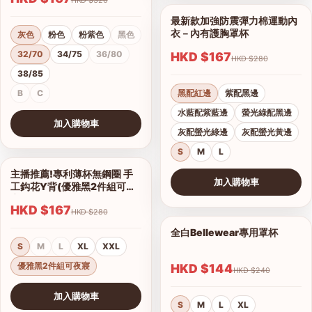
最新款加強防震彈力棉運動內
1/11
衣－內有護胸罩杯
灰色
粉色
粉紫色
黑色
32/70
34/75
36/80
HKD $167
HKD $280
38/85
B
C
黑配紅邊
紫配黑邊
水藍配紫藍邊
螢光綠配黑邊
加入購物車
灰配螢光綠邊
灰配螢光黃邊
查看圖片
S
M
L
主播推薦!專利薄杯無鋼圈 手
1/2
加入購物車
工鈎花Y背(優雅黑2件組可夜
查看圖片
寢)
HKD $167
HKD $280
全白Bellewear專用罩杯
1/3
S
M
L
XL
XXL
優雅黑2件組可夜寢
HKD $144
HKD $240
加入購物車
S
M
L
XL
查看圖片