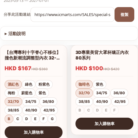
2025-03-13 — 2027-07-01
複製
分享此活動連結
▸
活動說明
查看圖片
【台灣專利十字脊心不移位】
3D專業美背大罩杯矯正內衣
1/12
1/6
撞色新潮流調整型內衣 32-42
80系列
B、C、D、E、F、G杯
HKD $167
HKD $100
HKD $360
HKD $420
酒紅色
綠色
粉紫色
咖啡色
紫色
梅粉
蔚藍色
紫色
32/70
34/75
36/80
32/70
34/75
36/80
38/85
40/90
42/95
38/85
40/90
42/95
B
C
D
E
F
B
C
D
E
F
G
加入購物車
查看圖片
加入購物車