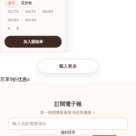
膚色
豆沙色
32/70
34/75
36/80
38/85
40/90
A
B
加入購物車
查看圖片
載入更多
尽享9折优惠
x
訂閱電子報
第一時間獲取最新消息與優惠 ✨
偏好語系