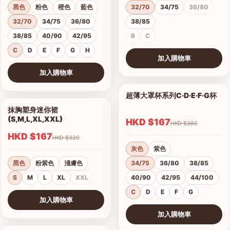
黑色
粉色
橙色
藍色
32/70
34/75
36/80
32/70
34/75
36/80
38/85
38/85
40/90
42/95
B
C
C
D
E
F
G
H
加入購物車
查看圖片
加入購物車
查看圖片
超薄大罩杯系列C·D·E·F·G杯
1/12
抹胸塑身迷你裙
1/4
(S,M,L,XL,XXL)
HKD $167
HKD $380
HKD $167
HKD $320
灰色
紫色
黑色
粉紫色
淺膚色
34/75
36/80
38/85
S
M
L
XL
XXL
40/90
42/95
44/100
C
D
E
F
G
加入購物車
查看圖片
加入購物車
查看圖片