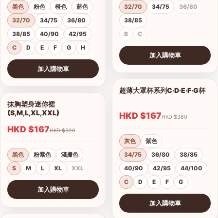
黑色
粉色
橙色
藍色
32/70
34/75
36/80
32/70
34/75
36/80
38/85
38/85
40/90
42/95
B
C
C
D
E
F
G
H
加入購物車
查看圖片
加入購物車
查看圖片
超薄大罩杯系列C·D·E·F·G杯
1/12
抹胸塑身迷你裙
1/4
(S,M,L,XL,XXL)
HKD $167
HKD $380
HKD $167
HKD $320
灰色
紫色
黑色
粉紫色
淺膚色
34/75
36/80
38/85
S
M
L
XL
XXL
40/90
42/95
44/100
C
D
E
F
G
加入購物車
查看圖片
加入購物車
查看圖片