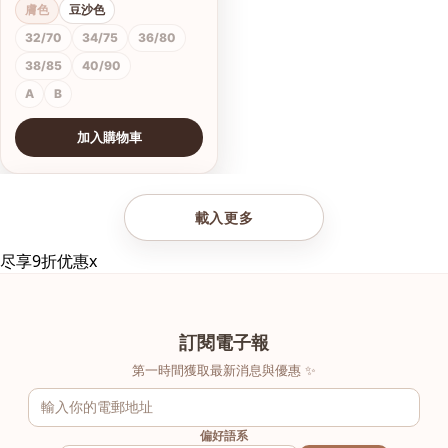
膚色
豆沙色
32/70
34/75
36/80
38/85
40/90
A
B
加入購物車
查看圖片
載入更多
尽享9折优惠
x
訂閱電子報
第一時間獲取最新消息與優惠 ✨
偏好語系