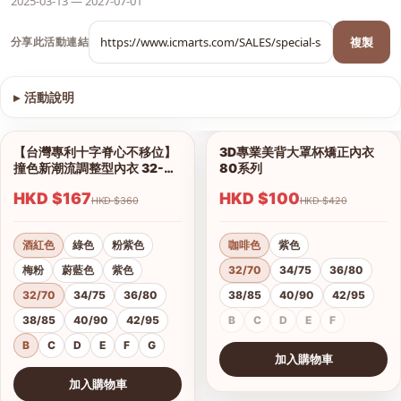
2025-03-13 — 2027-07-01
複製
分享此活動連結
▸
活動說明
查看圖片
【台灣專利十字脊心不移位】
3D專業美背大罩杯矯正內衣
1/12
1/6
撞色新潮流調整型內衣 32-42
80系列
B、C、D、E、F、G杯
HKD $167
HKD $100
HKD $360
HKD $420
酒紅色
綠色
粉紫色
咖啡色
紫色
梅粉
蔚藍色
紫色
32/70
34/75
36/80
32/70
34/75
36/80
38/85
40/90
42/95
38/85
40/90
42/95
B
C
D
E
F
B
C
D
E
F
G
加入購物車
查看圖片
加入購物車