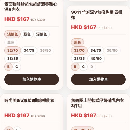
素面咖啡紗超包超舒適零雞心
1/14
深V內衣
9611 竹炭深V無痕胸圍 四排
1/7
扣
HKD $167
HKD $320
HKD $167
HKD $480
淺紫色
藍色
深紫色
黑色
黑色
32/70
34/75
36/80
32/70
34/75
36/80
38/85
38/85
40/90
B
C
B
C
D
加入購物車
加入購物車
查看圖片
查看圖片
時尚美Bra激塑S曲線機能衣
無鋼圈上開扣式孕婦哺乳內衣
1/2
1/3
3件組
HKD $167
HKD $167
港澳中文
HKD $260
HKD $280
English