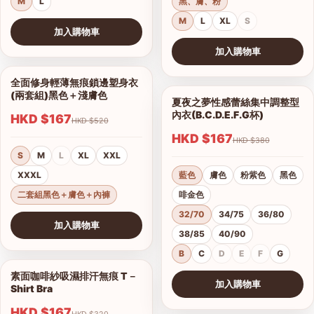
M
L
黑、膚、粉
M
L
XL
S
加入購物車
查看圖片
加入購物車
查看圖片
全面修身輕薄無痕鎖邊塑身衣
1/10
(兩套組)黑色＋淺膚色
夏夜之夢性感蕾絲集中調整型
1/15
內衣(B.C.D.E.F.G杯)
HKD $167
HKD $520
HKD $167
HKD $380
S
M
L
XL
XXL
XXXL
藍色
膚色
粉紫色
黑色
二套組黑色＋膚色＋內褲
啡金色
32/70
34/75
36/80
加入購物車
38/85
40/90
查看圖片
B
C
D
E
F
G
素面咖啡紗吸濕排汗無痕 T－
1/17
加入購物車
Shirt Bra
查看圖片
HKD $167
HKD $320