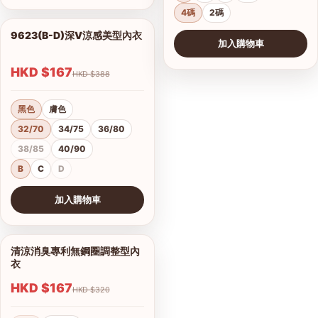
4碼
2碼
9623(B-D)深V涼感美型內衣
1/2
加入購物車
HKD $167
HKD $388
黑色
膚色
32/70
34/75
36/80
38/85
40/90
B
C
D
加入購物車
查看圖片
清涼消臭專利無鋼圈調整型內
1/9
衣
HKD $167
HKD $320