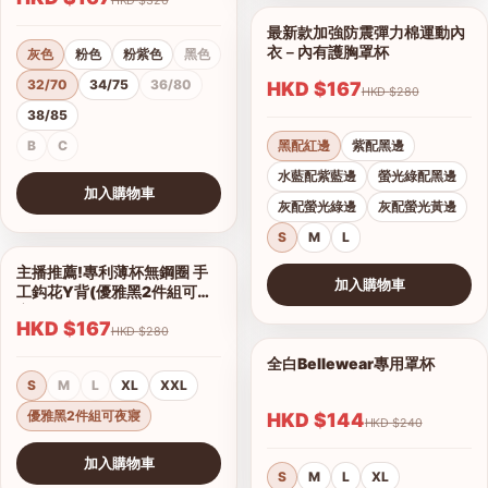
最新款加強防震彈力棉運動內
1/11
衣－內有護胸罩杯
灰色
粉色
粉紫色
黑色
32/70
34/75
36/80
HKD $167
HKD $280
38/85
B
C
黑配紅邊
紫配黑邊
水藍配紫藍邊
螢光綠配黑邊
加入購物車
灰配螢光綠邊
灰配螢光黃邊
查看圖片
S
M
L
主播推薦!專利薄杯無鋼圈 手
1/2
加入購物車
工鈎花Y背(優雅黑2件組可夜
查看圖片
寢)
HKD $167
HKD $280
全白Bellewear專用罩杯
1/3
S
M
L
XL
XXL
優雅黑2件組可夜寢
HKD $144
HKD $240
加入購物車
S
M
L
XL
查看圖片