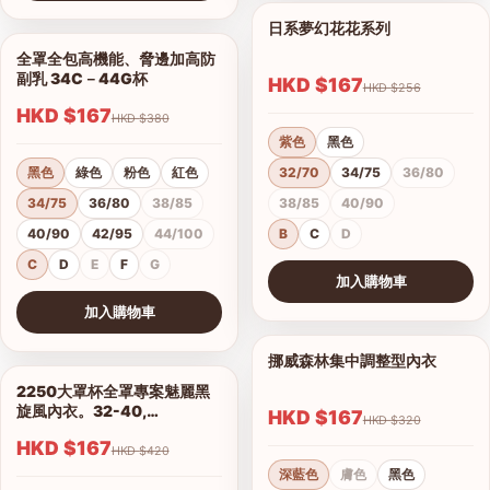
查看圖片
日系夢幻花花系列
1/11
全罩全包高機能、脅邊加高防
1/5
副乳 34C－44G杯
HKD $167
HKD $256
HKD $167
HKD $380
紫色
黑色
黑色
綠色
粉色
紅色
32/70
34/75
36/80
34/75
36/80
38/85
38/85
40/90
40/90
42/95
44/100
B
C
D
C
D
E
F
G
加入購物車
查看圖片
加入購物車
查看圖片
挪威森林集中調整型內衣
1/15
2250大罩杯全罩專案魅麗黑
1/14
旋風內衣。32-40,
HKD $167
HKD $320
C.D.E.F.G.H罩
HKD $167
HKD $420
深藍色
膚色
黑色