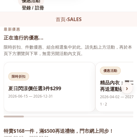
優惠活動
登錄 / 註冊
首頁
›
SALES
最新優惠
正在進行的優惠...
限時折扣、件數優惠、組合精選集中於此。請先點上方活動，再於本
頁下方瀏覽與下單，無需另開活動內文頁。
優惠活動
限時折扣
精品內衣：買二
‹
›
夏日閃涼價任選3件$299
再送運動褲
2026-06-15 — 2026-12-31
2026-04-02 — 2027-0
1 · 2
特賣$168一件，滿$500再送禮物，門市網上同步！